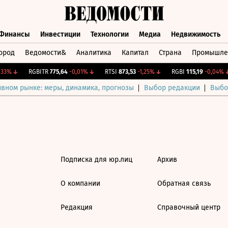
Финансы
Инвестиции
Технологии
Медиа
Недвижимость
ород
Ведомости&
Аналитика
Капитал
Страна
Промышле
а
Финансы
Инвестиции
Технологии
Медиа
Недвижимос
33%
↓
RGBITR
775,64
-0,01%
↓
RTSI
873,53
-1,25%
↓
RGBI
115,19
-0,04%
↓
ивном рынке: меры, динамика, прогнозы
Выбор редакции
Выбо
Подписка для юр.лиц
Архив
О компании
Обратная связь
Редакция
Справочный центр