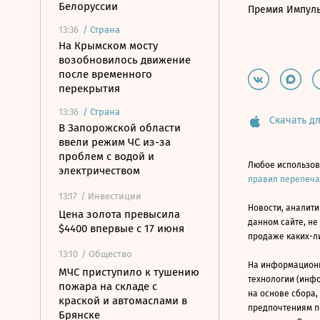
Белоруссии
Премия Импул
13:36
/
Страна
На Крымском мосту
возобновилось движение
после временного
перекрытия
13:36
/
Страна
Скачать дл
В Запорожской области
ввели режим ЧС из-за
проблем с водой и
Любое использов
электричеством
правил перепеч
13:17
/ Инвестиции
Новости, аналити
Цена золота превысила
данном сайте, не
$4400 впервые с 17 июня
продаже каких-л
13:10
/ Общество
На информацион
МЧС приступило к тушению
технологии (инф
пожара на складе с
на основе сбора,
краской и автомаслами в
предпочтениям п
Брянске