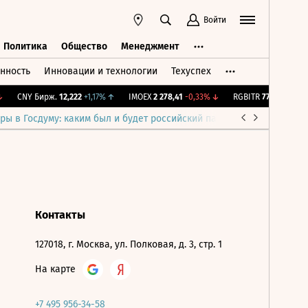
Войти
Политика
Общество
Менеджмент
нность
Инновации и технологии
Техуспех
ть
Политика
Общество
Менеджмент
CNY Бирж.
12,222
+1,17%
↑
IMOEX
2 278,41
-0,33%
↓
RGBITR
775,64
-0,01%
ры в Госдуму: каким был и будет российский парламент
Война н
Контакты
127018, г. Москва, ул. Полковая, д. 3, стр. 1
На карте
+7 495 956-34-58