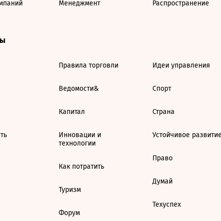
мпаний
Менеджмент
Распространение
ты
Правила торговли
Идеи управления
Ведомости&
Спорт
Капитал
Страна
ть
Инновации и
Устойчивое развити
технологии
Право
Как потратить
Думай
Туризм
Техуспех
Форум