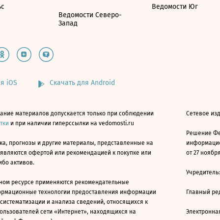
ьс
Ведомости Юг
Ведомости Северо-
Запад
я iOS
Скачать для Android
ание материалов допускается только при соблюдении
Сетевое изд
атки
и при наличии гиперссылки на vedomosti.ru
Решение Фе
ка, прогнозы и другие материалы, представленные на
информацио
 являются офертой или рекомендацией к покупке или
от 27 ноября
ибо активов.
Учредитель
ном ресурсе применяются рекомендательные
ормационные технологии предоставления информации
Главный ре
 систематизации и анализа сведений, относящихся к
ользователей сети «Интернет», находящихся на
Электронна