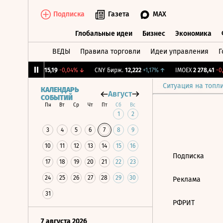
Подписка
Газета
MAX
Глобальные идеи
Бизнес
Экономика
ВЕДЫ
Правила торговли
Идеи управления
Г
Глобальные идеи
Бизнес
Экономик
25%
↓
RGBI
115,19
-0,04%
↓
CNY Бирж.
12,222
+1,17%
↑
IMOEX
2 278,41
-0,
Ситуация на топл
КАЛЕНДАРЬ
Август
СОБЫТИЙ
Пн
Вт
Ср
Чт
Пт
Сб
Вс
1
2
3
4
5
6
7
8
9
10
11
12
13
14
15
16
Подписка
17
18
19
20
21
22
23
24
25
26
27
28
29
30
Реклама
31
РФРИТ
7 августа 2026