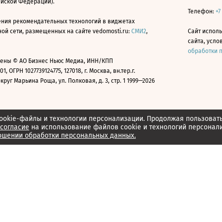
ийской Федерации).
Телефон:
+7
ния рекомендательных технологий в виджетах
й сети, размещенных на сайте vedomosti.ru:
СМИ2
,
Сайт испол
сайта, усл
обработки 
ены © АО Бизнес Ньюс Медиа, ИНН/КПП
01, ОГРН 1027739124775, 127018, г. Москва, вн.тер.г.
уг Марьина Роща, ул. Полковая, д. 3, стр. 1 1999—2026
ookie-файлы и технологии персонализации. Продолжая пользоват
согласие
на использование файлов cookie и технологий персонал
ошении обработки персональных данных.