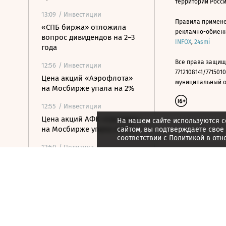
территории Росс
13:09
/ Инвестиции
Правила примене
«СПБ биржа» отложила
рекламно-обменно
вопрос дивидендов на 2–3
INFOX
,
24smi
года
Все права защищ
12:56
/ Инвестиции
7712108141/7715010
Цена акций «Аэрофлота»
муниципальный окр
на Мосбирже упала на 2%
12:55
/ Инвестиции
Цена акций АФК «Система»
На нашем сайте используются c
на Мосбирже упала на 2%
сайтом, вы подтверждаете свое
соответствии с
Политикой в отн
12:50
/ Политика
Саудовская Аравия,
Пакистан и Турция создали
оборонный альянс
12:45
/ Политика
Верховный суд рассмотрит
иск о снятии «Яблока» с