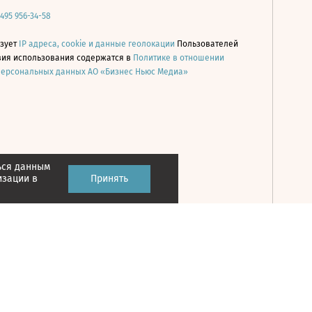
 495 956-34-58
ьзует
IP адреса, cookie и данные геолокации
Пользователей
овия использования содержатся в
Политике в отношении
персональных данных АО «Бизнес Ньюс Медиа»
ься данным
Принять
изации в