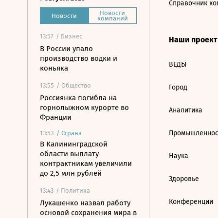
Справочник ко
Новости
Новости
компаний
13:57
/ Бизнес
Наши проек
В России упало
производство водки и
ВЕДЫ
коньяка
13:55
/ Общество
Город
Россиянка погибла на
горнолыжном курорте во
Аналитика
Франции
Промышленнос
13:53
/
Страна
В Калининградской
области выплату
Наука
контрактникам увеличили
до 2,5 млн рублей
Здоровье
13:43
/ Политика
Конференции
Лукашенко назвал работу
основой сохранения мира в