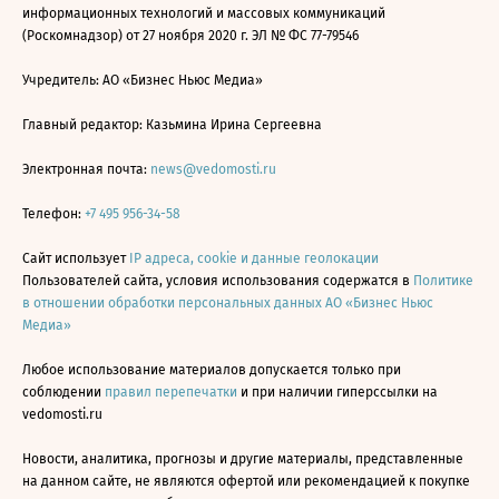
информационных технологий и массовых коммуникаций
(Роскомнадзор) от 27 ноября 2020 г. ЭЛ № ФС 77-79546
Учредитель: АО «Бизнес Ньюс Медиа»
Главный редактор: Казьмина Ирина Сергеевна
Электронная почта:
news@vedomosti.ru
Телефон:
+7 495 956-34-58
Сайт использует
IP адреса, cookie и данные геолокации
Пользователей сайта, условия использования содержатся в
Политике
в отношении обработки персональных данных АО «Бизнес Ньюс
Медиа»
Любое использование материалов допускается только при
соблюдении
правил перепечатки
и при наличии гиперссылки на
vedomosti.ru
Новости, аналитика, прогнозы и другие материалы, представленные
на данном сайте, не являются офертой или рекомендацией к покупке