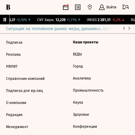
Войти
BI
115,37
+0,16%
↑
CNY Бирж.
12,239
+1,31%
↑
IMOEX
2 281,31
-0,2%
↓
RGB
Ситуация на топливном рынке: меры, динамика, прогнозы
Выб
Наши проекты
Подписка
ВЕДЫ
Реклама
Город
РФРИТ
Аналитика
Справочник компаний
Промышленность
Подписка для юр.лиц
Наука
О компании
Здоровье
Редакция
Конференции
Менеджмент