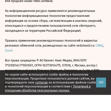
или продаже каких-либо активов.
На информационном ресурсе применяются рекомендательные
технологии (информационные технологии предоставления
информации на основе сбора, систематизации и анализа сведений,
относящихся к предпочтениям пользователей сети «Интернет»,
находящихся на территории Российской Федерации).
Правила применения рекомендательных технологий в виджетах
рекламно-обменной сети, размещенных на сайте vedomosti.ru:
СМИ2
,
24smi
Все права защищены © АО Бизнес Ньюс Медиа, ИНН/КПП
7712108141/771501001, ОГРН 1027739124775, 127018, г. Москва, вн.тер.г.
муниципальный округ Марьина Роща, ул. Полковая, д. 3, стр. 1 1999—
На нашем сайте используются cookie-файлы и технологии
2026
персонализации. Продолжая пользоваться данным сайтом, вы
ОК
подтверждаете свое
согласие
на использование файлов cookie
и технологий персонализации в соответствии с
Политикой в
отношении обработки персональных данных.