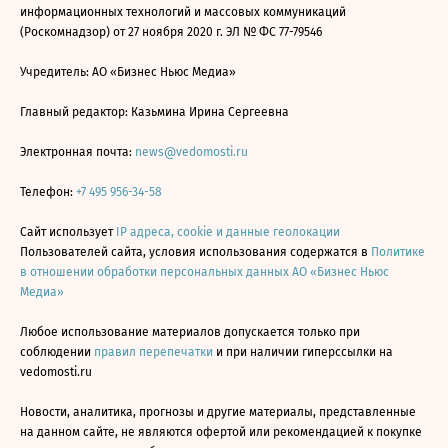
информационных технологий и массовых коммуникаций
(Роскомнадзор) от 27 ноября 2020 г. ЭЛ № ФС 77-79546
Учредитель: АО «Бизнес Ньюс Медиа»
Главный редактор: Казьмина Ирина Сергеевна
Электронная почта:
news@vedomosti.ru
Телефон:
+7 495 956-34-58
Сайт использует
IP адреса, cookie и данные геолокации
Пользователей сайта, условия использования содержатся в
Политике
в отношении обработки персональных данных АО «Бизнес Ньюс
Медиа»
Любое использование материалов допускается только при
соблюдении
правил перепечатки
и при наличии гиперссылки на
vedomosti.ru
Новости, аналитика, прогнозы и другие материалы, представленные
на данном сайте, не являются офертой или рекомендацией к покупке