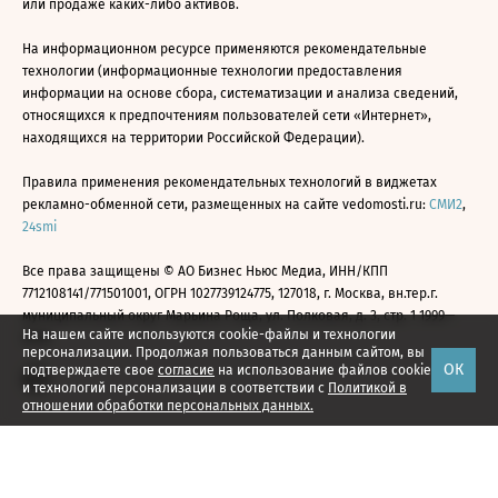
или продаже каких-либо активов.
На информационном ресурсе применяются рекомендательные
технологии (информационные технологии предоставления
информации на основе сбора, систематизации и анализа сведений,
относящихся к предпочтениям пользователей сети «Интернет»,
находящихся на территории Российской Федерации).
Правила применения рекомендательных технологий в виджетах
рекламно-обменной сети, размещенных на сайте vedomosti.ru:
СМИ2
,
24smi
Все права защищены © АО Бизнес Ньюс Медиа, ИНН/КПП
7712108141/771501001, ОГРН 1027739124775, 127018, г. Москва, вн.тер.г.
муниципальный округ Марьина Роща, ул. Полковая, д. 3, стр. 1 1999—
На нашем сайте используются cookie-файлы и технологии
2026
персонализации. Продолжая пользоваться данным сайтом, вы
ОК
подтверждаете свое
согласие
на использование файлов cookie
и технологий персонализации в соответствии с
Политикой в
отношении обработки персональных данных.