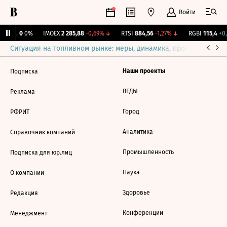
Войти
Бирж.
0
0%
IMOEX
2 285,88
-0,69%
↓
RTSI
884,56
-1,27%
↓
RGBI
115,4
+0,
Ситуация на топливном рынке: меры, динамика, прогнозы
Выб
Наши проекты
Подписка
ВЕДЫ
Реклама
Город
РФРИТ
Аналитика
Справочник компаний
Промышленность
Подписка для юр.лиц
Наука
О компании
Здоровье
Редакция
Конференции
Менеджмент