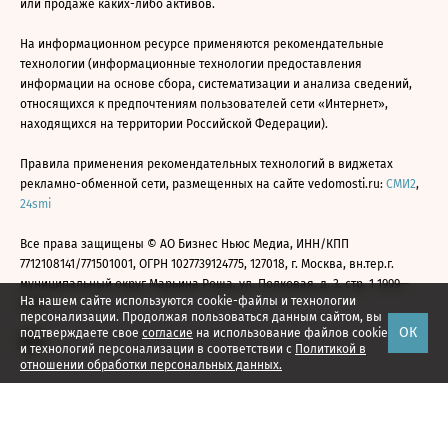
или продаже каких-либо активов.
На информационном ресурсе применяются рекомендательные
технологии (информационные технологии предоставления
информации на основе сбора, систематизации и анализа сведений,
относящихся к предпочтениям пользователей сети «Интернет»,
находящихся на территории Российской Федерации).
Правила применения рекомендательных технологий в виджетах
рекламно-обменной сети, размещенных на сайте vedomosti.ru:
СМИ2
,
24smi
Все права защищены © АО Бизнес Ньюс Медиа, ИНН/КПП
7712108141/771501001, ОГРН 1027739124775, 127018, г. Москва, вн.тер.г.
муниципальный округ Марьина Роща, ул. Полковая, д. 3, стр. 1 1999—
На нашем сайте используются cookie-файлы и технологии
2026
персонализации. Продолжая пользоваться данным сайтом, вы
ОК
подтверждаете свое
согласие
на использование файлов cookie
и технологий персонализации в соответствии с
Политикой в
отношении обработки персональных данных.