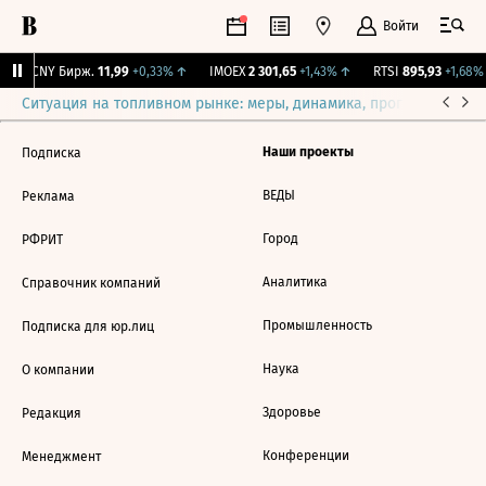
Войти
↑
CNY Бирж.
11,99
+0,33%
↑
IMOEX
2 301,65
+1,43%
↑
RTSI
895,93
+1,68%
Ситуация на топливном рынке: меры, динамика, прогнозы
Выб
Наши проекты
Подписка
ВЕДЫ
Реклама
Город
РФРИТ
Аналитика
Справочник компаний
Промышленность
Подписка для юр.лиц
Наука
О компании
Здоровье
Редакция
Конференции
Менеджмент