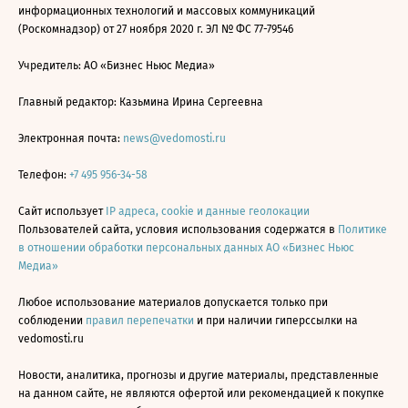
информационных технологий и массовых коммуникаций
(Роскомнадзор) от 27 ноября 2020 г. ЭЛ № ФС 77-79546
Учредитель: АО «Бизнес Ньюс Медиа»
Главный редактор: Казьмина Ирина Сергеевна
Электронная почта:
news@vedomosti.ru
Телефон:
+7 495 956-34-58
Сайт использует
IP адреса, cookie и данные геолокации
Пользователей сайта, условия использования содержатся в
Политике
в отношении обработки персональных данных АО «Бизнес Ньюс
Медиа»
Любое использование материалов допускается только при
соблюдении
правил перепечатки
и при наличии гиперссылки на
vedomosti.ru
Новости, аналитика, прогнозы и другие материалы, представленные
на данном сайте, не являются офертой или рекомендацией к покупке