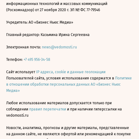
информационных технологий и массовых коммуникаций
(Роскомнадзор) от 27 ноября 2020 г. ЭЛ № ФС 77-79546
Учредитель: АО «Бизнес Ньюс Медиа»
Главный редактор: Казьмина Ирина Сергеевна
Электронная почта:
news@vedomosti.ru
Телефон:
+7 495 956-34-58
Сайт использует
IP адреса, cookie и данные геолокации
Пользователей сайта, условия использования содержатся в
Политике
в отношении обработки персональных данных АО «Бизнес Ньюс
Медиа»
Любое использование материалов допускается только при
соблюдении
правил перепечатки
и при наличии гиперссылки на
vedomosti.ru
Новости, аналитика, прогнозы и другие материалы, представленные
на данном сайте, не являются офертой или рекомендацией к покупке