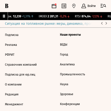
Войти
Y Бирж.
12,239
+1,31%
↑
IMOEX
2 281,31
-0,2%
↓
RTSI
874,64
-1,12%
↓
RGB
Ситуация на топливном рынке: меры, динамика, прогнозы
Выб
Наши проекты
Подписка
ВЕДЫ
Реклама
Город
РФРИТ
Аналитика
Справочник компаний
Промышленность
Подписка для юр.лиц
Наука
О компании
Здоровье
Редакция
Конференции
Менеджмент