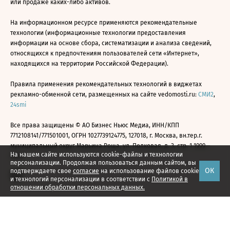
или продаже каких-либо активов.
На информационном ресурсе применяются рекомендательные
технологии (информационные технологии предоставления
информации на основе сбора, систематизации и анализа сведений,
относящихся к предпочтениям пользователей сети «Интернет»,
находящихся на территории Российской Федерации).
Правила применения рекомендательных технологий в виджетах
рекламно-обменной сети, размещенных на сайте vedomosti.ru:
СМИ2
,
24smi
Все права защищены © АО Бизнес Ньюс Медиа, ИНН/КПП
7712108141/771501001, ОГРН 1027739124775, 127018, г. Москва, вн.тер.г.
муниципальный округ Марьина Роща, ул. Полковая, д. 3, стр. 1 1999—
На нашем сайте используются cookie-файлы и технологии
2026
персонализации. Продолжая пользоваться данным сайтом, вы
ОК
подтверждаете свое
согласие
на использование файлов cookie
и технологий персонализации в соответствии с
Политикой в
отношении обработки персональных данных.