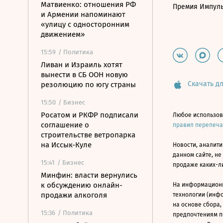
Матвиенко: отношения РФ
Премия Импул
и Армении напоминают
«улицу с односторонним
движением»
15:59
/ Политика
Ливан и Израиль хотят
вынести в СБ ООН новую
Скачать дл
резолюцию по югу страны
15:50
/ Бизнес
Росатом и РКФР подписали
Любое использов
соглашение о
правил перепеч
строительстве ветропарка
на Иссык-Куле
Новости, аналити
данном сайте, не
15:41
/ Бизнес
продаже каких-л
Минфин: власти вернулись
к обсуждению онлайн-
На информацион
продажи алкоголя
технологии (инф
на основе сбора,
15:36
/ Политика
предпочтениям п