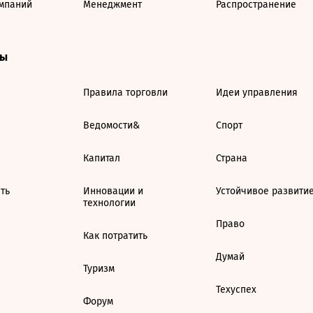
мпаний
Менеджмент
Распространение
ты
Правила торговли
Идеи управления
Ведомости&
Спорт
Капитал
Страна
ть
Инновации и
Устойчивое развити
технологии
Право
Как потратить
Думай
Туризм
Техуспех
Форум