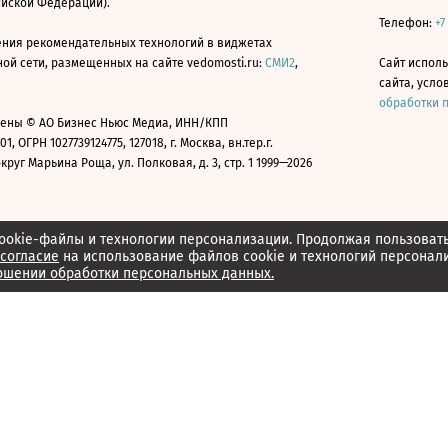
ийской Федерации).
Телефон:
+7
ния рекомендательных технологий в виджетах
й сети, размещенных на сайте vedomosti.ru:
СМИ2
,
Сайт испол
сайта, усл
обработки 
ены © АО Бизнес Ньюс Медиа, ИНН/КПП
01, ОГРН 1027739124775, 127018, г. Москва, вн.тер.г.
уг Марьина Роща, ул. Полковая, д. 3, стр. 1 1999—2026
ookie-файлы и технологии персонализации. Продолжая пользоват
согласие
на использование файлов cookie и технологий персонал
ошении обработки персональных данных.