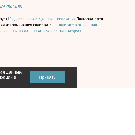
 495 956-34-58
ьзует
IP адреса, cookie и данные геолокации
Пользователей
овия использования содержатся в
Политике в отношении
персональных данных АО «Бизнес Ньюс Медиа»
ься данным
Принять
изации в