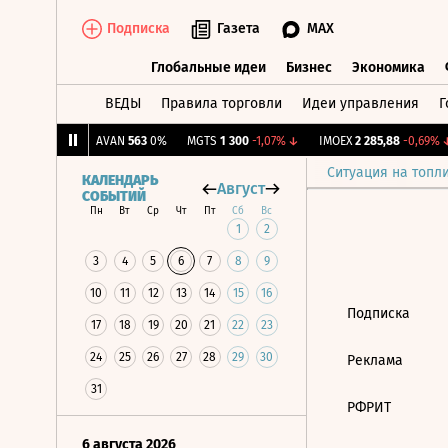
Подписка
Газета
MAX
Глобальные идеи
Бизнес
Экономика
ВЕДЫ
Правила торговли
Идеи управления
Г
Глобальные идеи
Бизнес
Экономик
081
+0,76%
↑
AVAN
563
0%
MGTS
1 300
-1,07%
↓
IMOEX
2 285,88
-0,69%
↓
Ситуация на топл
КАЛЕНДАРЬ
Август
СОБЫТИЙ
Пн
Вт
Ср
Чт
Пт
Сб
Вс
1
2
3
4
5
6
7
8
9
10
11
12
13
14
15
16
Подписка
17
18
19
20
21
22
23
24
25
26
27
28
29
30
Реклама
31
РФРИТ
6 августа 2026