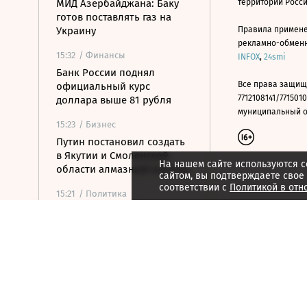
МИД Азербайджана: Баку
территории Росс
готов поставлять газ на
Украину
Правила примене
рекламно-обменно
15:32
/ Финансы
INFOX
,
24smi
Банк России поднял
Все права защищ
официальный курс
7712108141/7715010
доллара выше 81 рубля
муниципальный окр
15:23
/ Бизнес
Путин постановил создать
в Якутии и Смоленской
На нашем сайте используются c
области алмазный кластер
сайтом, вы подтверждаете свое
соответствии с
Политикой в отн
15:21
/ Политика
Путин упростил
присвоение воинских
званий добровольцам
15:12
/ Политика
РФ не получала обращений
по прекращению