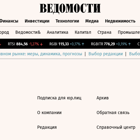
Финансы
Инвестиции
Технологии
Медиа
Недвижимость
ород
Ведомости&
Аналитика
Капитал
Страна
Промышле
а
Финансы
Инвестиции
Технологии
Медиа
Недвижимос
RTSI
884,56
-1,27%
↓
RGBI
115,33
+0,17%
↑
RGBITR
776,29
+0,19%
↑
CN
ивном рынке: меры, динамика, прогнозы
Выбор редакции
Выбо
Подписка для юр.лиц
Архив
О компании
Обратная связь
Редакция
Справочный центр