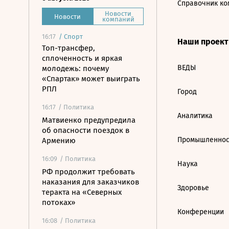
Справочник ко
Новости
Новости
компаний
16:17
/
Спорт
Наши проек
Топ-трансфер,
сплоченность и яркая
ВЕДЫ
молодежь: почему
«Спартак» может выиграть
РПЛ
Город
16:17
/ Политика
Аналитика
Матвиенко предупредила
об опасности поездок в
Промышленнос
Армению
16:09
/ Политика
Наука
РФ продолжит требовать
наказания для заказчиков
Здоровье
теракта на «Северных
потоках»
Конференции
16:08
/ Политика