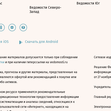
ьс
Ведомости Юг
Ведомости Северо-
Запад
я iOS
Скачать для Android
ание материалов допускается только при соблюдении
Сетевое изд
атки
и при наличии гиперссылки на vedomosti.ru
Решение Фе
ка, прогнозы и другие материалы, представленные на
информацио
 являются офертой или рекомендацией к покупке или
от 27 ноября
ибо активов.
Учредитель
ном ресурсе применяются рекомендательные
ормационные технологии предоставления информации
Главный ре
 систематизации и анализа сведений, относящихся к
ользователей сети «Интернет», находящихся на
Электронна