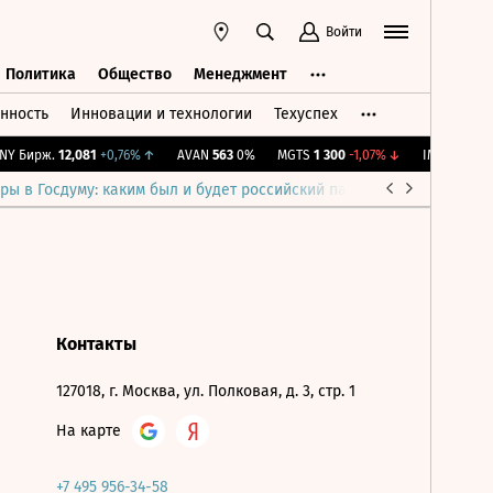
Войти
Политика
Общество
Менеджмент
нность
Инновации и технологии
Техуспех
ть
Политика
Общество
Менеджмент
Y Бирж.
12,081
+0,76%
↑
AVAN
563
0%
MGTS
1 300
-1,07%
↓
IMOEX
2 285,
ры в Госдуму: каким был и будет российский парламент
Война н
Контакты
127018, г. Москва, ул. Полковая, д. 3, стр. 1
На карте
+7 495 956-34-58