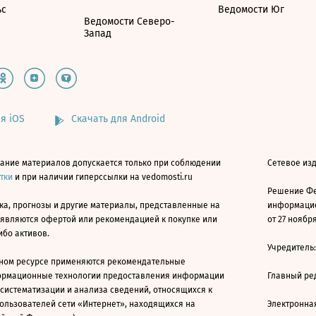
ьс
Ведомости Юг
Ведомости Северо-
Запад
я iOS
Скачать для Android
ание материалов допускается только при соблюдении
Сетевое изд
атки
и при наличии гиперссылки на vedomosti.ru
Решение Фе
ка, прогнозы и другие материалы, представленные на
информацио
 являются офертой или рекомендацией к покупке или
от 27 ноября
ибо активов.
Учредитель
ном ресурсе применяются рекомендательные
ормационные технологии предоставления информации
Главный ре
 систематизации и анализа сведений, относящихся к
ользователей сети «Интернет», находящихся на
Электронна