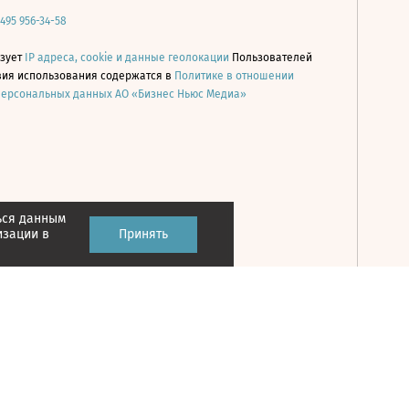
 495 956-34-58
ьзует
IP адреса, cookie и данные геолокации
Пользователей
овия использования содержатся в
Политике в отношении
персональных данных АО «Бизнес Ньюс Медиа»
ься данным
Принять
изации в