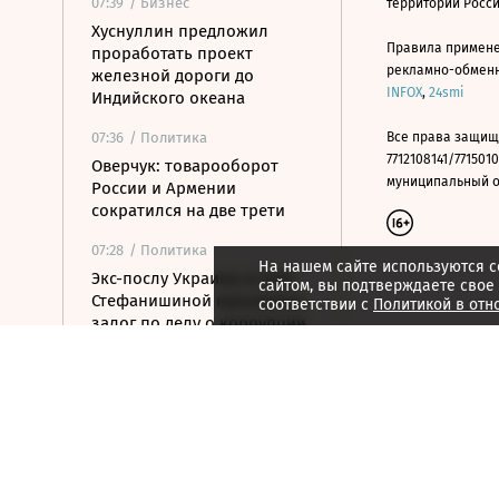
07:39
/ Бизнес
территории Росс
Хуснуллин предложил
Правила примене
проработать проект
рекламно-обменно
железной дороги до
INFOX
,
24smi
Индийского океана
07:36
/ Политика
Все права защищ
7712108141/7715010
Оверчук: товарооборот
муниципальный окр
России и Армении
сократился на две трети
07:28
/ Политика
На нашем сайте используются c
Экс-послу Украины в США
сайтом, вы подтверждаете свое
Стефанишиной назначили
соответствии с
Политикой в отн
залог по делу о коррупции
07:25
/ Бизнес
Роскачество нашло
кишечную палочку в
бургерах пяти сетей
ресторанов
07:19
/ Общество