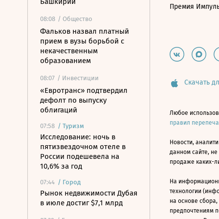
Башкирии
Премия Импул
08:08
/ Общество
Фальков назвал платный
прием в вузы борьбой с
некачественным
образованием
08:07
/ Инвестиции
Скачать дл
«Евротранс» подтвердил
дефолт по выпуску
облигаций
Любое использов
правил перепеч
07:58
/
Туризм
Исследование: ночь в
Новости, аналити
пятизвездочном отеле в
данном сайте, не
России подешевела на
продаже каких-л
10,6% за год
На информацион
07:44
/
Город
технологии (инф
Рынок недвижимости Дубая
на основе сбора,
в июле достиг $7,1 млрд
предпочтениям п