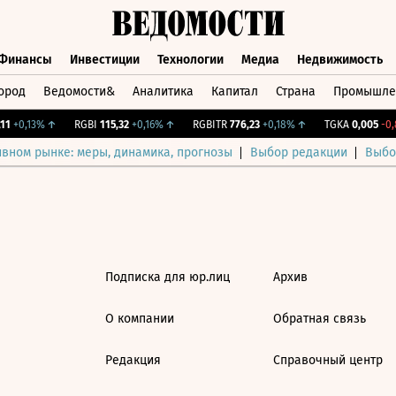
Финансы
Инвестиции
Технологии
Медиа
Недвижимость
ород
Ведомости&
Аналитика
Капитал
Страна
Промышле
а
Финансы
Инвестиции
Технологии
Медиа
Недвижимос
1
+0,13%
↑
RGBI
115,32
+0,16%
↑
RGBITR
776,23
+0,18%
↑
TGKA
0,005
-0,8
ивном рынке: меры, динамика, прогнозы
Выбор редакции
Выбо
Подписка для юр.лиц
Архив
О компании
Обратная связь
Редакция
Справочный центр