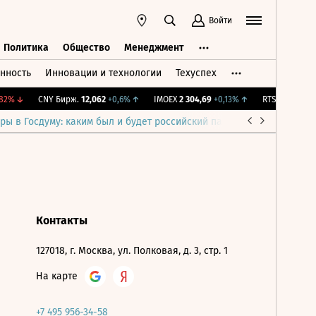
Войти
Политика
Общество
Менеджмент
нность
Инновации и технологии
Техуспех
ть
Политика
Общество
Менеджмент
2%
↓
CNY Бирж.
12,062
+0,6%
↑
IMOEX
2 304,69
+0,13%
↑
RTSI
897,11
+0,
ры в Госдуму: каким был и будет российский парламент
Война н
Контакты
127018, г. Москва, ул. Полковая, д. 3, стр. 1
На карте
+7 495 956-34-58