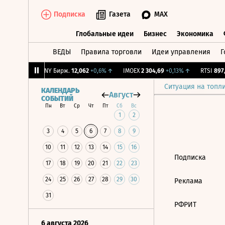
Подписка
Газета
MAX
Глобальные идеи
Бизнес
Экономика
ВЕДЫ
Правила торговли
Идеи управления
Г
Глобальные идеи
Бизнес
Экономик
-0,82%
↓
CNY Бирж.
12,062
+0,6%
↑
IMOEX
2 304,69
+0,13%
↑
RTSI
897,1
Ситуация на топл
КАЛЕНДАРЬ
Август
СОБЫТИЙ
Пн
Вт
Ср
Чт
Пт
Сб
Вс
1
2
3
4
5
6
7
8
9
10
11
12
13
14
15
16
Подписка
17
18
19
20
21
22
23
24
25
26
27
28
29
30
Реклама
31
РФРИТ
6 августа 2026