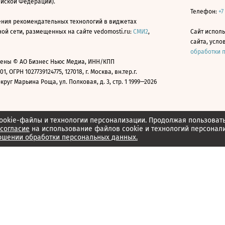
ийской Федерации).
Телефон:
+7
ния рекомендательных технологий в виджетах
й сети, размещенных на сайте vedomosti.ru:
СМИ2
,
Сайт испол
сайта, усл
обработки 
ены © АО Бизнес Ньюс Медиа, ИНН/КПП
01, ОГРН 1027739124775, 127018, г. Москва, вн.тер.г.
уг Марьина Роща, ул. Полковая, д. 3, стр. 1 1999—2026
ookie-файлы и технологии персонализации. Продолжая пользоват
согласие
на использование файлов cookie и технологий персонал
ошении обработки персональных данных.