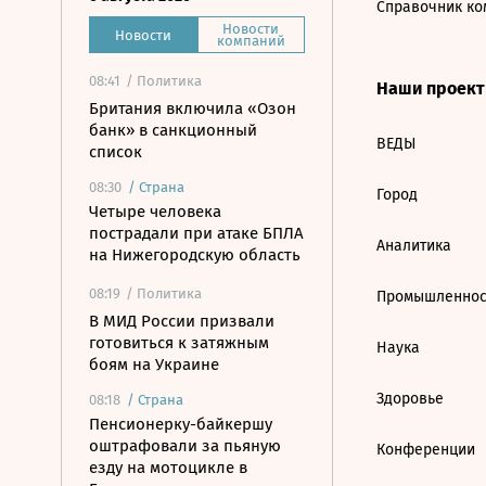
Справочник ко
Новости
Новости
компаний
08:41
/ Политика
Наши проек
Британия включила «Озон
банк» в санкционный
ВЕДЫ
список
08:30
/
Страна
Город
Четыре человека
пострадали при атаке БПЛА
Аналитика
на Нижегородскую область
08:19
/ Политика
Промышленнос
В МИД России призвали
готовиться к затяжным
Наука
боям на Украине
Здоровье
08:18
/
Страна
Пенсионерку-байкершу
оштрафовали за пьяную
Конференции
езду на мотоцикле в