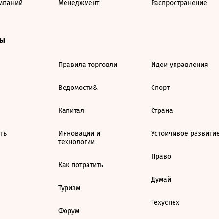
мпаний
Менеджмент
Распространение
ты
Правила торговли
Идеи управления
Ведомости&
Спорт
Капитал
Страна
ть
Инновации и
Устойчивое развити
технологии
Право
Как потратить
Думай
Туризм
Техуспех
Форум