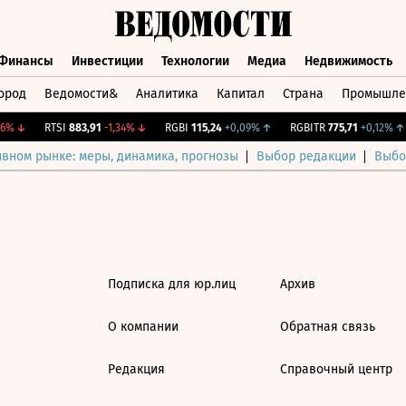
Финансы
Инвестиции
Технологии
Медиа
Недвижимость
ород
Ведомости&
Аналитика
Капитал
Страна
Промышле
а
Финансы
Инвестиции
Технологии
Медиа
Недвижимос
6%
↓
RTSI
883,91
-1,34%
↓
RGBI
115,24
+0,09%
↑
RGBITR
775,71
+0,12%
↑
ивном рынке: меры, динамика, прогнозы
Выбор редакции
Выбо
Подписка для юр.лиц
Архив
О компании
Обратная связь
Редакция
Справочный центр