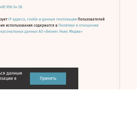
 495 956-34-58
ьзует
IP адреса, cookie и данные геолокации
Пользователей
овия использования содержатся в
Политике в отношении
персональных данных АО «Бизнес Ньюс Медиа»
ься данным
Принять
изации в