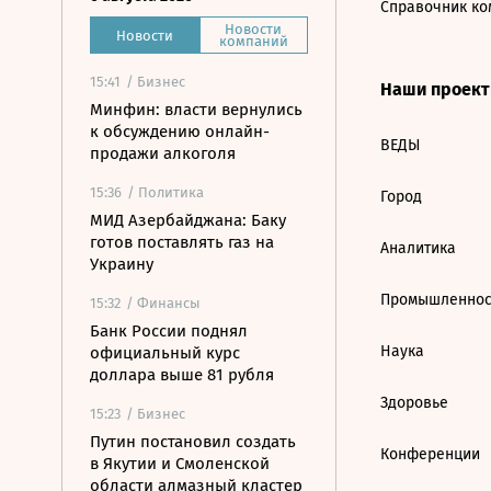
Справочник ко
Новости
Новости
компаний
15:41
/ Бизнес
Наши проек
Минфин: власти вернулись
к обсуждению онлайн-
ВЕДЫ
продажи алкоголя
15:36
/ Политика
Город
МИД Азербайджана: Баку
готов поставлять газ на
Аналитика
Украину
Промышленнос
15:32
/ Финансы
Банк России поднял
Наука
официальный курс
доллара выше 81 рубля
Здоровье
15:23
/ Бизнес
Путин постановил создать
Конференции
в Якутии и Смоленской
области алмазный кластер