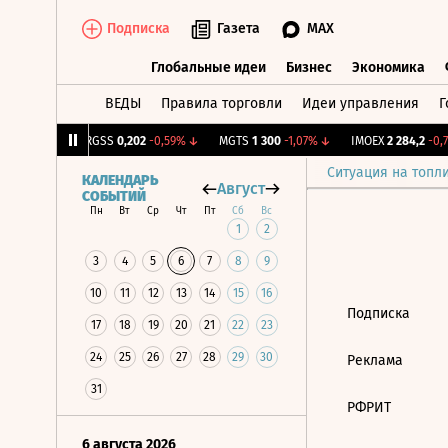
Подписка
Газета
MAX
Глобальные идеи
Бизнес
Экономика
ВЕДЫ
Правила торговли
Идеи управления
Г
Глобальные идеи
Бизнес
Экономик
98
+0,9%
↑
RGSS
0,202
-0,59%
↓
MGTS
1 300
-1,07%
↓
IMOEX
2 284,2
-0,7
Ситуация на топл
КАЛЕНДАРЬ
Август
СОБЫТИЙ
Пн
Вт
Ср
Чт
Пт
Сб
Вс
1
2
3
4
5
6
7
8
9
10
11
12
13
14
15
16
Подписка
17
18
19
20
21
22
23
24
25
26
27
28
29
30
Реклама
31
РФРИТ
6 августа 2026