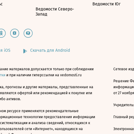
ьс
Ведомости Юг
Ведомости Северо-
Запад
я iOS
Скачать для Android
ание материалов допускается только при соблюдении
Сетевое изд
атки
и при наличии гиперссылки на vedomosti.ru
Решение Фе
ка, прогнозы и другие материалы, представленные на
информацио
 являются офертой или рекомендацией к покупке или
от 27 ноября
ибо активов.
Учредитель
ном ресурсе применяются рекомендательные
ормационные технологии предоставления информации
Главный ре
 систематизации и анализа сведений, относящихся к
ользователей сети «Интернет», находящихся на
Электронна