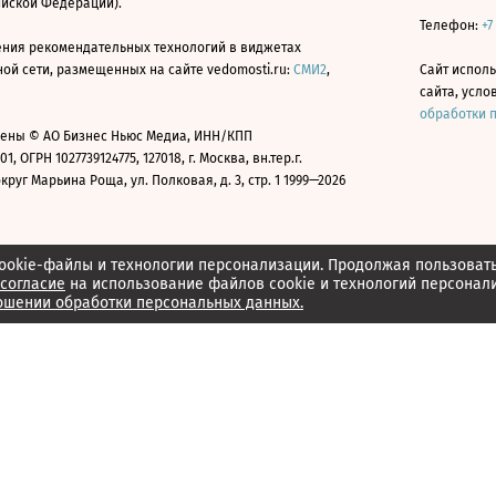
ийской Федерации).
Телефон:
+7
ния рекомендательных технологий в виджетах
й сети, размещенных на сайте vedomosti.ru:
СМИ2
,
Сайт испол
сайта, усл
обработки 
ены © АО Бизнес Ньюс Медиа, ИНН/КПП
01, ОГРН 1027739124775, 127018, г. Москва, вн.тер.г.
уг Марьина Роща, ул. Полковая, д. 3, стр. 1 1999—2026
ookie-файлы и технологии персонализации. Продолжая пользоват
согласие
на использование файлов cookie и технологий персонал
ошении обработки персональных данных.