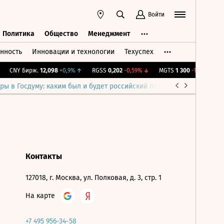
Войти
Политика
Общество
Менеджмент
нность
Инновации и технологии
Техуспех
ть
Политика
Общество
Менеджмент
CNY Бирж.
12,098
+0,9%
↑
RGSS
0,202
-0,59%
↓
MGTS
1 300
-1,07%
↓
I
ры в Госдуму: каким был и будет российский парламент
Война н
Контакты
127018, г. Москва, ул. Полковая, д. 3, стр. 1
На карте
+7 495 956-34-58