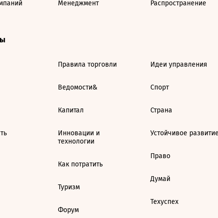
мпаний
Менеджмент
Распространение
ты
Правила торговли
Идеи управления
Ведомости&
Спорт
Капитал
Страна
ть
Инновации и
Устойчивое развити
технологии
Право
Как потратить
Думай
Туризм
Техуспех
Форум