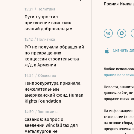
Премия Импул
15:21
/ Политика
Путин упростил
присвоение воинских
званий добровольцам
15:12
/ Политика
РФ не получала обращений
Скачать дл
по прекращению
концессии строительства
ж/д в Армении
Любое использов
правил перепеч
14:54
/ Общество
Генпрокуратура признала
Новости, аналити
нежелательным
данном сайте, не
американский фонд Human
продаже каких-л
Rights Foundation
На информацион
14:50
/ Экономика
технологии (инф
Сазанов: вопрос о
на основе сбора,
введении windfall tax для
предпочтениям п
металлургов не