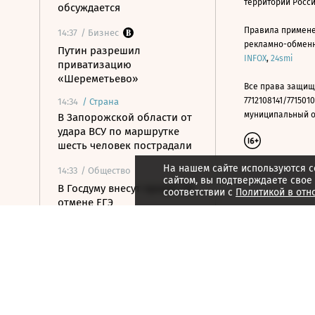
территории Росс
обсуждается
Правила примене
14:37
/ Бизнес
рекламно-обменно
Путин разрешил
INFOX
,
24smi
приватизацию
«Шереметьево»
Все права защищ
7712108141/7715010
14:34
/
Страна
муниципальный окр
В Запорожской области от
удара ВСУ по маршрутке
шесть человек пострадали
На нашем сайте используются c
14:33
/ Общество
сайтом, вы подтверждаете свое
В Госдуму внесут проект об
соответствии с
Политикой в отн
отмене ЕГЭ
14:27
/ Инвестиции
Безос продал акции
Amazon более чем на $350
млн
14:19
/
Страна
Шуваев зарегистрировался