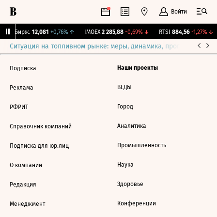
Войти
CNY Бирж.
12,081
+0,76%
↑
IMOEX
2 285,88
-0,69%
↓
RTSI
884,56
-1,27%
↓
Ситуация на топливном рынке: меры, динамика, прогнозы
Выб
Наши проекты
Подписка
ВЕДЫ
Реклама
Город
РФРИТ
Аналитика
Справочник компаний
Промышленность
Подписка для юр.лиц
Наука
О компании
Здоровье
Редакция
Конференции
Менеджмент