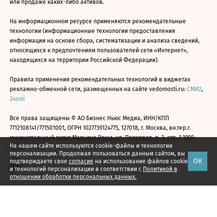
или продаже каких-либо активов.
На информационном ресурсе применяются рекомендательные
технологии (информационные технологии предоставления
информации на основе сбора, систематизации и анализа сведений,
относящихся к предпочтениям пользователей сети «Интернет»,
находящихся на территории Российской Федерации).
Правила применения рекомендательных технологий в виджетах
рекламно-обменной сети, размещенных на сайте vedomosti.ru:
СМИ2
,
24smi
Все права защищены © АО Бизнес Ньюс Медиа, ИНН/КПП
7712108141/771501001, ОГРН 1027739124775, 127018, г. Москва, вн.тер.г.
муниципальный округ Марьина Роща, ул. Полковая, д. 3, стр. 1 1999—
На нашем сайте используются cookie-файлы и технологии
2026
персонализации. Продолжая пользоваться данным сайтом, вы
ОК
подтверждаете свое
согласие
на использование файлов cookie
и технологий персонализации в соответствии с
Политикой в
отношении обработки персональных данных.