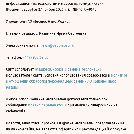
информационных технологий и массовых коммуникаций
(Роскомнадзор) от 27 ноября 2020 г. ЭЛ № ФС 77-79546
Учредитель: АО «Бизнес Ньюс Медиа»
Главный редактор: Казьмина Ирина Сергеевна
Электронная почта:
news@vedomosti.ru
Телефон:
+7 495 956-34-58
Сайт использует
IP адреса, cookie и данные геолокации
Пользователей сайта, условия использования содержатся в
Политике
в отношении обработки персональных данных АО «Бизнес Ньюс
Медиа»
Любое использование материалов допускается только при
соблюдении
правил перепечатки
и при наличии гиперссылки на
vedomosti.ru
Новости, аналитика, прогнозы и другие материалы, представленные
на данном сайте, не являются офертой или рекомендацией к покупке