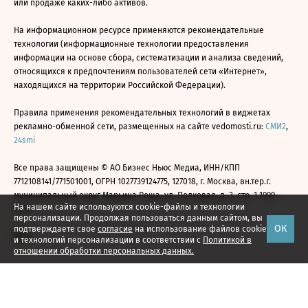
или продаже каких-либо активов.
На информационном ресурсе применяются рекомендательные
технологии (информационные технологии предоставления
информации на основе сбора, систематизации и анализа сведений,
относящихся к предпочтениям пользователей сети «Интернет»,
находящихся на территории Российской Федерации).
Правила применения рекомендательных технологий в виджетах
рекламно-обменной сети, размещенных на сайте vedomosti.ru:
СМИ2
,
24smi
Все права защищены © АО Бизнес Ньюс Медиа, ИНН/КПП
7712108141/771501001, ОГРН 1027739124775, 127018, г. Москва, вн.тер.г.
муниципальный округ Марьина Роща, ул. Полковая, д. 3, стр. 1 1999—
На нашем сайте используются cookie-файлы и технологии
2026
персонализации. Продолжая пользоваться данным сайтом, вы
ОК
подтверждаете свое
согласие
на использование файлов cookie
и технологий персонализации в соответствии с
Политикой в
отношении обработки персональных данных.