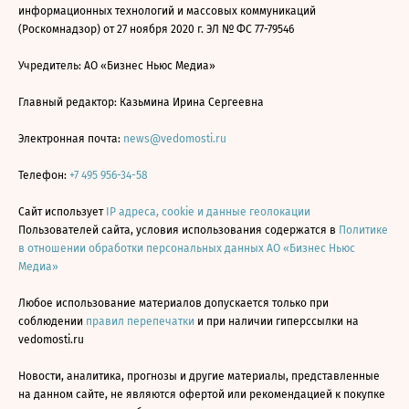
информационных технологий и массовых коммуникаций
(Роскомнадзор) от 27 ноября 2020 г. ЭЛ № ФС 77-79546
Учредитель: АО «Бизнес Ньюс Медиа»
Главный редактор: Казьмина Ирина Сергеевна
Электронная почта:
news@vedomosti.ru
Телефон:
+7 495 956-34-58
Сайт использует
IP адреса, cookie и данные геолокации
Пользователей сайта, условия использования содержатся в
Политике
в отношении обработки персональных данных АО «Бизнес Ньюс
Медиа»
Любое использование материалов допускается только при
соблюдении
правил перепечатки
и при наличии гиперссылки на
vedomosti.ru
Новости, аналитика, прогнозы и другие материалы, представленные
на данном сайте, не являются офертой или рекомендацией к покупке