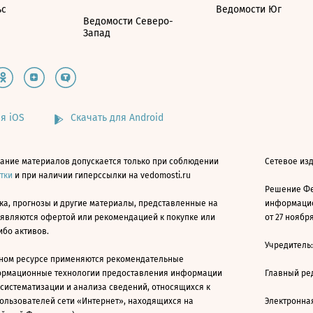
ьс
Ведомости Юг
Ведомости Северо-
Запад
я iOS
Скачать для Android
ание материалов допускается только при соблюдении
Сетевое изд
атки
и при наличии гиперссылки на vedomosti.ru
Решение Фе
ка, прогнозы и другие материалы, представленные на
информацио
 являются офертой или рекомендацией к покупке или
от 27 ноября
ибо активов.
Учредитель
ном ресурсе применяются рекомендательные
ормационные технологии предоставления информации
Главный ре
 систематизации и анализа сведений, относящихся к
ользователей сети «Интернет», находящихся на
Электронна