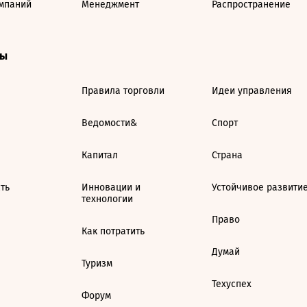
мпаний
Менеджмент
Распространение
ты
Правила торговли
Идеи управления
Ведомости&
Спорт
Капитал
Страна
ть
Инновации и
Устойчивое развити
технологии
Право
Как потратить
Думай
Туризм
Техуспех
Форум