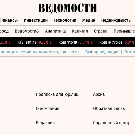
Финансы
Инвестиции
Технологии
Медиа
Недвижимость
ород
Ведомости&
Аналитика
Капитал
Страна
Промышле
а
Финансы
Инвестиции
Технологии
Медиа
Недвижимос
35%
↓
RTSI
881,43
-0,35%
↓
RGBI
115,19
-0,04%
↓
RGBITR
775,63
-0,01%
ивном рынке: меры, динамика, прогнозы
Выбор редакции
Выбо
Подписка для юр.лиц
Архив
О компании
Обратная связь
Редакция
Справочный центр