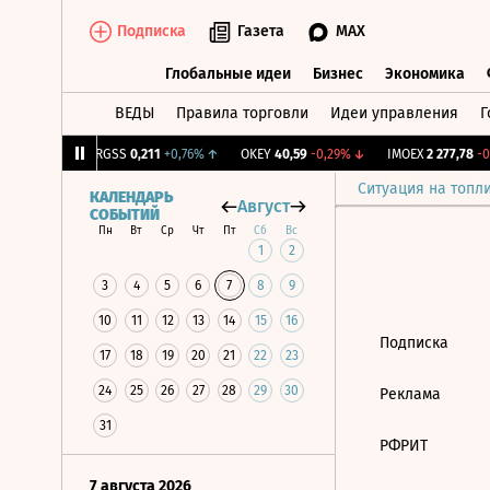
Подписка
Газета
MAX
Глобальные идеи
Бизнес
Экономика
ВЕДЫ
Правила торговли
Идеи управления
Г
Глобальные идеи
Бизнес
Экономик
5
+0,78%
↑
RGSS
0,211
+0,76%
↑
OKEY
40,59
-0,29%
↓
IMOEX
2 277,78
-0,
Ситуация на топл
КАЛЕНДАРЬ
Август
СОБЫТИЙ
Пн
Вт
Ср
Чт
Пт
Сб
Вс
1
2
3
4
5
6
7
8
9
10
11
12
13
14
15
16
Подписка
17
18
19
20
21
22
23
24
25
26
27
28
29
30
Реклама
31
РФРИТ
7 августа 2026