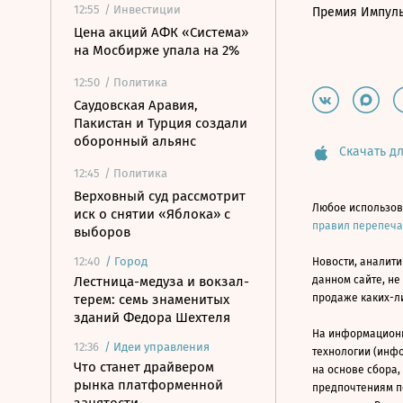
12:55
/ Инвестиции
Премия Импул
Цена акций АФК «Система»
на Мосбирже упала на 2%
12:50
/ Политика
Саудовская Аравия,
Пакистан и Турция создали
оборонный альянс
Скачать дл
12:45
/ Политика
Верховный суд рассмотрит
Любое использов
иск о снятии «Яблока» с
правил перепеч
выборов
12:40
/
Город
Новости, аналити
Лестница-медуза и вокзал-
данном сайте, не
терем: семь знаменитых
продаже каких-л
зданий Федора Шехтеля
На информацион
12:36
/
Идеи управления
технологии (инф
Что станет драйвером
на основе сбора,
рынка платформенной
предпочтениям п