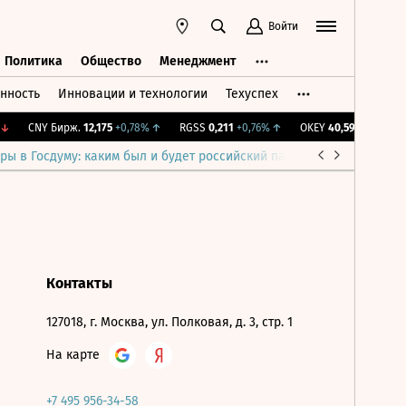
Войти
Политика
Общество
Менеджмент
нность
Инновации и технологии
Техуспех
ть
Политика
Общество
Менеджмент
↓
CNY Бирж.
12,175
+0,78%
↑
RGSS
0,211
+0,76%
↑
OKEY
40,59
-0,29%
↓
ры в Госдуму: каким был и будет российский парламент
Война н
Контакты
127018, г. Москва, ул. Полковая, д. 3, стр. 1
На карте
+7 495 956-34-58