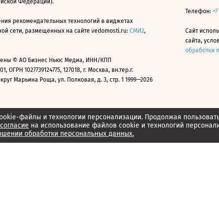
ийской Федерации).
Телефон:
+7
ния рекомендательных технологий в виджетах
й сети, размещенных на сайте vedomosti.ru:
СМИ2
,
Сайт испол
сайта, усл
обработки 
ены © АО Бизнес Ньюс Медиа, ИНН/КПП
01, ОГРН 1027739124775, 127018, г. Москва, вн.тер.г.
уг Марьина Роща, ул. Полковая, д. 3, стр. 1 1999—2026
ookie-файлы и технологии персонализации. Продолжая пользоват
согласие
на использование файлов cookie и технологий персонал
ошении обработки персональных данных.