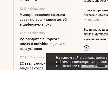
занятости
территории Росс
12:30
/ Общество
Правила примене
Минпросвещения создало
рекламно-обменно
совет по воспитанию детей
INFOX
,
24smi
в цифровую эпоху
Все права защищ
12:28
/ Общество
7712108141/7715010
Руководителю Popcorn
муниципальный окр
Books и Individuum дали 4
года условно
12:11
/ Политика
На нашем сайте используются c
сайтом, вы подтверждаете свое
ЕС ввел санкции против
соответствии с
Политикой в отн
гендиректора
серпуховского завода
«Металлист»
11:52
/ Общество
Минпромторг сохранит
действующий перечень
параллельного импорта