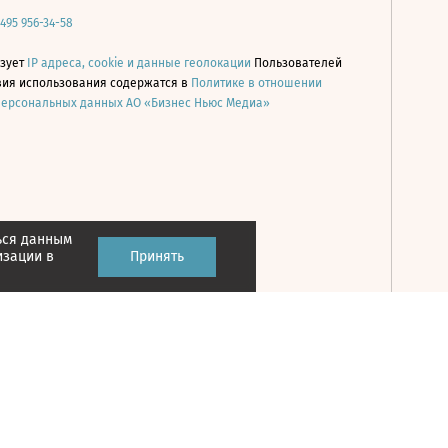
 495 956-34-58
ьзует
IP адреса, cookie и данные геолокации
Пользователей
овия использования содержатся в
Политике в отношении
персональных данных АО «Бизнес Ньюс Медиа»
ься данным
Принять
изации в