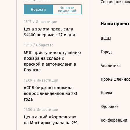
Справочник ко
Новости
Новости
компаний
13:17
/ Инвестиции
Наши проек
Цена золота превысила
$4400 впервые с 17 июня
ВЕДЫ
13:10
/ Общество
Город
МЧС приступило к тушению
пожара на складе с
краской и автомаслами в
Аналитика
Брянске
Промышленнос
13:09
/ Инвестиции
«СПБ биржа» отложила
Наука
вопрос дивидендов на 2-3
года
Здоровье
12:56
/ Инвестиции
Цена акций «Аэрофлота»
Конференции
на Мосбирже упала на 2%