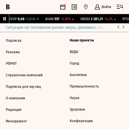
Войти
↑
BISVP
9,68
+1,04%
↑
AVAN
557
-0,18%
↓
IMOEX
2 281,31
-0,2%
↓
RTSI
Ситуация на топливном рынке: меры, динамика, прогнозы
Выб
Наши проекты
Подписка
ВЕДЫ
Реклама
Город
РФРИТ
Аналитика
Справочник компаний
Промышленность
Подписка для юр.лиц
Наука
О компании
Здоровье
Редакция
Конференции
Менеджмент