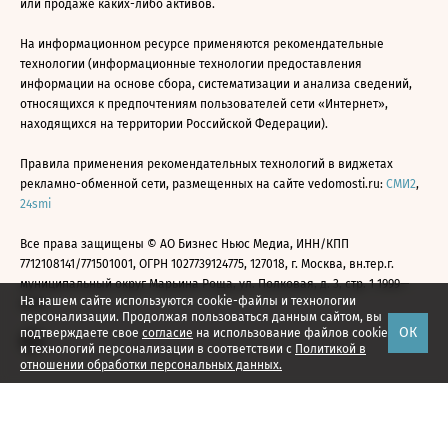
или продаже каких-либо активов.
На информационном ресурсе применяются рекомендательные
технологии (информационные технологии предоставления
информации на основе сбора, систематизации и анализа сведений,
относящихся к предпочтениям пользователей сети «Интернет»,
находящихся на территории Российской Федерации).
Правила применения рекомендательных технологий в виджетах
рекламно-обменной сети, размещенных на сайте vedomosti.ru:
СМИ2
,
24smi
Все права защищены © АО Бизнес Ньюс Медиа, ИНН/КПП
7712108141/771501001, ОГРН 1027739124775, 127018, г. Москва, вн.тер.г.
муниципальный округ Марьина Роща, ул. Полковая, д. 3, стр. 1 1999—
На нашем сайте используются cookie-файлы и технологии
2026
персонализации. Продолжая пользоваться данным сайтом, вы
ОК
подтверждаете свое
согласие
на использование файлов cookie
и технологий персонализации в соответствии с
Политикой в
отношении обработки персональных данных.