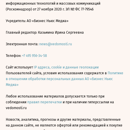
информационных технологий и массовых коммуникаций
(Роскомнадзор) от 27 ноября 2020 г. ЭЛ № ФС 77-79546
Учредитель: АО «Бизнес Ньюс Медиа»
Главный редактор: Казьмина Ирина Сергеевна
Электронная почта:
news@vedomosti.ru
Телефон:
+7 495 956-34-58
Сайт использует
IP адреса, cookie и данные геолокации
Пользователей сайта, условия использования содержатся в
Политике
в отношении обработки персональных данных АО «Бизнес Ньюс
Медиа»
Любое использование материалов допускается только при
соблюдении
правил перепечатки
и при наличии гиперссылки на
vedomosti.ru
Новости, аналитика, прогнозы и другие материалы, представленные
на данном сайте, не являются офертой или рекомендацией к покупке