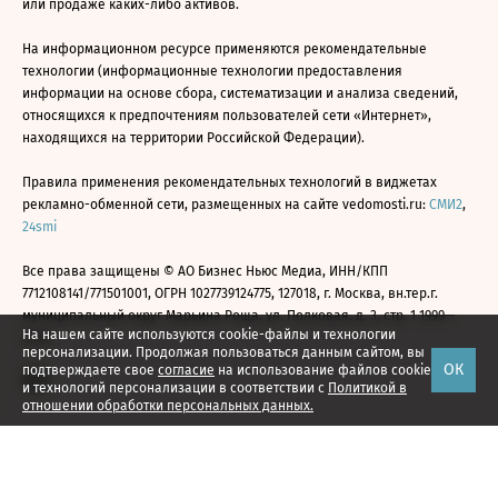
или продаже каких-либо активов.
На информационном ресурсе применяются рекомендательные
технологии (информационные технологии предоставления
информации на основе сбора, систематизации и анализа сведений,
относящихся к предпочтениям пользователей сети «Интернет»,
находящихся на территории Российской Федерации).
Правила применения рекомендательных технологий в виджетах
рекламно-обменной сети, размещенных на сайте vedomosti.ru:
СМИ2
,
24smi
Все права защищены © АО Бизнес Ньюс Медиа, ИНН/КПП
7712108141/771501001, ОГРН 1027739124775, 127018, г. Москва, вн.тер.г.
муниципальный округ Марьина Роща, ул. Полковая, д. 3, стр. 1 1999—
На нашем сайте используются cookie-файлы и технологии
2026
персонализации. Продолжая пользоваться данным сайтом, вы
ОК
подтверждаете свое
согласие
на использование файлов cookie
и технологий персонализации в соответствии с
Политикой в
отношении обработки персональных данных.