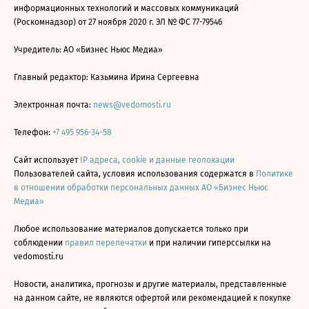
информационных технологий и массовых коммуникаций
(Роскомнадзор) от 27 ноября 2020 г. ЭЛ № ФС 77-79546
Учредитель: АО «Бизнес Ньюс Медиа»
Главный редактор: Казьмина Ирина Сергеевна
Электронная почта:
news@vedomosti.ru
Телефон:
+7 495 956-34-58
Сайт использует
IP адреса, cookie и данные геолокации
Пользователей сайта, условия использования содержатся в
Политике
в отношении обработки персональных данных АО «Бизнес Ньюс
Медиа»
Любое использование материалов допускается только при
соблюдении
правил перепечатки
и при наличии гиперссылки на
vedomosti.ru
Новости, аналитика, прогнозы и другие материалы, представленные
на данном сайте, не являются офертой или рекомендацией к покупке