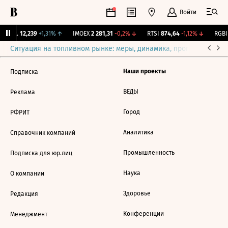
Войти
Бирж.
12,239
+1,31%
↑
IMOEX
2 281,31
-0,2%
↓
RTSI
874,64
-1,12%
↓
RGBI
Ситуация на топливном рынке: меры, динамика, прогнозы
Выб
Наши проекты
Подписка
ВЕДЫ
Реклама
Город
РФРИТ
Аналитика
Справочник компаний
Промышленность
Подписка для юр.лиц
Наука
О компании
Здоровье
Редакция
Конференции
Менеджмент