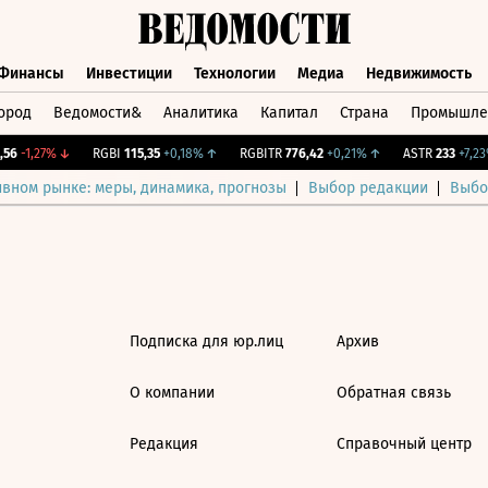
Финансы
Инвестиции
Технологии
Медиа
Недвижимость
ород
Ведомости&
Аналитика
Капитал
Страна
Промышле
а
Финансы
Инвестиции
Технологии
Медиа
Недвижимос
56
-1,27%
↓
RGBI
115,35
+0,18%
↑
RGBITR
776,42
+0,21%
↑
ASTR
233
+7,23%
ивном рынке: меры, динамика, прогнозы
Выбор редакции
Выбо
Подписка для юр.лиц
Архив
О компании
Обратная связь
Редакция
Справочный центр