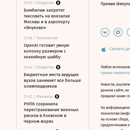
21:50
/ Общество
Премия Импул
Бомбилам запретят
таксовать на вокзалах
Москвы и в аэропорту
«Внуково»
21:48
/ Технологии
OpenAI готовит умную
Скачать дл
колонку размером с
хоккейную шайбу
21:44
/ Общество
Любое использов
правил перепеч
Бюджетные места ведущих
вузов занимает все больше
Новости, аналити
олимпиадников
данном сайте, не
продаже каких-л
21:42
/ Финансы
РНПК сохранила
На информацион
перестрахование военных
технологии (инф
рисков в Азовском и
на основе сбора,
Черном морях
предпочтениям п