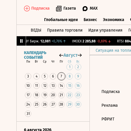
Подписка
Газета
MAX
Глобальные идеи
Бизнес
Экономика
ВЕДЫ
Правила торговли
Идеи управления
Г
Глобальные идеи
Бизнес
Экономик
+7,23%
↑
CNY Бирж.
12,081
+0,76%
↑
IMOEX
2 285,88
-0,69%
↓
RTSI
884,
Ситуация на топл
КАЛЕНДАРЬ
Август
СОБЫТИЙ
Пн
Вт
Ср
Чт
Пт
Сб
Вс
1
2
3
4
5
6
7
8
9
10
11
12
13
14
15
16
Подписка
17
18
19
20
21
22
23
24
25
26
27
28
29
30
Реклама
31
РФРИТ
6 августа 2026