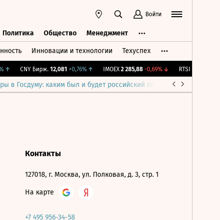
Войти
Политика
Общество
Менеджмент
нность
Инновации и технологии
Техуспех
ть
Политика
Общество
Менеджмент
↑
CNY Бирж.
12,081
+0,76%
↑
IMOEX
2 285,88
-0,69%
↓
RTSI
884,56
-1,2
ры в Госдуму: каким был и будет российский парламент
Война н
Контакты
127018, г. Москва, ул. Полковая, д. 3, стр. 1
На карте
+7 495 956-34-58