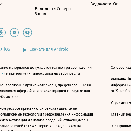
ьс
Ведомости Юг
Ведомости Северо-
Запад
я iOS
Скачать для Android
ание материалов допускается только при соблюдении
Сетевое изд
атки
и при наличии гиперссылки на vedomosti.ru
Решение Фе
ка, прогнозы и другие материалы, представленные на
информацио
 являются офертой или рекомендацией к покупке или
от 27 ноября
ибо активов.
Учредитель
ном ресурсе применяются рекомендательные
ормационные технологии предоставления информации
Главный ре
 систематизации и анализа сведений, относящихся к
ользователей сети «Интернет», находящихся на
Электронна