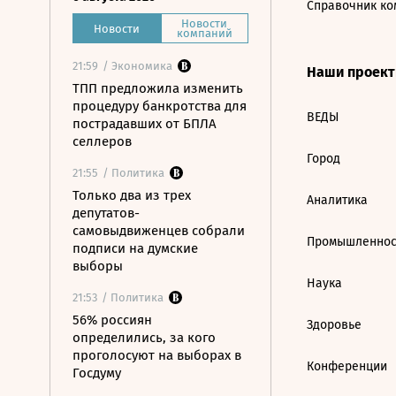
Справочник ко
Новости
Новости
компаний
21:59
/ Экономика
Наши проек
ТПП предложила изменить
процедуру банкротства для
ВЕДЫ
пострадавших от БПЛА
селлеров
Город
21:55
/ Политика
Только два из трех
Аналитика
депутатов-
самовыдвиженцев собрали
Промышленнос
подписи на думские
выборы
Наука
21:53
/ Политика
56% россиян
Здоровье
определились, за кого
проголосуют на выборах в
Конференции
Госдуму