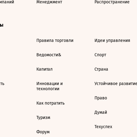
мпаний
Менеджмент
Распространение
ты
Правила торговли
Идеи управления
Ведомости&
Спорт
Капитал
Страна
ть
Инновации и
Устойчивое развити
технологии
Право
Как потратить
Думай
Туризм
Техуспех
Форум