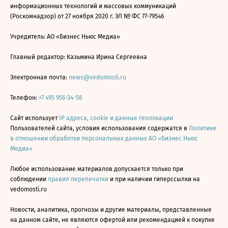
информационных технологий и массовых коммуникаций
(Роскомнадзор) от 27 ноября 2020 г. ЭЛ № ФС 77-79546
Учредитель: АО «Бизнес Ньюс Медиа»
Главный редактор: Казьмина Ирина Сергеевна
Электронная почта:
news@vedomosti.ru
Телефон:
+7 495 956-34-58
Сайт использует
IP адреса, cookie и данные геолокации
Пользователей сайта, условия использования содержатся в
Политике
в отношении обработки персональных данных АО «Бизнес Ньюс
Медиа»
Любое использование материалов допускается только при
соблюдении
правил перепечатки
и при наличии гиперссылки на
vedomosti.ru
Новости, аналитика, прогнозы и другие материалы, представленные
на данном сайте, не являются офертой или рекомендацией к покупке