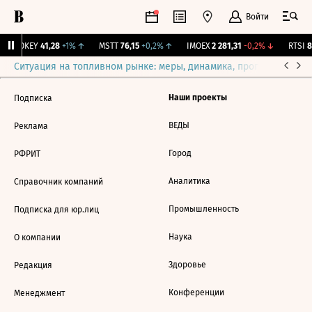
Войти
↑
OKEY
41,28
+1%
↑
MSTT
76,15
+0,2%
↑
IMOEX
2 281,31
-0,2%
↓
RTSI
87
Ситуация на топливном рынке: меры, динамика, прогнозы
Выб
Наши проекты
Подписка
ВЕДЫ
Реклама
Город
РФРИТ
Аналитика
Справочник компаний
Промышленность
Подписка для юр.лиц
Наука
О компании
Здоровье
Редакция
Конференции
Менеджмент