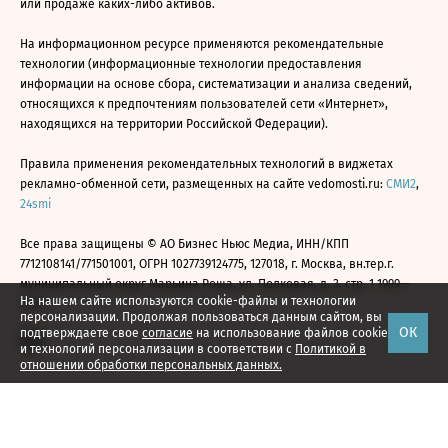
или продаже каких-либо активов.
На информационном ресурсе применяются рекомендательные
технологии (информационные технологии предоставления
информации на основе сбора, систематизации и анализа сведений,
относящихся к предпочтениям пользователей сети «Интернет»,
находящихся на территории Российской Федерации).
Правила применения рекомендательных технологий в виджетах
рекламно-обменной сети, размещенных на сайте vedomosti.ru:
СМИ2
,
24smi
Все права защищены © АО Бизнес Ньюс Медиа, ИНН/КПП
7712108141/771501001, ОГРН 1027739124775, 127018, г. Москва, вн.тер.г.
муниципальный округ Марьина Роща, ул. Полковая, д. 3, стр. 1 1999—
На нашем сайте используются cookie-файлы и технологии
2026
персонализации. Продолжая пользоваться данным сайтом, вы
ОК
подтверждаете свое
согласие
на использование файлов cookie
и технологий персонализации в соответствии с
Политикой в
отношении обработки персональных данных.