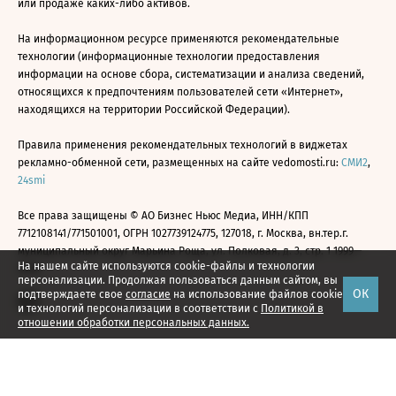
или продаже каких-либо активов.
На информационном ресурсе применяются рекомендательные
технологии (информационные технологии предоставления
информации на основе сбора, систематизации и анализа сведений,
относящихся к предпочтениям пользователей сети «Интернет»,
находящихся на территории Российской Федерации).
Правила применения рекомендательных технологий в виджетах
рекламно-обменной сети, размещенных на сайте vedomosti.ru:
СМИ2
,
24smi
Все права защищены © АО Бизнес Ньюс Медиа, ИНН/КПП
7712108141/771501001, ОГРН 1027739124775, 127018, г. Москва, вн.тер.г.
муниципальный округ Марьина Роща, ул. Полковая, д. 3, стр. 1 1999—
На нашем сайте используются cookie-файлы и технологии
2026
персонализации. Продолжая пользоваться данным сайтом, вы
ОК
подтверждаете свое
согласие
на использование файлов cookie
и технологий персонализации в соответствии с
Политикой в
отношении обработки персональных данных.