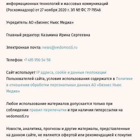
информационных технологий и массовых коммуникаций
(Роскомнадзор) от 27 ноября 2020 г. ЭЛ № ФС 77-79546
Учредитель: АО «Бизнес Ньюс Медиа»
Главный редактор: Казьмина Ирина Сергеевна
Электронная почта:
news@vedomosti.ru
Телефон:
+7 495 956-34-58
Сайт использует
IP адреса, cookie и данные геолокации
Пользователей сайта, условия использования содержатся в
Политике
в отношении обработки персональных данных АО «Бизнес Ньюс
Медиа»
Любое использование материалов допускается только при
соблюдении
правил перепечатки
и при наличии гиперссылки на
vedomosti.ru
Новости, аналитика, прогнозы и другие материалы, представленные
на данном сайте, не являются офертой или рекомендацией к покупке