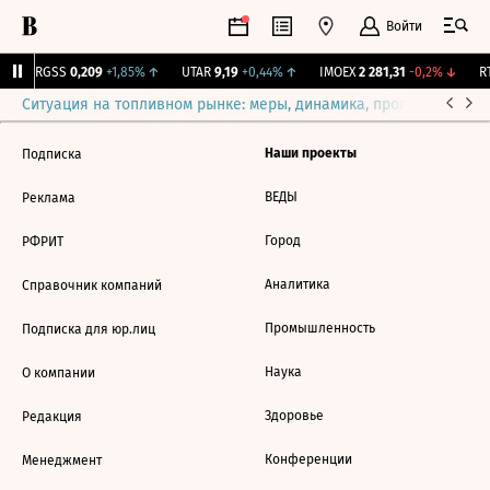
Войти
↑
RGSS
0,209
+1,85%
↑
UTAR
9,19
+0,44%
↑
IMOEX
2 281,31
-0,2%
↓
RT
Ситуация на топливном рынке: меры, динамика, прогнозы
Выб
Наши проекты
Подписка
ВЕДЫ
Реклама
Город
РФРИТ
Аналитика
Справочник компаний
Промышленность
Подписка для юр.лиц
Наука
О компании
Здоровье
Редакция
Конференции
Менеджмент