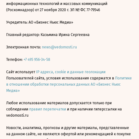
информационных технологий и массовых коммуникаций
(Роскомнадзор) от 27 ноября 2020 г. ЭЛ № ФС 77-79546
Учредитель: АО «Бизнес Ньюс Медиа»
Главный редактор: Казьмина Ирина Сергеевна
Электронная почта:
news@vedomosti.ru
Телефон:
+7 495 956-34-58
Сайт использует
IP адреса, cookie и данные геолокации
Пользователей сайта, условия использования содержатся в
Политике
в отношении обработки персональных данных АО «Бизнес Ньюс
Медиа»
Любое использование материалов допускается только при
соблюдении
правил перепечатки
и при наличии гиперссылки на
vedomosti.ru
Новости, аналитика, прогнозы и другие материалы, представленные
на данном сайте, не являются офертой или рекомендацией к покупке