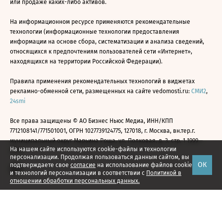
или продаже каких-либо активов.
На информационном ресурсе применяются рекомендательные
технологии (информационные технологии предоставления
информации на основе сбора, систематизации и анализа сведений,
относящихся к предпочтениям пользователей сети «Интернет»,
находящихся на территории Российской Федерации).
Правила применения рекомендательных технологий в виджетах
рекламно-обменной сети, размещенных на сайте vedomosti.ru:
СМИ2
,
24smi
Все права защищены © АО Бизнес Ньюс Медиа, ИНН/КПП
7712108141/771501001, ОГРН 1027739124775, 127018, г. Москва, вн.тер.г.
муниципальный округ Марьина Роща, ул. Полковая, д. 3, стр. 1 1999—
На нашем сайте используются cookie-файлы и технологии
2026
персонализации. Продолжая пользоваться данным сайтом, вы
ОК
подтверждаете свое
согласие
на использование файлов cookie
и технологий персонализации в соответствии с
Политикой в
отношении обработки персональных данных.