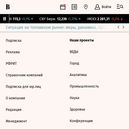
Войти
RGBI
115,3
+0,1%
↑
CNY Бирж.
12,239
+1,31%
↑
IMOEX
2 281,31
-0,2%
↓
Ситуация на топливном рынке: меры, динамика, прогнозы
Выб
Наши проекты
Подписка
ВЕДЫ
Реклама
Город
РФРИТ
Аналитика
Справочник компаний
Промышленность
Подписка для юр.лиц
Наука
О компании
Здоровье
Редакция
Конференции
Менеджмент