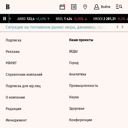
Войти
1,31%
↑
ABRD
123,4
+0,49%
↑
BRZL
1 424
-0,56%
↓
IMOEX
2 281,31
-0,2%
↓
Ситуация на топливном рынке: меры, динамика, прогнозы
Выб
Наши проекты
Подписка
ВЕДЫ
Реклама
Город
РФРИТ
Аналитика
Справочник компаний
Промышленность
Подписка для юр.лиц
Наука
О компании
Здоровье
Редакция
Конференции
Менеджмент