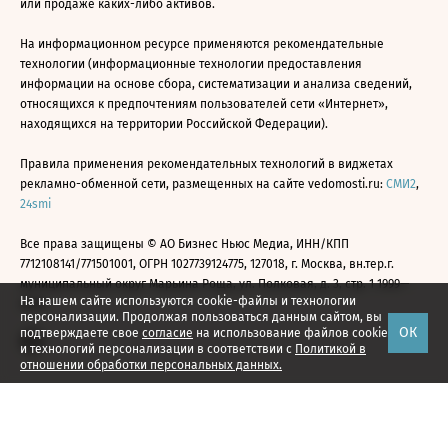
или продаже каких-либо активов.
На информационном ресурсе применяются рекомендательные
технологии (информационные технологии предоставления
информации на основе сбора, систематизации и анализа сведений,
относящихся к предпочтениям пользователей сети «Интернет»,
находящихся на территории Российской Федерации).
Правила применения рекомендательных технологий в виджетах
рекламно-обменной сети, размещенных на сайте vedomosti.ru:
СМИ2
,
24smi
Все права защищены © АО Бизнес Ньюс Медиа, ИНН/КПП
7712108141/771501001, ОГРН 1027739124775, 127018, г. Москва, вн.тер.г.
муниципальный округ Марьина Роща, ул. Полковая, д. 3, стр. 1 1999—
На нашем сайте используются cookie-файлы и технологии
2026
персонализации. Продолжая пользоваться данным сайтом, вы
ОК
подтверждаете свое
согласие
на использование файлов cookie
и технологий персонализации в соответствии с
Политикой в
отношении обработки персональных данных.