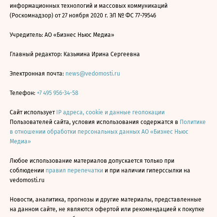
информационных технологий и массовых коммуникаций
(Роскомнадзор) от 27 ноября 2020 г. ЭЛ № ФС 77-79546
Учредитель: АО «Бизнес Ньюс Медиа»
Главный редактор: Казьмина Ирина Сергеевна
Электронная почта:
news@vedomosti.ru
Телефон:
+7 495 956-34-58
Сайт использует
IP адреса, cookie и данные геолокации
Пользователей сайта, условия использования содержатся в
Политике
в отношении обработки персональных данных АО «Бизнес Ньюс
Медиа»
Любое использование материалов допускается только при
соблюдении
правил перепечатки
и при наличии гиперссылки на
vedomosti.ru
Новости, аналитика, прогнозы и другие материалы, представленные
на данном сайте, не являются офертой или рекомендацией к покупке