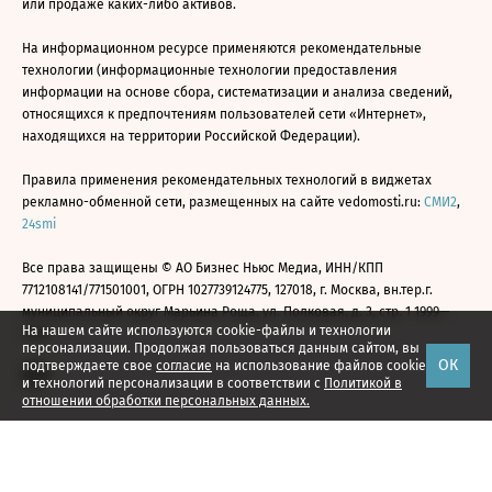
или продаже каких-либо активов.
На информационном ресурсе применяются рекомендательные
технологии (информационные технологии предоставления
информации на основе сбора, систематизации и анализа сведений,
относящихся к предпочтениям пользователей сети «Интернет»,
находящихся на территории Российской Федерации).
Правила применения рекомендательных технологий в виджетах
рекламно-обменной сети, размещенных на сайте vedomosti.ru:
СМИ2
,
24smi
Все права защищены © АО Бизнес Ньюс Медиа, ИНН/КПП
7712108141/771501001, ОГРН 1027739124775, 127018, г. Москва, вн.тер.г.
муниципальный округ Марьина Роща, ул. Полковая, д. 3, стр. 1 1999—
На нашем сайте используются cookie-файлы и технологии
2026
персонализации. Продолжая пользоваться данным сайтом, вы
ОК
подтверждаете свое
согласие
на использование файлов cookie
и технологий персонализации в соответствии с
Политикой в
отношении обработки персональных данных.