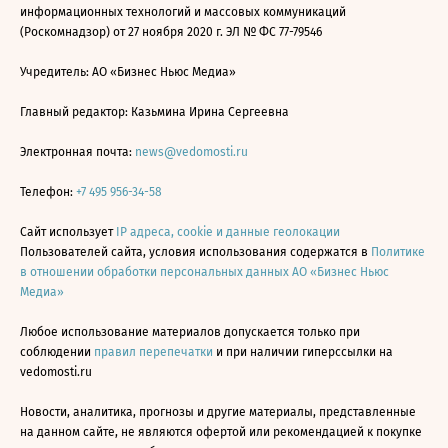
информационных технологий и массовых коммуникаций
(Роскомнадзор) от 27 ноября 2020 г. ЭЛ № ФС 77-79546
Учредитель: АО «Бизнес Ньюс Медиа»
Главный редактор: Казьмина Ирина Сергеевна
Электронная почта:
news@vedomosti.ru
Телефон:
+7 495 956-34-58
Сайт использует
IP адреса, cookie и данные геолокации
Пользователей сайта, условия использования содержатся в
Политике
в отношении обработки персональных данных АО «Бизнес Ньюс
Медиа»
Любое использование материалов допускается только при
соблюдении
правил перепечатки
и при наличии гиперссылки на
vedomosti.ru
Новости, аналитика, прогнозы и другие материалы, представленные
на данном сайте, не являются офертой или рекомендацией к покупке