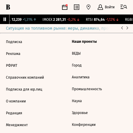
Войти
Бирж.
12,239
+1,31%
↑
IMOEX
2 281,31
-0,2%
↓
RTSI
874,64
-1,12%
↓
RGBI
Ситуация на топливном рынке: меры, динамика, прогнозы
Выб
Наши проекты
Подписка
ВЕДЫ
Реклама
Город
РФРИТ
Аналитика
Справочник компаний
Промышленность
Подписка для юр.лиц
Наука
О компании
Здоровье
Редакция
Конференции
Менеджмент