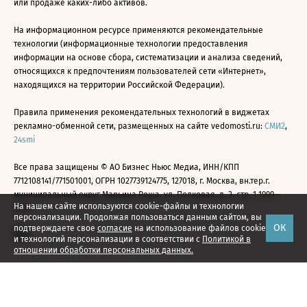
или продаже каких-либо активов.
На информационном ресурсе применяются рекомендательные
технологии (информационные технологии предоставления
информации на основе сбора, систематизации и анализа сведений,
относящихся к предпочтениям пользователей сети «Интернет»,
находящихся на территории Российской Федерации).
Правила применения рекомендательных технологий в виджетах
рекламно-обменной сети, размещенных на сайте vedomosti.ru:
СМИ2
,
24smi
Все права защищены © АО Бизнес Ньюс Медиа, ИНН/КПП
7712108141/771501001, ОГРН 1027739124775, 127018, г. Москва, вн.тер.г.
муниципальный округ Марьина Роща, ул. Полковая, д. 3, стр. 1 1999—
На нашем сайте используются cookie-файлы и технологии
2026
персонализации. Продолжая пользоваться данным сайтом, вы
ОК
подтверждаете свое
согласие
на использование файлов cookie
и технологий персонализации в соответствии с
Политикой в
отношении обработки персональных данных.