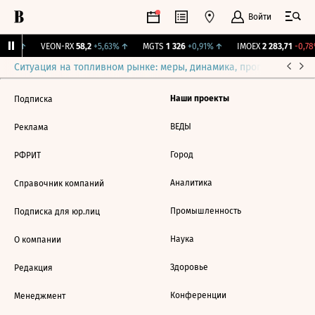
Войти
,58%
↑
VEON-RX
58,2
+5,63%
↑
MGTS
1 326
+0,91%
↑
IMOEX
2 283,71
-0,78
Ситуация на топливном рынке: меры, динамика, прогнозы
Выб
Наши проекты
Подписка
ВЕДЫ
Реклама
Город
РФРИТ
Аналитика
Справочник компаний
Промышленность
Подписка для юр.лиц
Наука
О компании
Здоровье
Редакция
Конференции
Менеджмент