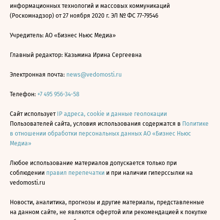
информационных технологий и массовых коммуникаций
(Роскомнадзор) от 27 ноября 2020 г. ЭЛ № ФС 77-79546
Учредитель: АО «Бизнес Ньюс Медиа»
Главный редактор: Казьмина Ирина Сергеевна
Электронная почта:
news@vedomosti.ru
Телефон:
+7 495 956-34-58
Сайт использует
IP адреса, cookie и данные геолокации
Пользователей сайта, условия использования содержатся в
Политике
в отношении обработки персональных данных АО «Бизнес Ньюс
Медиа»
Любое использование материалов допускается только при
соблюдении
правил перепечатки
и при наличии гиперссылки на
vedomosti.ru
Новости, аналитика, прогнозы и другие материалы, представленные
на данном сайте, не являются офертой или рекомендацией к покупке