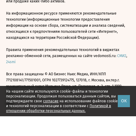
или продаже каких-либо активов.
На информационном ресурсе применяются рекомендательные
технологии (информационные технологии предоставления
информации на основе сбора, систематизации и анализа сведений,
относящихся к предпочтениям пользователей сети «Интернет»,
находящихся на территории Российской Федерации).
Правила применения рекомендательных технологий в виджетах
рекламно-обменной сети, размещенных на сайте vedomosti.ru:
СМИ2
,
24smi
Все права защищены © АО Бизнес Ньюс Медиа, ИНН/КПП
7712108141/771501001, ОГРН 1027739124775, 127018, г. Москва, вн.тер.г.
муниципальный округ Марьина Роща, ул. Полковая, д. 3, стр. 1 1999—
На нашем сайте используются cookie-файлы и технологии
2026
персонализации. Продолжая пользоваться данным сайтом, вы
ОК
подтверждаете свое
согласие
на использование файлов cookie
и технологий персонализации в соответствии с
Политикой в
отношении обработки персональных данных.