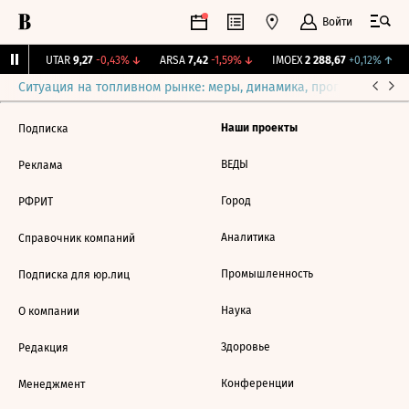
Войти
9%
↑
UTAR
9,27
-0,43%
↓
ARSA
7,42
-1,59%
↓
IMOEX
2 288,67
+0,12%
↑
Ситуация на топливном рынке: меры, динамика, прогнозы
Выб
Наши проекты
Подписка
ВЕДЫ
Реклама
Город
РФРИТ
Аналитика
Справочник компаний
Промышленность
Подписка для юр.лиц
Наука
О компании
Здоровье
Редакция
Конференции
Менеджмент