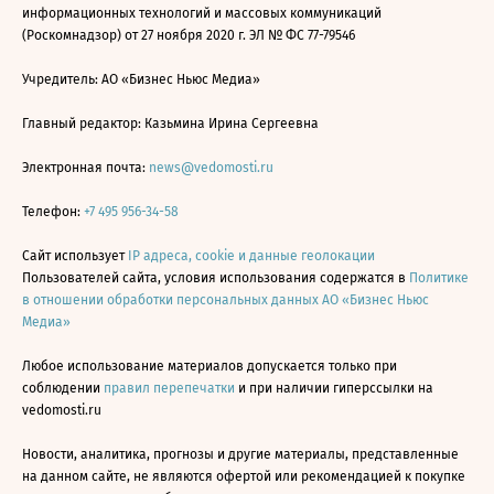
информационных технологий и массовых коммуникаций
(Роскомнадзор) от 27 ноября 2020 г. ЭЛ № ФС 77-79546
Учредитель: АО «Бизнес Ньюс Медиа»
Главный редактор: Казьмина Ирина Сергеевна
Электронная почта:
news@vedomosti.ru
Телефон:
+7 495 956-34-58
Сайт использует
IP адреса, cookie и данные геолокации
Пользователей сайта, условия использования содержатся в
Политике
в отношении обработки персональных данных АО «Бизнес Ньюс
Медиа»
Любое использование материалов допускается только при
соблюдении
правил перепечатки
и при наличии гиперссылки на
vedomosti.ru
Новости, аналитика, прогнозы и другие материалы, представленные
на данном сайте, не являются офертой или рекомендацией к покупке