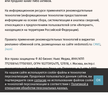
или продаже каких-либо активов.
На информационном ресурсе применяются рекомендательные
технологии (информационные технологии предоставления
информации на основе сбора, систематизации и анализа сведений,
относящихся к предпочтениям пользователей сети «Интернет»,
находящихся на территории Российской Федерации).
Правила применения рекомендательных технологий в виджетах
рекламно-обменной сети, размещенных на сайте vedomosti.ru:
СМИ2
,
24smi
Все права защищены © АО Бизнес Ньюс Медиа, ИНН/КПП
7712108141/771501001, ОГРН 1027739124775, 127018, г. Москва, вн.тер.г.
муниципальный округ Марьина Роща, ул. Полковая, д. 3, стр. 1 1999—
На нашем сайте используются cookie-файлы и технологии
2026
персонализации. Продолжая пользоваться данным сайтом, вы
ОК
подтверждаете свое
согласие
на использование файлов cookie
и технологий персонализации в соответствии с
Политикой в
отношении обработки персональных данных.