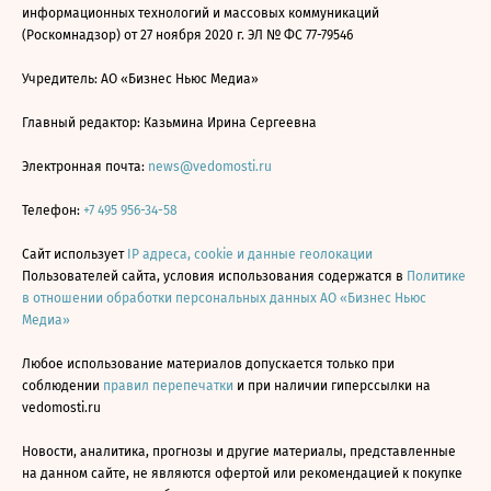
информационных технологий и массовых коммуникаций
(Роскомнадзор) от 27 ноября 2020 г. ЭЛ № ФС 77-79546
Учредитель: АО «Бизнес Ньюс Медиа»
Главный редактор: Казьмина Ирина Сергеевна
Электронная почта:
news@vedomosti.ru
Телефон:
+7 495 956-34-58
Сайт использует
IP адреса, cookie и данные геолокации
Пользователей сайта, условия использования содержатся в
Политике
в отношении обработки персональных данных АО «Бизнес Ньюс
Медиа»
Любое использование материалов допускается только при
соблюдении
правил перепечатки
и при наличии гиперссылки на
vedomosti.ru
Новости, аналитика, прогнозы и другие материалы, представленные
на данном сайте, не являются офертой или рекомендацией к покупке