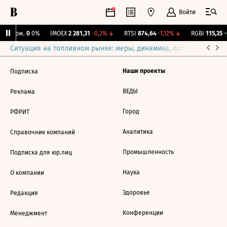
Войти
Y Бирж.
0
0%
IMOEX
2 281,31
-0,2%
↓
RTSI
874,64
-1,12%
↓
RGBI
115,35
+
Ситуация на топливном рынке: меры, динамика, прогнозы
Выб
Наши проекты
Подписка
ВЕДЫ
Реклама
Город
РФРИТ
Аналитика
Справочник компаний
Промышленность
Подписка для юр.лиц
Наука
О компании
Здоровье
Редакция
Конференции
Менеджмент