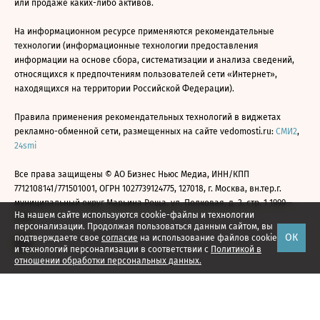
или продаже каких-либо активов.
На информационном ресурсе применяются рекомендательные
технологии (информационные технологии предоставления
информации на основе сбора, систематизации и анализа сведений,
относящихся к предпочтениям пользователей сети «Интернет»,
находящихся на территории Российской Федерации).
Правила применения рекомендательных технологий в виджетах
рекламно-обменной сети, размещенных на сайте vedomosti.ru:
СМИ2
,
24smi
Все права защищены © АО Бизнес Ньюс Медиа, ИНН/КПП
7712108141/771501001, ОГРН 1027739124775, 127018, г. Москва, вн.тер.г.
муниципальный округ Марьина Роща, ул. Полковая, д. 3, стр. 1 1999—
На нашем сайте используются cookie-файлы и технологии
2026
персонализации. Продолжая пользоваться данным сайтом, вы
ОК
подтверждаете свое
согласие
на использование файлов cookie
и технологий персонализации в соответствии с
Политикой в
отношении обработки персональных данных.