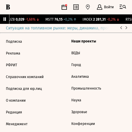
Войти
KUZB
0,029
-1,68%
↓
MSTT
76,15
+0,2%
↑
IMOEX
2 281,31
-0,2%
↓
RTSI
Ситуация на топливном рынке: меры, динамика, прогнозы
Выб
Наши проекты
Подписка
ВЕДЫ
Реклама
Город
РФРИТ
Аналитика
Справочник компаний
Промышленность
Подписка для юр.лиц
Наука
О компании
Здоровье
Редакция
Конференции
Менеджмент