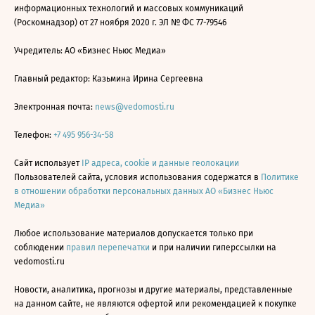
информационных технологий и массовых коммуникаций
(Роскомнадзор) от 27 ноября 2020 г. ЭЛ № ФС 77-79546
Учредитель: АО «Бизнес Ньюс Медиа»
Главный редактор: Казьмина Ирина Сергеевна
Электронная почта:
news@vedomosti.ru
Телефон:
+7 495 956-34-58
Сайт использует
IP адреса, cookie и данные геолокации
Пользователей сайта, условия использования содержатся в
Политике
в отношении обработки персональных данных АО «Бизнес Ньюс
Медиа»
Любое использование материалов допускается только при
соблюдении
правил перепечатки
и при наличии гиперссылки на
vedomosti.ru
Новости, аналитика, прогнозы и другие материалы, представленные
на данном сайте, не являются офертой или рекомендацией к покупке