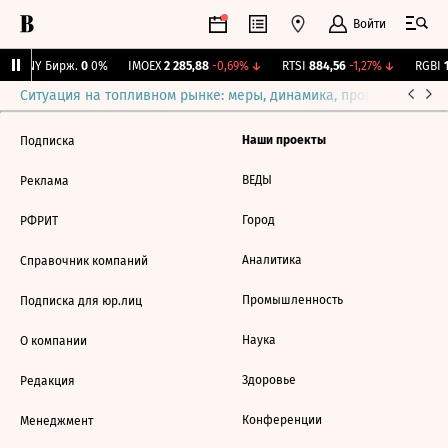
Войти
CNY Бирж.
0
0%
IMOEX
2 285,88
-0,69%
↓
RTSI
884,56
-1,27%
↓
RGBI
1
Ситуация на топливном рынке: меры, динамика, прогнозы
Выб
Наши проекты
Подписка
ВЕДЫ
Реклама
Город
РФРИТ
Аналитика
Справочник компаний
Промышленность
Подписка для юр.лиц
Наука
О компании
Здоровье
Редакция
Конференции
Менеджмент