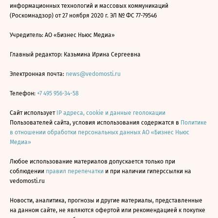
информационных технологий и массовых коммуникаций
(Роскомнадзор) от 27 ноября 2020 г. ЭЛ № ФС 77-79546
Учредитель: АО «Бизнес Ньюс Медиа»
Главный редактор: Казьмина Ирина Сергеевна
Электронная почта:
news@vedomosti.ru
Телефон:
+7 495 956-34-58
Сайт использует
IP адреса, cookie и данные геолокации
Пользователей сайта, условия использования содержатся в
Политике
в отношении обработки персональных данных АО «Бизнес Ньюс
Медиа»
Любое использование материалов допускается только при
соблюдении
правил перепечатки
и при наличии гиперссылки на
vedomosti.ru
Новости, аналитика, прогнозы и другие материалы, представленные
на данном сайте, не являются офертой или рекомендацией к покупке