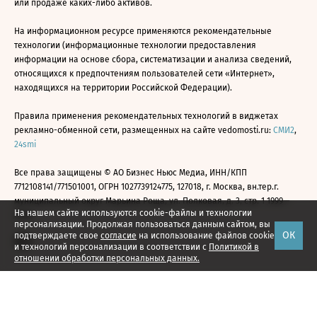
или продаже каких-либо активов.
На информационном ресурсе применяются рекомендательные
технологии (информационные технологии предоставления
информации на основе сбора, систематизации и анализа сведений,
относящихся к предпочтениям пользователей сети «Интернет»,
находящихся на территории Российской Федерации).
Правила применения рекомендательных технологий в виджетах
рекламно-обменной сети, размещенных на сайте vedomosti.ru:
СМИ2
,
24smi
Все права защищены © АО Бизнес Ньюс Медиа, ИНН/КПП
7712108141/771501001, ОГРН 1027739124775, 127018, г. Москва, вн.тер.г.
муниципальный округ Марьина Роща, ул. Полковая, д. 3, стр. 1 1999—
На нашем сайте используются cookie-файлы и технологии
2026
персонализации. Продолжая пользоваться данным сайтом, вы
ОК
подтверждаете свое
согласие
на использование файлов cookie
и технологий персонализации в соответствии с
Политикой в
отношении обработки персональных данных.