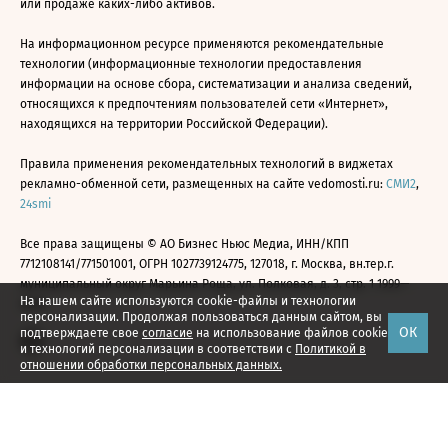
или продаже каких-либо активов.
На информационном ресурсе применяются рекомендательные
технологии (информационные технологии предоставления
информации на основе сбора, систематизации и анализа сведений,
относящихся к предпочтениям пользователей сети «Интернет»,
находящихся на территории Российской Федерации).
Правила применения рекомендательных технологий в виджетах
рекламно-обменной сети, размещенных на сайте vedomosti.ru:
СМИ2
,
24smi
Все права защищены © АО Бизнес Ньюс Медиа, ИНН/КПП
7712108141/771501001, ОГРН 1027739124775, 127018, г. Москва, вн.тер.г.
муниципальный округ Марьина Роща, ул. Полковая, д. 3, стр. 1 1999—
На нашем сайте используются cookie-файлы и технологии
2026
персонализации. Продолжая пользоваться данным сайтом, вы
ОК
подтверждаете свое
согласие
на использование файлов cookie
и технологий персонализации в соответствии с
Политикой в
отношении обработки персональных данных.