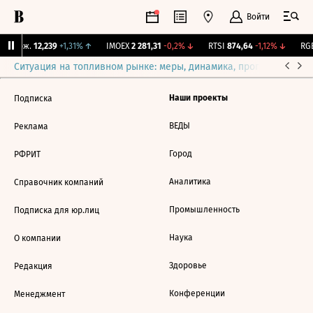
Войти
Y Бирж.
12,239
+1,31%
↑
IMOEX
2 281,31
-0,2%
↓
RTSI
874,64
-1,12%
↓
RGB
Ситуация на топливном рынке: меры, динамика, прогнозы
Выб
Наши проекты
Подписка
ВЕДЫ
Реклама
Город
РФРИТ
Аналитика
Справочник компаний
Промышленность
Подписка для юр.лиц
Наука
О компании
Здоровье
Редакция
Конференции
Менеджмент