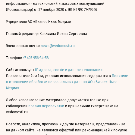
информационных технологий и массовых коммуникаций
(Роскомнадзор) от 27 ноября 2020 г. ЭЛ № ФС 77-79546
Учредитель: АО «Бизнес Ньюс Медиа»
Главный редактор: Казьмина Ирина Сергеевна
Электронная почта:
news@vedomosti.ru
Телефон:
+7 495 956-34-58
Сайт использует
IP адреса, cookie и данные геолокации
Пользователей сайта, условия использования содержатся в
Политике
в отношении обработки персональных данных АО «Бизнес Ньюс
Медиа»
Любое использование материалов допускается только при
соблюдении
правил перепечатки
и при наличии гиперссылки на
vedomosti.ru
Новости, аналитика, прогнозы и другие материалы, представленные
на данном сайте, не являются офертой или рекомендацией к покупке