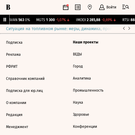
Войти
↑
AVAN
563
0%
MGTS
1 300
-1,07%
↓
IMOEX
2 285,88
-0,69%
↓
RTSI
884
Ситуация на топливном рынке: меры, динамика, прогнозы
Выб
Наши проекты
Подписка
ВЕДЫ
Реклама
Город
РФРИТ
Аналитика
Справочник компаний
Промышленность
Подписка для юр.лиц
Наука
О компании
Здоровье
Редакция
Конференции
Менеджмент