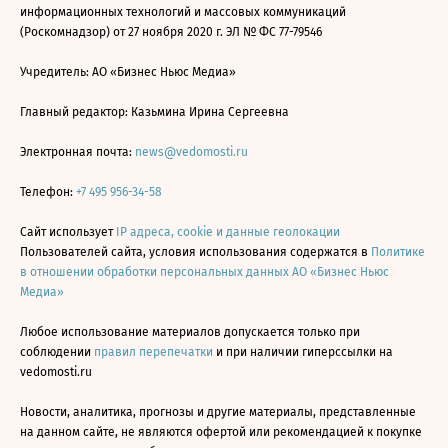
информационных технологий и массовых коммуникаций
(Роскомнадзор) от 27 ноября 2020 г. ЭЛ № ФС 77-79546
Учредитель: АО «Бизнес Ньюс Медиа»
Главный редактор: Казьмина Ирина Сергеевна
Электронная почта:
news@vedomosti.ru
Телефон:
+7 495 956-34-58
Сайт использует
IP адреса, cookie и данные геолокации
Пользователей сайта, условия использования содержатся в
Политике
в отношении обработки персональных данных АО «Бизнес Ньюс
Медиа»
Любое использование материалов допускается только при
соблюдении
правил перепечатки
и при наличии гиперссылки на
vedomosti.ru
Новости, аналитика, прогнозы и другие материалы, представленные
на данном сайте, не являются офертой или рекомендацией к покупке