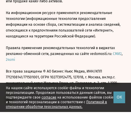
или продаже каких-либо активов.
На информационном ресурсе применяются рекомендательные
технологии (информационные технологии предоставления
информации на основе сбора, систематизации и анализа сведений,
относящихся к предпочтениям пользователей сети «Интернет»,
находящихся на территории Российской Федерации).
Правила применения рекомендательных технологий в виджетах
рекламно-обменной сети, размещенных на сайте vedomosti.ru:
СМИ2
,
24smi
Все права защищены © АО Бизнес Ньюс Медиа, ИНН/КПП
7712108141/771501001, ОГРН 1027739124775, 127018, г. Москва, вн.тер.г.
муниципальный округ Марьина Роща, ул. Полковая, д. 3, стр. 1 1999—
На нашем сайте используются cookie-файлы и технологии
2026
персонализации. Продолжая пользоваться данным сайтом, вы
ОК
подтверждаете свое
согласие
на использование файлов cookie
и технологий персонализации в соответствии с
Политикой в
отношении обработки персональных данных.