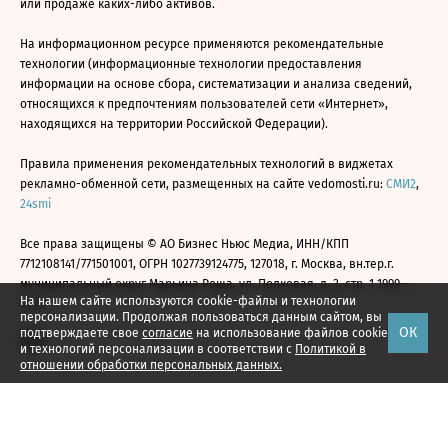
или продаже каких-либо активов.
На информационном ресурсе применяются рекомендательные
технологии (информационные технологии предоставления
информации на основе сбора, систематизации и анализа сведений,
относящихся к предпочтениям пользователей сети «Интернет»,
находящихся на территории Российской Федерации).
Правила применения рекомендательных технологий в виджетах
рекламно-обменной сети, размещенных на сайте vedomosti.ru:
СМИ2
,
24smi
Все права защищены © АО Бизнес Ньюс Медиа, ИНН/КПП
7712108141/771501001, ОГРН 1027739124775, 127018, г. Москва, вн.тер.г.
муниципальный округ Марьина Роща, ул. Полковая, д. 3, стр. 1 1999—
На нашем сайте используются cookie-файлы и технологии
2026
персонализации. Продолжая пользоваться данным сайтом, вы
ОК
подтверждаете свое
согласие
на использование файлов cookie
и технологий персонализации в соответствии с
Политикой в
отношении обработки персональных данных.