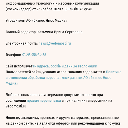
информационных технологий и массовых коммуникаций
(Роскомнадзор) от 27 ноября 2020 г. ЭЛ № ФС 77-79546
Учредитель: АО «Бизнес Ньюс Медиа»
Главный редактор: Казьмина Ирина Сергеевна
Электронная почта:
news@vedomosti.ru
Телефон:
+7 495 956-34-58
Сайт использует
IP адреса, cookie и данные геолокации
Пользователей сайта, условия использования содержатся в
Политике
в отношении обработки персональных данных АО «Бизнес Ньюс
Медиа»
Любое использование материалов допускается только при
соблюдении
правил перепечатки
и при наличии гиперссылки на
vedomosti.ru
Новости, аналитика, прогнозы и другие материалы, представленные
на данном сайте, не являются офертой или рекомендацией к покупке