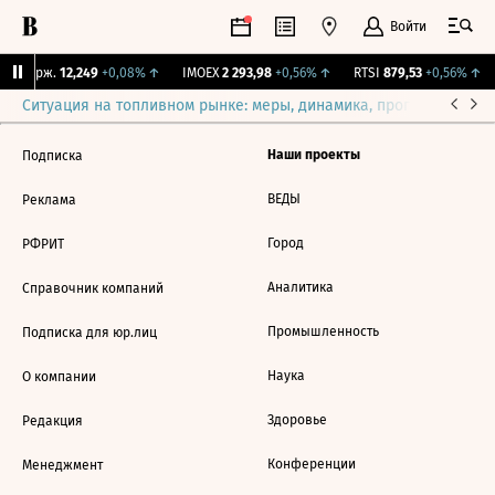
Войти
NY Бирж.
12,249
+0,08%
↑
IMOEX
2 293,98
+0,56%
↑
RTSI
879,53
+0,56%
↑
Ситуация на топливном рынке: меры, динамика, прогнозы
Выб
Наши проекты
Подписка
ВЕДЫ
Реклама
Город
РФРИТ
Аналитика
Справочник компаний
Промышленность
Подписка для юр.лиц
Наука
О компании
Здоровье
Редакция
Конференции
Менеджмент