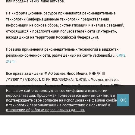
или продаже каких-либо активов.
На информационном ресурсе применяются рекомендательные
технологии (информационные технологии предоставления
информации на основе сбора, систематизации и анализа сведений,
относящихся к предпочтениям пользователей сети «Интернет»,
находящихся на территории Российской Федерации).
Правила применения рекомендательных технологий в виджетах
рекламно-обменной сети, размещенных на сайте vedomosti.ru:
СМИ2
,
24smi
Все права защищены © АО Бизнес Ньюс Медиа, ИНН/КПП
7712108141/771501001, ОГРН 1027739124775, 127018, г. Москва, вн.тер.г.
муниципальный округ Марьина Роща, ул. Полковая, д. 3, стр. 1 1999—
На нашем сайте используются cookie-файлы и технологии
2026
персонализации. Продолжая пользоваться данным сайтом, вы
ОК
подтверждаете свое
согласие
на использование файлов cookie
и технологий персонализации в соответствии с
Политикой в
отношении обработки персональных данных.