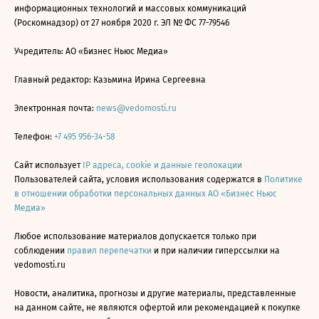
информационных технологий и массовых коммуникаций
(Роскомнадзор) от 27 ноября 2020 г. ЭЛ № ФС 77-79546
Учредитель: АО «Бизнес Ньюс Медиа»
Главный редактор: Казьмина Ирина Сергеевна
Электронная почта:
news@vedomosti.ru
Телефон:
+7 495 956-34-58
Сайт использует
IP адреса, cookie и данные геолокации
Пользователей сайта, условия использования содержатся в
Политике
в отношении обработки персональных данных АО «Бизнес Ньюс
Медиа»
Любое использование материалов допускается только при
соблюдении
правил перепечатки
и при наличии гиперссылки на
vedomosti.ru
Новости, аналитика, прогнозы и другие материалы, представленные
на данном сайте, не являются офертой или рекомендацией к покупке