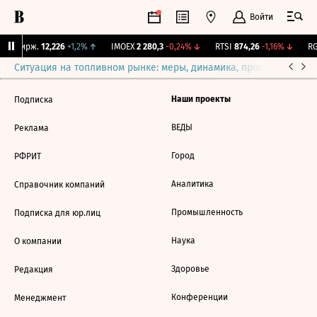
Войти
NY Бирж.
12,226
+1,2%
↑
IMOEX
2 280,3
-0,24%
↓
RTSI
874,26
-1,16%
↓
RG
Ситуация на топливном рынке: меры, динамика, прогнозы
Выб
Наши проекты
Подписка
ВЕДЫ
Реклама
Город
РФРИТ
Аналитика
Справочник компаний
Промышленность
Подписка для юр.лиц
Наука
О компании
Здоровье
Редакция
Конференции
Менеджмент