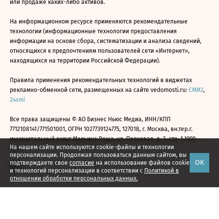
или продаже каких-либо активов.
На информационном ресурсе применяются рекомендательные
технологии (информационные технологии предоставления
информации на основе сбора, систематизации и анализа сведений,
относящихся к предпочтениям пользователей сети «Интернет»,
находящихся на территории Российской Федерации).
Правила применения рекомендательных технологий в виджетах
рекламно-обменной сети, размещенных на сайте vedomosti.ru:
СМИ2
,
24smi
Все права защищены © АО Бизнес Ньюс Медиа, ИНН/КПП
7712108141/771501001, ОГРН 1027739124775, 127018, г. Москва, вн.тер.г.
муниципальный округ Марьина Роща, ул. Полковая, д. 3, стр. 1 1999—
На нашем сайте используются cookie-файлы и технологии
2026
персонализации. Продолжая пользоваться данным сайтом, вы
ОК
подтверждаете свое
согласие
на использование файлов cookie
и технологий персонализации в соответствии с
Политикой в
отношении обработки персональных данных.