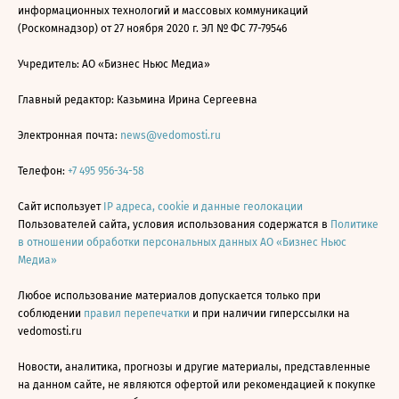
информационных технологий и массовых коммуникаций
(Роскомнадзор) от 27 ноября 2020 г. ЭЛ № ФС 77-79546
Учредитель: АО «Бизнес Ньюс Медиа»
Главный редактор: Казьмина Ирина Сергеевна
Электронная почта:
news@vedomosti.ru
Телефон:
+7 495 956-34-58
Сайт использует
IP адреса, cookie и данные геолокации
Пользователей сайта, условия использования содержатся в
Политике
в отношении обработки персональных данных АО «Бизнес Ньюс
Медиа»
Любое использование материалов допускается только при
соблюдении
правил перепечатки
и при наличии гиперссылки на
vedomosti.ru
Новости, аналитика, прогнозы и другие материалы, представленные
на данном сайте, не являются офертой или рекомендацией к покупке