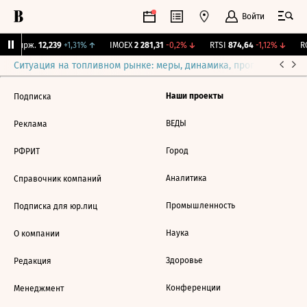
Войти
NY Бирж.
12,239
+1,31%
↑
IMOEX
2 281,31
-0,2%
↓
RTSI
874,64
-1,12%
↓
RG
Ситуация на топливном рынке: меры, динамика, прогнозы
Выб
Наши проекты
Подписка
ВЕДЫ
Реклама
Город
РФРИТ
Аналитика
Справочник компаний
Промышленность
Подписка для юр.лиц
Наука
О компании
Здоровье
Редакция
Конференции
Менеджмент