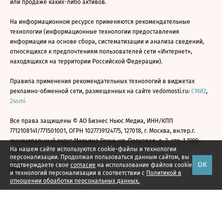
или продаже каких-либо активов.
На информационном ресурсе применяются рекомендательные
технологии (информационные технологии предоставления
информации на основе сбора, систематизации и анализа сведений,
относящихся к предпочтениям пользователей сети «Интернет»,
находящихся на территории Российской Федерации).
Правила применения рекомендательных технологий в виджетах
рекламно-обменной сети, размещенных на сайте vedomosti.ru:
СМИ2
,
24smi
Все права защищены © АО Бизнес Ньюс Медиа, ИНН/КПП
7712108141/771501001, ОГРН 1027739124775, 127018, г. Москва, вн.тер.г.
муниципальный округ Марьина Роща, ул. Полковая, д. 3, стр. 1 1999—
На нашем сайте используются cookie-файлы и технологии
2026
персонализации. Продолжая пользоваться данным сайтом, вы
ОК
подтверждаете свое
согласие
на использование файлов cookie
и технологий персонализации в соответствии с
Политикой в
отношении обработки персональных данных.