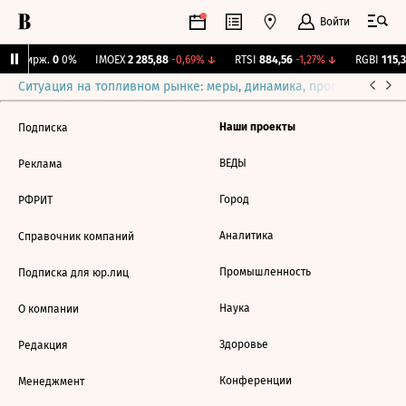
Войти
NY Бирж.
0
0%
IMOEX
2 285,88
-0,69%
↓
RTSI
884,56
-1,27%
↓
RGBI
115,3
Ситуация на топливном рынке: меры, динамика, прогнозы
Выб
Наши проекты
Подписка
ВЕДЫ
Реклама
Город
РФРИТ
Аналитика
Справочник компаний
Промышленность
Подписка для юр.лиц
Наука
О компании
Здоровье
Редакция
Конференции
Менеджмент