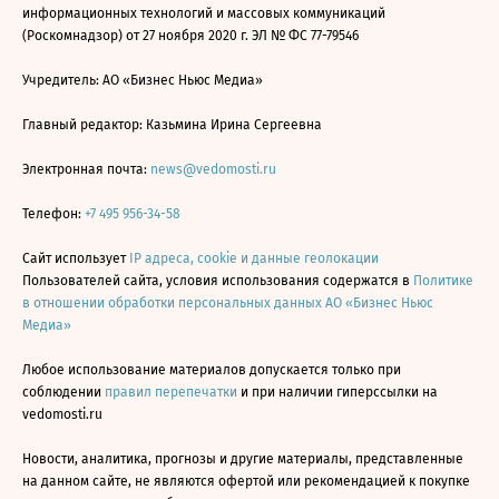
информационных технологий и массовых коммуникаций
(Роскомнадзор) от 27 ноября 2020 г. ЭЛ № ФС 77-79546
Учредитель: АО «Бизнес Ньюс Медиа»
Главный редактор: Казьмина Ирина Сергеевна
Электронная почта:
news@vedomosti.ru
Телефон:
+7 495 956-34-58
Сайт использует
IP адреса, cookie и данные геолокации
Пользователей сайта, условия использования содержатся в
Политике
в отношении обработки персональных данных АО «Бизнес Ньюс
Медиа»
Любое использование материалов допускается только при
соблюдении
правил перепечатки
и при наличии гиперссылки на
vedomosti.ru
Новости, аналитика, прогнозы и другие материалы, представленные
на данном сайте, не являются офертой или рекомендацией к покупке