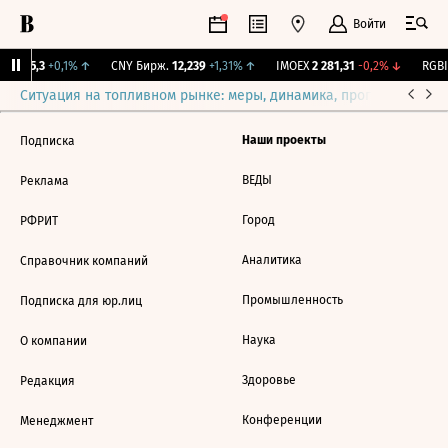
Войти
BI
115,3
+0,1%
↑
CNY Бирж.
12,239
+1,31%
↑
IMOEX
2 281,31
-0,2%
↓
RGBI
Ситуация на топливном рынке: меры, динамика, прогнозы
Выб
Наши проекты
Подписка
ВЕДЫ
Реклама
Город
РФРИТ
Аналитика
Справочник компаний
Промышленность
Подписка для юр.лиц
Наука
О компании
Здоровье
Редакция
Конференции
Менеджмент