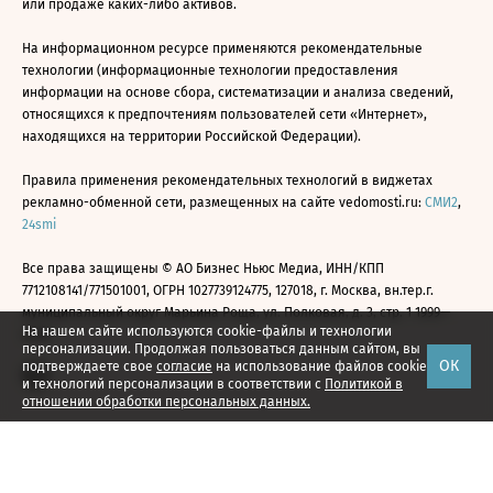
или продаже каких-либо активов.
На информационном ресурсе применяются рекомендательные
технологии (информационные технологии предоставления
информации на основе сбора, систематизации и анализа сведений,
относящихся к предпочтениям пользователей сети «Интернет»,
находящихся на территории Российской Федерации).
Правила применения рекомендательных технологий в виджетах
рекламно-обменной сети, размещенных на сайте vedomosti.ru:
СМИ2
,
24smi
Все права защищены © АО Бизнес Ньюс Медиа, ИНН/КПП
7712108141/771501001, ОГРН 1027739124775, 127018, г. Москва, вн.тер.г.
муниципальный округ Марьина Роща, ул. Полковая, д. 3, стр. 1 1999—
На нашем сайте используются cookie-файлы и технологии
2026
персонализации. Продолжая пользоваться данным сайтом, вы
ОК
подтверждаете свое
согласие
на использование файлов cookie
и технологий персонализации в соответствии с
Политикой в
отношении обработки персональных данных.