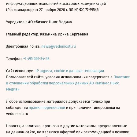
информационных технологий и массовых коммуникаций
(Роскомнадзор) от 27 ноября 2020 г. ЭЛ № ФС 77-79546
Учредитель: АО «Бизнес Ньюс Медиа»
Главный редактор: Казьмина Ирина Сергеевна
Электронная почта:
news@vedomosti.ru
Телефон:
+7 495 956-34-58
Сайт использует
IP адреса, cookie и данные геолокации
Пользователей сайта, условия использования содержатся в
Политике
в отношении обработки персональных данных АО «Бизнес Ньюс
Медиа»
Любое использование материалов допускается только при
соблюдении
правил перепечатки
и при наличии гиперссылки на
vedomosti.ru
Новости, аналитика, прогнозы и другие материалы, представленные
на данном сайте, не являются офертой или рекомендацией к покупке