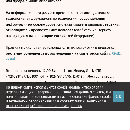
или продаже каких-либо активов.
На информационном ресурсе применяются рекомендательные
технологии (информационные технологии предоставления
информации на основе сбора, систематизации и анализа сведений,
относящихся к предпочтениям пользователей сети «Интернет»,
находящихся на территории Российской Федерации).
Правила применения рекомендательных технологий в виджетах
рекламно-обменной сети, размещенных на сайте vedomosti.ru:
СМИ2
,
24smi
Все права защищены © АО Бизнес Ньюс Медиа, ИНН/КПП
7712108141/771501001, ОГРН 1027739124775, 127018, г. Москва, вн.тер.г.
муниципальный округ Марьина Роща, ул. Полковая, д. 3, стр. 1 1999—
На нашем сайте используются cookie-файлы и технологии
2026
персонализации. Продолжая пользоваться данным сайтом, вы
ОК
подтверждаете свое
согласие
на использование файлов cookie
и технологий персонализации в соответствии с
Политикой в
отношении обработки персональных данных.