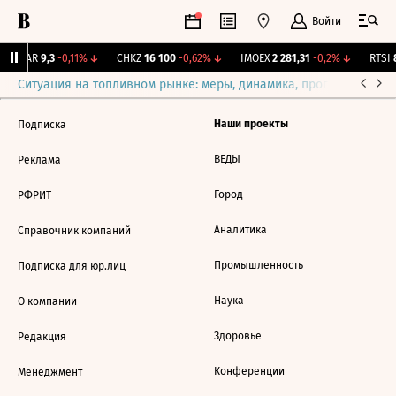
Войти
UTAR
9,3
-0,11%
↓
CHKZ
16 100
-0,62%
↓
IMOEX
2 281,31
-0,2%
↓
RTSI
8
Ситуация на топливном рынке: меры, динамика, прогнозы
Выб
Наши проекты
Подписка
ВЕДЫ
Реклама
Город
РФРИТ
Аналитика
Справочник компаний
Промышленность
Подписка для юр.лиц
Наука
О компании
Здоровье
Редакция
Конференции
Менеджмент