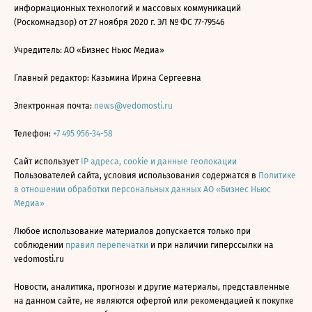
информационных технологий и массовых коммуникаций
(Роскомнадзор) от 27 ноября 2020 г. ЭЛ № ФС 77-79546
Учредитель: АО «Бизнес Ньюс Медиа»
Главный редактор: Казьмина Ирина Сергеевна
Электронная почта:
news@vedomosti.ru
Телефон:
+7 495 956-34-58
Сайт использует
IP адреса, cookie и данные геолокации
Пользователей сайта, условия использования содержатся в
Политике
в отношении обработки персональных данных АО «Бизнес Ньюс
Медиа»
Любое использование материалов допускается только при
соблюдении
правил перепечатки
и при наличии гиперссылки на
vedomosti.ru
Новости, аналитика, прогнозы и другие материалы, представленные
на данном сайте, не являются офертой или рекомендацией к покупке