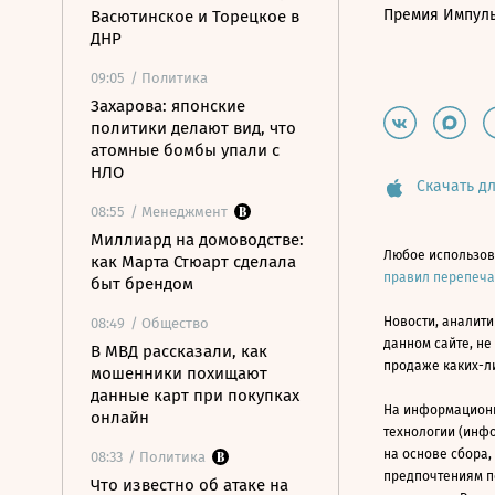
Премия Импул
Васютинское и Торецкое в
ДНР
09:05
/ Политика
Захарова: японские
политики делают вид, что
атомные бомбы упали с
НЛО
Скачать дл
08:55
/ Менеджмент
Миллиард на домоводстве:
Любое использов
как Марта Стюарт сделала
правил перепеч
быт брендом
Новости, аналити
08:49
/ Общество
данном сайте, не
В МВД рассказали, как
продаже каких-л
мошенники похищают
данные карт при покупках
На информацион
онлайн
технологии (инф
на основе сбора,
08:33
/ Политика
предпочтениям п
Что известно об атаке на