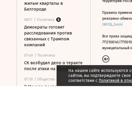
территории Росс
жилые кварталы в
Белгороде
Правила примене
рекламно-обменно
08:11
/ Политика
INFOX
,
24smi
Демократы готовят
расследования против
Все права защищ
связанных с Трампом
7712108141/7715010
компаний
муниципальный окр
07:49
/ Политика
СК возбудил дело о теракте
после атаки на Белгород
На нашем сайте используются c
сайтом, вы подтверждаете свое
07:30
/ Общество
соответствии с
Политикой в отн
В Москве после
аномальной жары
ожидается резкое
похолодание
07:16
/ Политика
Хуситы атаковали НПЗ в
Саудовской Аравии