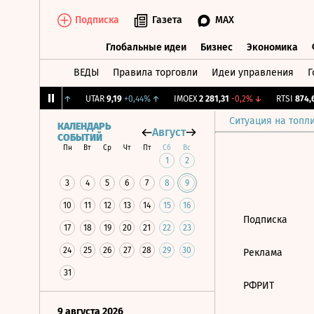
Подписка
Газета
MAX
Глобальные идеи
Бизнес
Экономика
ВЕДЫ
Правила торговли
Идеи управления
Г
Глобальные идеи
Бизнес
Экономик
BRD
124,4
+1,3%
↑
UTAR
9,19
+0,44%
↑
IMOEX
2 281,31
-0,2%
↓
RTSI
874,6
Ситуация на топл
КАЛЕНДАРЬ
Август
СОБЫТИЙ
Пн
Вт
Ср
Чт
Пт
Сб
Вс
1
2
3
4
5
6
7
8
9
10
11
12
13
14
15
16
Подписка
17
18
19
20
21
22
23
24
25
26
27
28
29
30
Реклама
31
РФРИТ
9 августа 2026