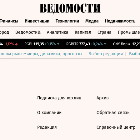
Финансы
Инвестиции
Технологии
Медиа
Недвижимость
ород
Ведомости&
Аналитика
Капитал
Страна
Промышле
а
Финансы
Инвестиции
Технологии
Медиа
Недвижимос
4
-1,12%
↓
RGBI
115,35
+0,15%
↑
RGBITR
777,43
+0,24%
↑
CNY Бирж.
12,239
ивном рынке: меры, динамика, прогнозы
Выбор редакции
Выбо
Подписка для юр.лиц
Архив
О компании
Обратная связь
Редакция
Справочный центр