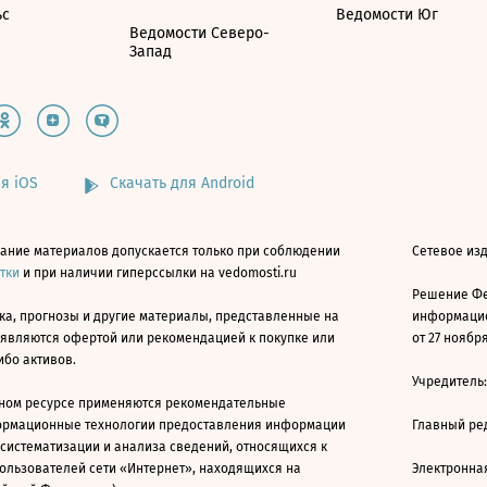
ьс
Ведомости Юг
Ведомости Северо-
Запад
я iOS
Скачать для Android
ание материалов допускается только при соблюдении
Сетевое изд
атки
и при наличии гиперссылки на vedomosti.ru
Решение Фе
ка, прогнозы и другие материалы, представленные на
информацио
 являются офертой или рекомендацией к покупке или
от 27 ноября
ибо активов.
Учредитель
ном ресурсе применяются рекомендательные
ормационные технологии предоставления информации
Главный ре
 систематизации и анализа сведений, относящихся к
ользователей сети «Интернет», находящихся на
Электронна