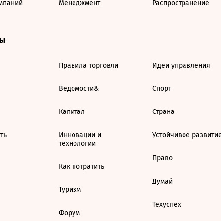
мпаний
Менеджмент
Распространение
ты
Правила торговли
Идеи управления
Ведомости&
Спорт
Капитал
Страна
ть
Инновации и
Устойчивое развити
технологии
Право
Как потратить
Думай
Туризм
Техуспех
Форум