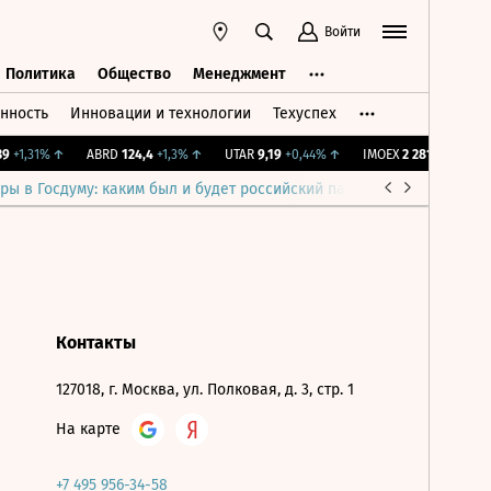
Войти
Политика
Общество
Менеджмент
нность
Инновации и технологии
Техуспех
ть
Политика
Общество
Менеджмент
+1,31%
↑
ABRD
124,4
+1,3%
↑
UTAR
9,19
+0,44%
↑
IMOEX
2 281,31
-0,2%
↓
ры в Госдуму: каким был и будет российский парламент
Война н
Контакты
127018, г. Москва, ул. Полковая, д. 3, стр. 1
На карте
+7 495 956-34-58