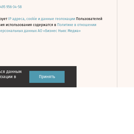
 495 956-34-58
ьзует
IP адреса, cookie и данные геолокации
Пользователей
овия использования содержатся в
Политике в отношении
персональных данных АО «Бизнес Ньюс Медиа»
ься данным
Принять
изации в