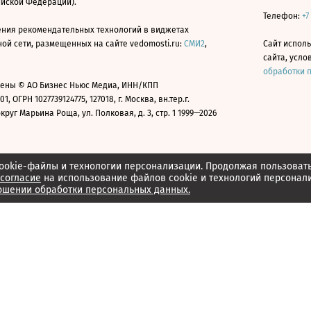
ийской Федерации).
Телефон:
+7
ния рекомендательных технологий в виджетах
й сети, размещенных на сайте vedomosti.ru:
СМИ2
,
Сайт испол
сайта, усл
обработки 
ены © АО Бизнес Ньюс Медиа, ИНН/КПП
01, ОГРН 1027739124775, 127018, г. Москва, вн.тер.г.
уг Марьина Роща, ул. Полковая, д. 3, стр. 1 1999—2026
ookie-файлы и технологии персонализации. Продолжая пользоват
согласие
на использование файлов cookie и технологий персонал
ошении обработки персональных данных.