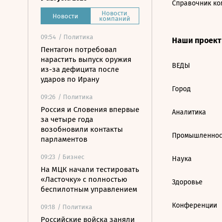
Справочник ко
Новости
Новости
компаний
09:54
/ Политика
Наши проек
Пентагон потребовал
нарастить выпуск оружия
ВЕДЫ
из-за дефицита после
ударов по Ирану
Город
09:26
/ Политика
Россия и Словения впервые
Аналитика
за четыре года
возобновили контакты
Промышленнос
парламентов
09:23
/ Бизнес
Наука
На МЦК начали тестировать
«Ласточку» с полностью
Здоровье
беспилотным управлением
Конференции
09:18
/ Политика
Российские войска заняли