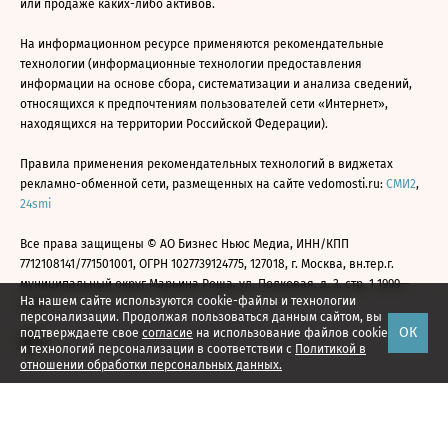
или продаже каких-либо активов.
На информационном ресурсе применяются рекомендательные
технологии (информационные технологии предоставления
информации на основе сбора, систематизации и анализа сведений,
относящихся к предпочтениям пользователей сети «Интернет»,
находящихся на территории Российской Федерации).
Правила применения рекомендательных технологий в виджетах
рекламно-обменной сети, размещенных на сайте vedomosti.ru:
СМИ2
,
24smi
Все права защищены © АО Бизнес Ньюс Медиа, ИНН/КПП
7712108141/771501001, ОГРН 1027739124775, 127018, г. Москва, вн.тер.г.
муниципальный округ Марьина Роща, ул. Полковая, д. 3, стр. 1 1999—
На нашем сайте используются cookie-файлы и технологии
2026
персонализации. Продолжая пользоваться данным сайтом, вы
ОК
подтверждаете свое
согласие
на использование файлов cookie
и технологий персонализации в соответствии с
Политикой в
отношении обработки персональных данных.