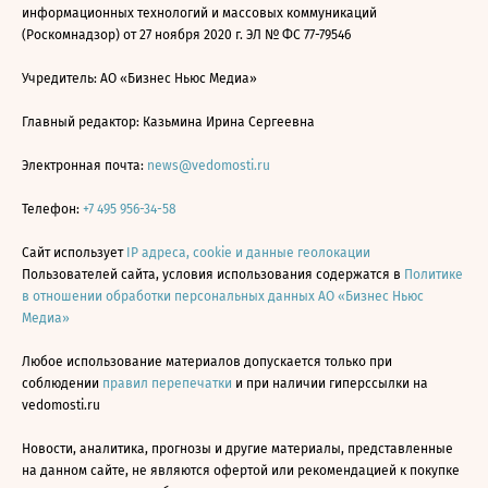
информационных технологий и массовых коммуникаций
(Роскомнадзор) от 27 ноября 2020 г. ЭЛ № ФС 77-79546
Учредитель: АО «Бизнес Ньюс Медиа»
Главный редактор: Казьмина Ирина Сергеевна
Электронная почта:
news@vedomosti.ru
Телефон:
+7 495 956-34-58
Сайт использует
IP адреса, cookie и данные геолокации
Пользователей сайта, условия использования содержатся в
Политике
в отношении обработки персональных данных АО «Бизнес Ньюс
Медиа»
Любое использование материалов допускается только при
соблюдении
правил перепечатки
и при наличии гиперссылки на
vedomosti.ru
Новости, аналитика, прогнозы и другие материалы, представленные
на данном сайте, не являются офертой или рекомендацией к покупке