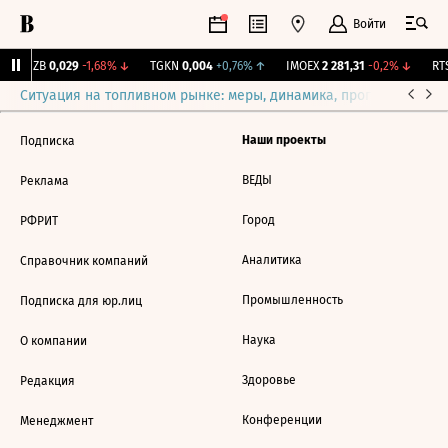
Войти
KUZB
0,029
-1,68%
↓
TGKN
0,004
+0,76%
↑
IMOEX
2 281,31
-0,2%
↓
RTS
Ситуация на топливном рынке: меры, динамика, прогнозы
Выб
Наши проекты
Подписка
ВЕДЫ
Реклама
Город
РФРИТ
Аналитика
Справочник компаний
Промышленность
Подписка для юр.лиц
Наука
О компании
Здоровье
Редакция
Конференции
Менеджмент