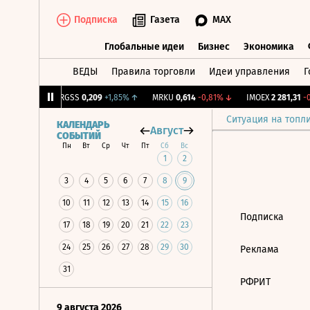
Подписка
Газета
MAX
Глобальные идеи
Бизнес
Экономика
ВЕДЫ
Правила торговли
Идеи управления
Г
Глобальные идеи
Бизнес
Экономик
39
+1,31%
↑
RGSS
0,209
+1,85%
↑
MRKU
0,614
-0,81%
↓
IMOEX
2 281,31
-0,
Ситуация на топл
КАЛЕНДАРЬ
Август
СОБЫТИЙ
Пн
Вт
Ср
Чт
Пт
Сб
Вс
1
2
3
4
5
6
7
8
9
10
11
12
13
14
15
16
Подписка
17
18
19
20
21
22
23
24
25
26
27
28
29
30
Реклама
31
РФРИТ
9 августа 2026