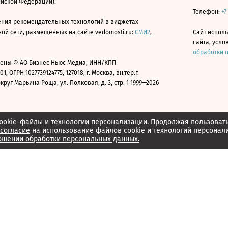
ийской Федерации).
Телефон:
+7
ния рекомендательных технологий в виджетах
й сети, размещенных на сайте vedomosti.ru:
СМИ2
,
Сайт испол
сайта, усл
обработки 
ены © АО Бизнес Ньюс Медиа, ИНН/КПП
01, ОГРН 1027739124775, 127018, г. Москва, вн.тер.г.
уг Марьина Роща, ул. Полковая, д. 3, стр. 1 1999—2026
ookie-файлы и технологии персонализации. Продолжая пользоват
согласие
на использование файлов cookie и технологий персонал
ошении обработки персональных данных.