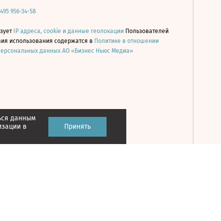
 495 956-34-58
ьзует
IP адреса, cookie и данные геолокации
Пользователей
овия использования содержатся в
Политике в отношении
персональных данных АО «Бизнес Ньюс Медиа»
ься данным
Принять
изации в