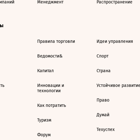
мпаний
Менеджмент
Распространение
ты
Правила торговли
Идеи управления
Ведомости&
Спорт
Капитал
Страна
ть
Инновации и
Устойчивое развити
технологии
Право
Как потратить
Думай
Туризм
Техуспех
Форум