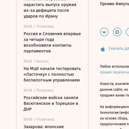
Премия Импул
нарастить выпуск оружия
из-за дефицита после
ударов по Ирану
09:26
/ Политика
Россия и Словения впервые
за четыре года
возобновили контакты
Скачать дл
парламентов
09:23
/ Бизнес
Любое использов
На МЦК начали тестировать
правил перепеч
«Ласточку» с полностью
беспилотным управлением
Новости, аналити
данном сайте, не
09:18
/ Политика
продаже каких-л
Российские войска заняли
Васютинское и Торецкое в
На информацион
ДНР
технологии (инф
на основе сбора,
09:05
/ Политика
предпочтениям п
Захарова: японские