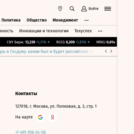
Войти
Политика
Общество
Менеджмент
нность
Инновации и технологии
Техуспех
ть
Политика
Общество
Менеджмент
CNY Бирж.
12,239
+1,31%
↑
RGSS
0,209
+1,85%
↑
MRKU
0,614
-0,81%
↓
ры в Госдуму: каким был и будет российский парламент
Война н
Контакты
127018, г. Москва, ул. Полковая, д. 3, стр. 1
На карте
+7 495 956-34-58