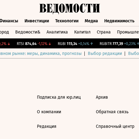
Финансы
Инвестиции
Технологии
Медиа
Недвижимость
ород
Ведомости&
Аналитика
Капитал
Страна
Промышле
а
Финансы
Инвестиции
Технологии
Медиа
Недвижимос
2%
↓
RTSI
874,64
-1,12%
↓
RGBI
115,34
+0,14%
↑
RGBITR
777,39
+0,23%
↑
ивном рынке: меры, динамика, прогнозы
Выбор редакции
Выбо
Подписка для юр.лиц
Архив
О компании
Обратная связь
Редакция
Справочный центр