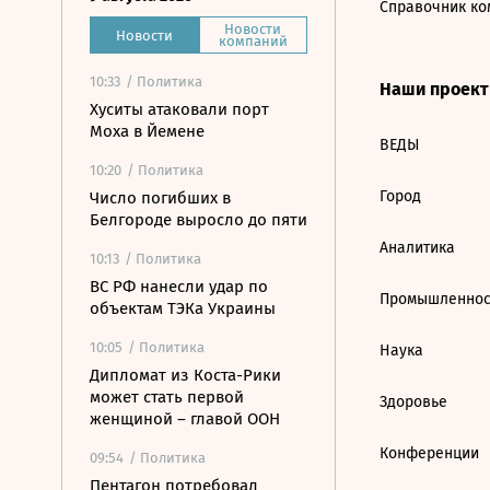
Справочник ко
Новости
Новости
компаний
10:33
/ Политика
Наши проек
Хуситы атаковали порт
Моха в Йемене
ВЕДЫ
10:20
/ Политика
Город
Число погибших в
Белгороде выросло до пяти
Аналитика
10:13
/ Политика
ВС РФ нанесли удар по
Промышленнос
объектам ТЭКа Украины
10:05
/ Политика
Наука
Дипломат из Коста-Рики
может стать первой
Здоровье
женщиной – главой ООН
Конференции
09:54
/ Политика
Пентагон потребовал