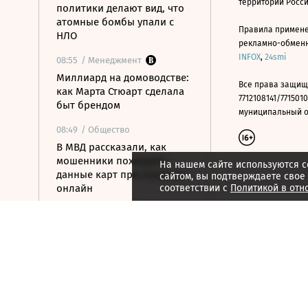
территории Росс
политики делают вид, что
атомные бомбы упали с
Правила примене
НЛО
рекламно-обменно
INFOX
,
24smi
08:55
/ Менеджмент
Миллиард на домоводстве:
Все права защищ
как Марта Стюарт сделала
7712108141/7715010
быт брендом
муниципальный окр
08:49
/ Общество
В МВД рассказали, как
мошенники похищают
На нашем сайте используются c
данные карт при покупках
сайтом, вы подтверждаете свое
онлайн
соответствии с
Политикой в отн
08:33
/ Политика
Что известно об атаке на
жилые кварталы в
Белгороде
08:11
/ Политика
Демократы готовят