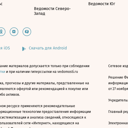
ьс
Ведомости Юг
Ведомости Северо-
Запад
я iOS
Скачать для Android
ание материалов допускается только при соблюдении
Сетевое изд
атки
и при наличии гиперссылки на vedomosti.ru
Решение Фе
ка, прогнозы и другие материалы, представленные на
информацио
 являются офертой или рекомендацией к покупке или
от 27 ноября
ибо активов.
Учредитель
ном ресурсе применяются рекомендательные
ормационные технологии предоставления информации
Главный ре
 систематизации и анализа сведений, относящихся к
ользователей сети «Интернет», находящихся на
Электронна