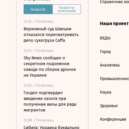
Справочник ко
Новости
Новости
компаний
12:35
/ Политика
Наши проек
Верховный суд Швеции
отказался пересматривать
ВЕДЫ
дело сухогруза Caffa
12:34
/ Политика
Город
Sky News сообщил о
секретном подземном
Аналитика
заводе по сборке дронов
на Украине
Промышленнос
12:26
/ Политика
Наука
Госдеп подтвердил
введение залога при
получении визы для ряда
Здоровье
мигрантов
Конференции
12:09
/ Политика
Сибига: Украина буквально