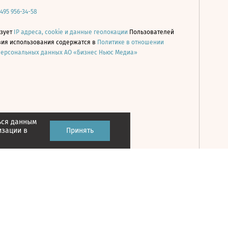
 495 956-34-58
ьзует
IP адреса, cookie и данные геолокации
Пользователей
овия использования содержатся в
Политике в отношении
персональных данных АО «Бизнес Ньюс Медиа»
ься данным
Принять
изации в