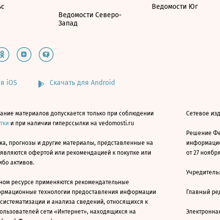
ьс
Ведомости Юг
Ведомости Северо-
Запад
я iOS
Скачать для Android
ание материалов допускается только при соблюдении
Сетевое изд
атки
и при наличии гиперссылки на vedomosti.ru
Решение Фе
ка, прогнозы и другие материалы, представленные на
информацио
 являются офертой или рекомендацией к покупке или
от 27 ноября
ибо активов.
Учредитель
ном ресурсе применяются рекомендательные
ормационные технологии предоставления информации
Главный ре
 систематизации и анализа сведений, относящихся к
ользователей сети «Интернет», находящихся на
Электронна