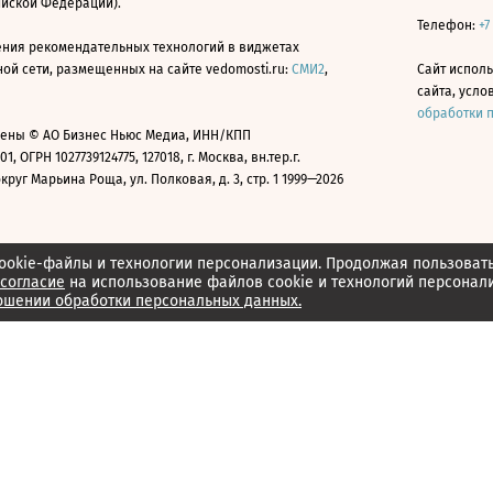
ийской Федерации).
Телефон:
+7
ния рекомендательных технологий в виджетах
й сети, размещенных на сайте vedomosti.ru:
СМИ2
,
Сайт испол
сайта, усл
обработки 
ены © АО Бизнес Ньюс Медиа, ИНН/КПП
01, ОГРН 1027739124775, 127018, г. Москва, вн.тер.г.
уг Марьина Роща, ул. Полковая, д. 3, стр. 1 1999—2026
ookie-файлы и технологии персонализации. Продолжая пользоват
согласие
на использование файлов cookie и технологий персонал
ошении обработки персональных данных.