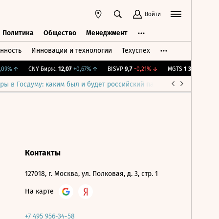
Войти
Политика
Общество
Менеджмент
нность
Инновации и технологии
Техуспех
ть
Политика
Общество
Менеджмент
09%
↑
CNY Бирж.
12,07
+0,67%
↑
BISVP
9,7
-0,21%
↓
MGTS
1 326
+0,91%
↑
ры в Госдуму: каким был и будет российский парламент
Война н
Контакты
127018, г. Москва, ул. Полковая, д. 3, стр. 1
На карте
+7 495 956-34-58