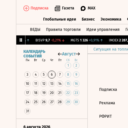
Подписка
Газета
MAX
Глобальные идеи
Бизнес
Экономика
ВЕДЫ
Правила торговли
Идеи управления
Г
Глобальные идеи
Бизнес
Экономик
ж.
12,07
+0,67%
↑
BISVP
9,7
-0,21%
↓
MGTS
1 326
+0,91%
↑
IMOEX
2 287,5
Ситуация на топл
КАЛЕНДАРЬ
Август
СОБЫТИЙ
Пн
Вт
Ср
Чт
Пт
Сб
Вс
1
2
3
4
5
6
7
8
9
10
11
12
13
14
15
16
Подписка
17
18
19
20
21
22
23
24
25
26
27
28
29
30
Реклама
31
РФРИТ
6 августа 2026