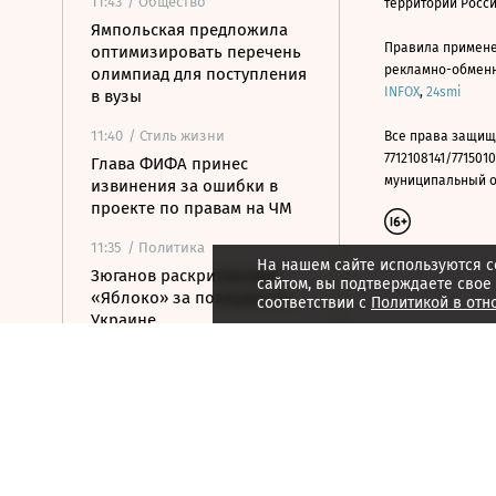
11:43
/ Общество
территории Росс
Ямпольская предложила
Правила примене
оптимизировать перечень
рекламно-обменно
олимпиад для поступления
INFOX
,
24smi
в вузы
11:40
/ Стиль жизни
Все права защищ
7712108141/7715010
Глава ФИФА принес
муниципальный окр
извинения за ошибки в
проекте по правам на ЧМ
11:35
/ Политика
На нашем сайте используются c
Зюганов раскритиковал
сайтом, вы подтверждаете свое
«Яблоко» за позицию по
соответствии с
Политикой в отн
Украине
11:29
/ Общество
В вузах появится единый
экзамен по русскому языку
для иностранцев
11:22
/
Спорт
Женский теннисный тур