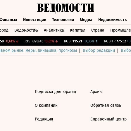
Финансы
Инвестиции
Технологии
Медиа
Недвижимость
ород
Ведомости&
Аналитика
Капитал
Страна
Промышле
а
Финансы
Инвестиции
Технологии
Медиа
Недвижимос
8
-0,61%
↓
RTSI
890,45
-0,61%
↓
RGBI
115,21
+0,06%
↑
RGBITR
775,52
+0,
ивном рынке: меры, динамика, прогнозы
Выбор редакции
Выбо
Подписка для юр.лиц
Архив
О компании
Обратная связь
Редакция
Справочный центр