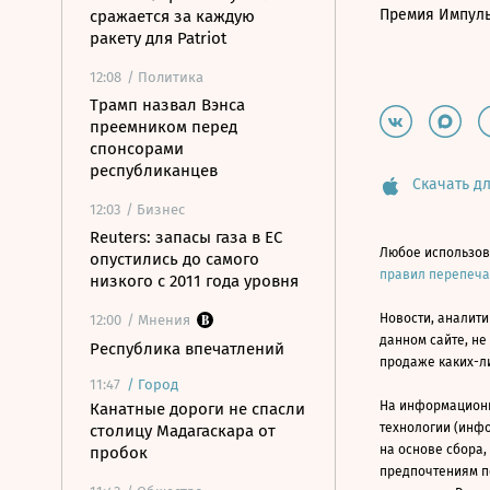
Премия Импул
сражается за каждую
ракету для Patriot
12:08
/ Политика
Трамп назвал Вэнса
преемником перед
спонсорами
республиканцев
Скачать дл
12:03
/ Бизнес
Reuters: запасы газа в ЕС
Любое использов
опустились до самого
правил перепеч
низкого с 2011 года уровня
Новости, аналити
12:00
/ Мнения
данном сайте, не
Республика впечатлений
продаже каких-л
11:47
/
Город
На информацион
Канатные дороги не спасли
технологии (инф
столицу Мадагаскара от
на основе сбора,
пробок
предпочтениям п