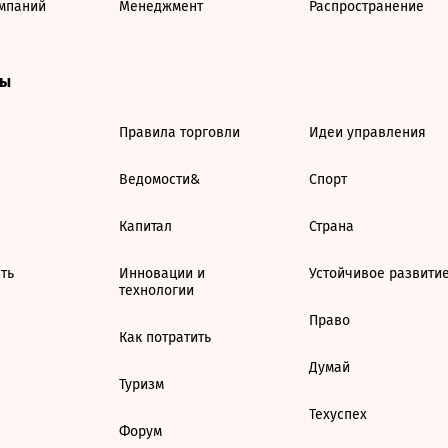
мпаний
Менеджмент
Распространение
ты
Правила торговли
Идеи управления
Ведомости&
Спорт
Капитал
Страна
ть
Инновации и
Устойчивое развити
технологии
Право
Как потратить
Думай
Туризм
Техуспех
Форум