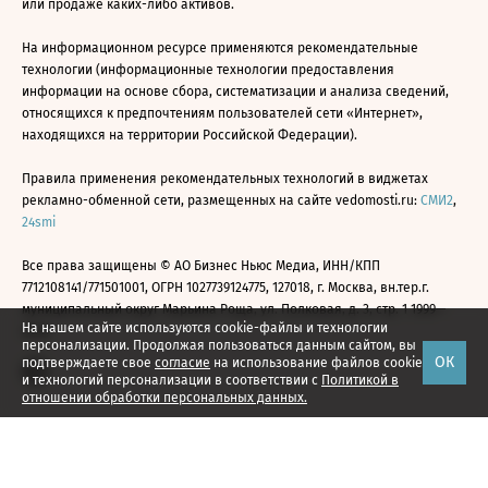
или продаже каких-либо активов.
На информационном ресурсе применяются рекомендательные
технологии (информационные технологии предоставления
информации на основе сбора, систематизации и анализа сведений,
относящихся к предпочтениям пользователей сети «Интернет»,
находящихся на территории Российской Федерации).
Правила применения рекомендательных технологий в виджетах
рекламно-обменной сети, размещенных на сайте vedomosti.ru:
СМИ2
,
24smi
Все права защищены © АО Бизнес Ньюс Медиа, ИНН/КПП
7712108141/771501001, ОГРН 1027739124775, 127018, г. Москва, вн.тер.г.
муниципальный округ Марьина Роща, ул. Полковая, д. 3, стр. 1 1999—
На нашем сайте используются cookie-файлы и технологии
2026
персонализации. Продолжая пользоваться данным сайтом, вы
ОК
подтверждаете свое
согласие
на использование файлов cookie
и технологий персонализации в соответствии с
Политикой в
отношении обработки персональных данных.