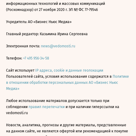
информационных технологий и массовых коммуникаций
(Роскомнадзор) от 27 ноября 2020 г. ЭЛ № ФС 77-79546
Учредитель: АО «Бизнес Ньюс Медиа»
Главный редактор: Казьмина Ирина Сергеевна
Электронная почта:
news@vedomosti.ru
Телефон:
+7 495 956-34-58
Сайт использует
IP адреса, cookie и данные геолокации
Пользователей сайта, условия использования содержатся в
Политике
в отношении обработки персональных данных АО «Бизнес Ньюс
Медиа»
Любое использование материалов допускается только при
соблюдении
правил перепечатки
и при наличии гиперссылки на
vedomosti.ru
Новости, аналитика, прогнозы и другие материалы, представленные
на данном сайте, не являются офертой или рекомендацией к покупке