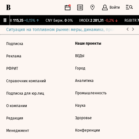
Войти
RGBI
115,35
+0,15%
↑
CNY Бирж.
0
0%
IMOEX
2 281,31
-0,2%
↓
RGBITR
7
Ситуация на топливном рынке: меры, динамика, прогнозы
Выб
Наши проекты
Подписка
ВЕДЫ
Реклама
Город
РФРИТ
Аналитика
Справочник компаний
Промышленность
Подписка для юр.лиц
Наука
О компании
Здоровье
Редакция
Конференции
Менеджмент