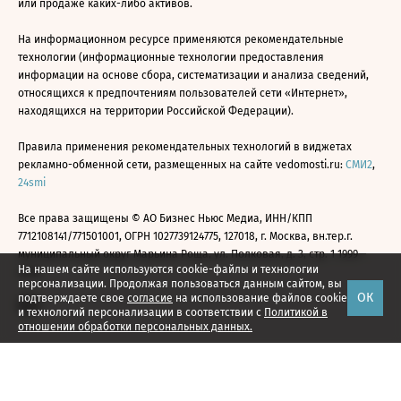
или продаже каких-либо активов.
На информационном ресурсе применяются рекомендательные
технологии (информационные технологии предоставления
информации на основе сбора, систематизации и анализа сведений,
относящихся к предпочтениям пользователей сети «Интернет»,
находящихся на территории Российской Федерации).
Правила применения рекомендательных технологий в виджетах
рекламно-обменной сети, размещенных на сайте vedomosti.ru:
СМИ2
,
24smi
Все права защищены © АО Бизнес Ньюс Медиа, ИНН/КПП
7712108141/771501001, ОГРН 1027739124775, 127018, г. Москва, вн.тер.г.
муниципальный округ Марьина Роща, ул. Полковая, д. 3, стр. 1 1999—
На нашем сайте используются cookie-файлы и технологии
2026
персонализации. Продолжая пользоваться данным сайтом, вы
ОК
подтверждаете свое
согласие
на использование файлов cookie
и технологий персонализации в соответствии с
Политикой в
отношении обработки персональных данных.