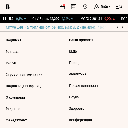
Войти
BI
115,3
+0,1%
↑
CNY Бирж.
12,239
+1,31%
↑
IMOEX
2 281,31
-0,2%
↓
RGBI
Ситуация на топливном рынке: меры, динамика, прогнозы
Выб
Наши проекты
Подписка
ВЕДЫ
Реклама
Город
РФРИТ
Аналитика
Справочник компаний
Промышленность
Подписка для юр.лиц
Наука
О компании
Здоровье
Редакция
Конференции
Менеджмент