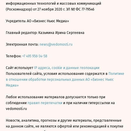
информационных технологий и массовых коммуникаций
(Роскомнадзор) от 27 ноября 2020 г. ЭЛ № ФС 77-79546
Учредитель: АО «Бизнес Ньюс Медиа»
Главный редактор: Казьмина Ирина Сергеевна
Электронная почта:
news@vedomosti.ru
Телефон:
+7 495 956-34-58
Сайт использует
IP адреса, cookie и данные геолокации
Пользователей сайта, условия использования содержатся в
Политике
в отношении обработки персональных данных АО «Бизнес Ньюс
Медиа»
Любое использование материалов допускается только при
соблюдении
правил перепечатки
и при наличии гиперссылки на
vedomosti.ru
Новости, аналитика, прогнозы и другие материалы, представленные
на данном сайте, не являются офертой или рекомендацией к покупке