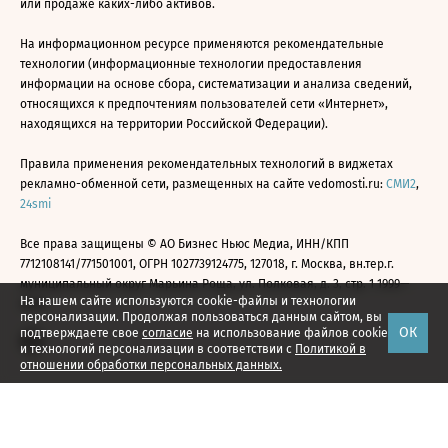
или продаже каких-либо активов.
На информационном ресурсе применяются рекомендательные
технологии (информационные технологии предоставления
информации на основе сбора, систематизации и анализа сведений,
относящихся к предпочтениям пользователей сети «Интернет»,
находящихся на территории Российской Федерации).
Правила применения рекомендательных технологий в виджетах
рекламно-обменной сети, размещенных на сайте vedomosti.ru:
СМИ2
,
24smi
Все права защищены © АО Бизнес Ньюс Медиа, ИНН/КПП
7712108141/771501001, ОГРН 1027739124775, 127018, г. Москва, вн.тер.г.
муниципальный округ Марьина Роща, ул. Полковая, д. 3, стр. 1 1999—
На нашем сайте используются cookie-файлы и технологии
2026
персонализации. Продолжая пользоваться данным сайтом, вы
ОК
подтверждаете свое
согласие
на использование файлов cookie
и технологий персонализации в соответствии с
Политикой в
отношении обработки персональных данных.