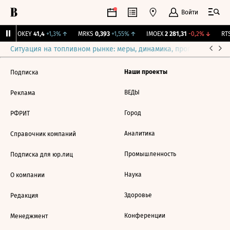
Войти
↑
OKEY
41,4
+1,3%
↑
MRKS
0,393
+1,55%
↑
IMOEX
2 281,31
-0,2%
↓
RTS
Ситуация на топливном рынке: меры, динамика, прогнозы
Выб
Наши проекты
Подписка
ВЕДЫ
Реклама
Город
РФРИТ
Аналитика
Справочник компаний
Промышленность
Подписка для юр.лиц
Наука
О компании
Здоровье
Редакция
Конференции
Менеджмент