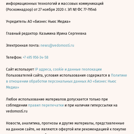
информационных технологий и массовых коммуникаций
(Роскомнадзор) от 27 ноября 2020 г. ЭЛ № ФС 77-79546
Учредитель: АО «Бизнес Ньюс Медиа»
Главный редактор: Казьмина Ирина Сергеевна
Электронная почта:
news@vedomosti.ru
Телефон:
+7 495 956-34-58
Сайт использует
IP адреса, cookie и данные геолокации
Пользователей сайта, условия использования содержатся в
Политике
в отношении обработки персональных данных АО «Бизнес Ньюс
Медиа»
Любое использование материалов допускается только при
соблюдении
правил перепечатки
и при наличии гиперссылки на
vedomosti.ru
Новости, аналитика, прогнозы и другие материалы, представленные
на данном сайте, не являются офертой или рекомендацией к покупке