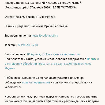
информационных технологий и массовых коммуникаций
(Роскомнадзор) от 27 ноября 2020 г. ЭЛ № ФС 77-79546
Учредитель: АО «Бизнес Ньюс Медиа»
Главный редактор: Казьмина Ирина Сергеевна
Электронная почта:
news@vedomosti.ru
Телефон:
+7 495 956-34-58
Сайт использует
IP адреса, cookie и данные геолокации
Пользователей сайта, условия использования содержатся в
Политике
в отношении обработки персональных данных АО «Бизнес Ньюс
Медиа»
Любое использование материалов допускается только при
соблюдении
правил перепечатки
и при наличии гиперссылки на
vedomosti.ru
Новости, аналитика, прогнозы и другие материалы, представленные
на данном сайте, не являются офертой или рекомендацией к покупке