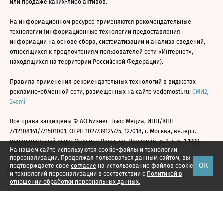
или продаже каких-либо активов.
На информационном ресурсе применяются рекомендательные
технологии (информационные технологии предоставления
информации на основе сбора, систематизации и анализа сведений,
относящихся к предпочтениям пользователей сети «Интернет»,
находящихся на территории Российской Федерации).
Правила применения рекомендательных технологий в виджетах
рекламно-обменной сети, размещенных на сайте vedomosti.ru:
СМИ2
,
24smi
Все права защищены © АО Бизнес Ньюс Медиа, ИНН/КПП
7712108141/771501001, ОГРН 1027739124775, 127018, г. Москва, вн.тер.г.
муниципальный округ Марьина Роща, ул. Полковая, д. 3, стр. 1 1999—
На нашем сайте используются cookie-файлы и технологии
2026
персонализации. Продолжая пользоваться данным сайтом, вы
ОК
подтверждаете свое
согласие
на использование файлов cookie
и технологий персонализации в соответствии с
Политикой в
отношении обработки персональных данных.