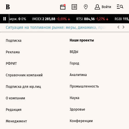
Войти
CNY Бирж.
0
0%
IMOEX
2 285,88
-0,69%
↓
RTSI
884,56
-1,27%
↓
RGBI
115,
Ситуация на топливном рынке: меры, динамика, прогнозы
Выб
Наши проекты
Подписка
ВЕДЫ
Реклама
Город
РФРИТ
Аналитика
Справочник компаний
Промышленность
Подписка для юр.лиц
Наука
О компании
Здоровье
Редакция
Конференции
Менеджмент