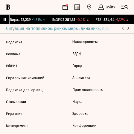
Войти
CNY Бирж.
12,239
+1,31%
↑
IMOEX
2 281,31
-0,2%
↓
RTSI
874,64
-1,12%
↓
Ситуация на топливном рынке: меры, динамика, прогнозы
Выб
Наши проекты
Подписка
ВЕДЫ
Реклама
Город
РФРИТ
Аналитика
Справочник компаний
Промышленность
Подписка для юр.лиц
Наука
О компании
Здоровье
Редакция
Конференции
Менеджмент