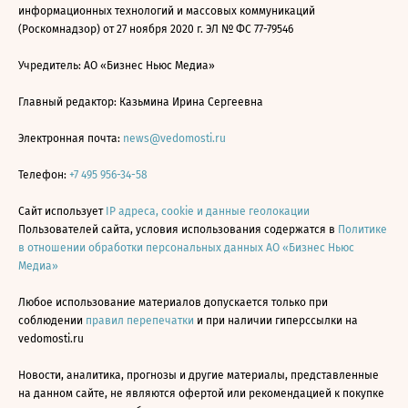
информационных технологий и массовых коммуникаций
(Роскомнадзор) от 27 ноября 2020 г. ЭЛ № ФС 77-79546
Учредитель: АО «Бизнес Ньюс Медиа»
Главный редактор: Казьмина Ирина Сергеевна
Электронная почта:
news@vedomosti.ru
Телефон:
+7 495 956-34-58
Сайт использует
IP адреса, cookie и данные геолокации
Пользователей сайта, условия использования содержатся в
Политике
в отношении обработки персональных данных АО «Бизнес Ньюс
Медиа»
Любое использование материалов допускается только при
соблюдении
правил перепечатки
и при наличии гиперссылки на
vedomosti.ru
Новости, аналитика, прогнозы и другие материалы, представленные
на данном сайте, не являются офертой или рекомендацией к покупке