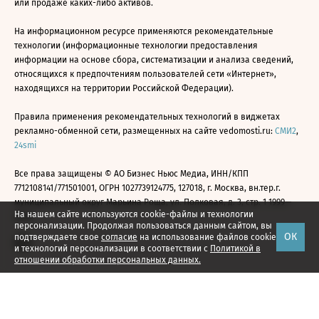
или продаже каких-либо активов.
На информационном ресурсе применяются рекомендательные
технологии (информационные технологии предоставления
информации на основе сбора, систематизации и анализа сведений,
относящихся к предпочтениям пользователей сети «Интернет»,
находящихся на территории Российской Федерации).
Правила применения рекомендательных технологий в виджетах
рекламно-обменной сети, размещенных на сайте vedomosti.ru:
СМИ2
,
24smi
Все права защищены © АО Бизнес Ньюс Медиа, ИНН/КПП
7712108141/771501001, ОГРН 1027739124775, 127018, г. Москва, вн.тер.г.
муниципальный округ Марьина Роща, ул. Полковая, д. 3, стр. 1 1999—
На нашем сайте используются cookie-файлы и технологии
2026
персонализации. Продолжая пользоваться данным сайтом, вы
ОК
подтверждаете свое
согласие
на использование файлов cookie
и технологий персонализации в соответствии с
Политикой в
отношении обработки персональных данных.