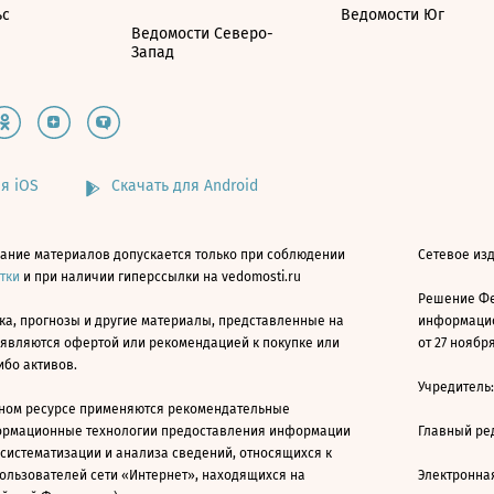
ьс
Ведомости Юг
Ведомости Северо-
Запад
я iOS
Скачать для Android
ание материалов допускается только при соблюдении
Сетевое изд
атки
и при наличии гиперссылки на vedomosti.ru
Решение Фе
ка, прогнозы и другие материалы, представленные на
информацио
 являются офертой или рекомендацией к покупке или
от 27 ноября
ибо активов.
Учредитель
ном ресурсе применяются рекомендательные
ормационные технологии предоставления информации
Главный ре
 систематизации и анализа сведений, относящихся к
ользователей сети «Интернет», находящихся на
Электронна