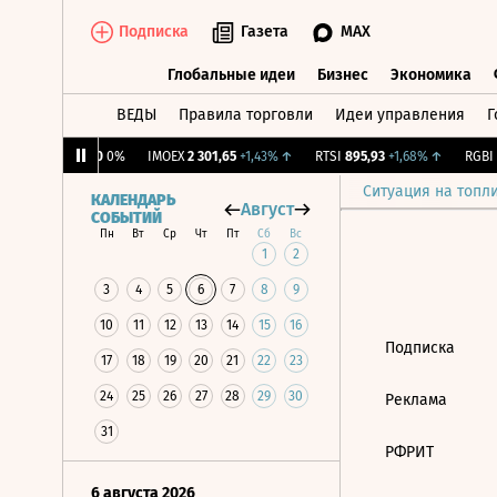
Подписка
Газета
MAX
Глобальные идеи
Бизнес
Экономика
ВЕДЫ
Правила торговли
Идеи управления
Г
Глобальные идеи
Бизнес
Экономик
CNY Бирж.
0
0%
IMOEX
2 301,65
+1,43%
↑
RTSI
895,93
+1,68%
↑
RGBI
1
Ситуация на топл
КАЛЕНДАРЬ
Август
СОБЫТИЙ
Пн
Вт
Ср
Чт
Пт
Сб
Вс
1
2
3
4
5
6
7
8
9
10
11
12
13
14
15
16
Подписка
17
18
19
20
21
22
23
24
25
26
27
28
29
30
Реклама
31
РФРИТ
6 августа 2026