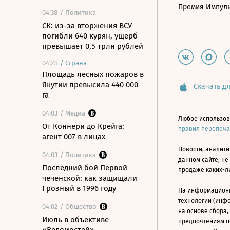
Премия Импул
04:38
/ Политика
СК: из-за вторжения ВСУ
погибли 640 курян, ущерб
превышает 0,5 трлн рублей
04:23
/
Страна
Площадь лесных пожаров в
Якутии превысила 440 000
Скачать дл
га
04:03
/ Медиа
Любое использов
От Коннери до Крейга:
правил перепеч
агент 007 в лицах
Новости, аналити
04:03
/ Политика
данном сайте, не
Последний бой Первой
продаже каких-л
чеченской: как защищали
Грозный в 1996 году
На информацион
технологии (инф
04:02
/ Общество
на основе сбора,
Июль в объективе
предпочтениям п