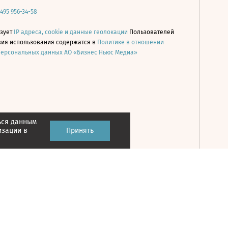
 495 956-34-58
ьзует
IP адреса, cookie и данные геолокации
Пользователей
овия использования содержатся в
Политике в отношении
персональных данных АО «Бизнес Ньюс Медиа»
ься данным
Принять
изации в