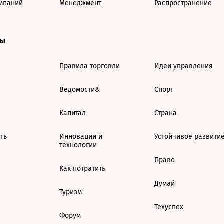
мпаний
Менеджмент
Распространение
ты
Правила торговли
Идеи управления
Ведомости&
Спорт
Капитал
Страна
ть
Инновации и
Устойчивое развити
технологии
Право
Как потратить
Думай
Туризм
Техуспех
Форум