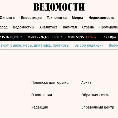
Финансы
Инвестиции
Технологии
Медиа
Недвижимость
ород
Ведомости&
Аналитика
Капитал
Страна
Промышле
а
Финансы
Инвестиции
Технологии
Медиа
Недвижимос
15,36
+0,19%
↑
RGBITR
776,48
+0,22%
↑
MVID
50,95
-1,16%
↓
CNY Бирж.
0
ивном рынке: меры, динамика, прогнозы
Выбор редакции
Выбо
Подписка для юр.лиц
Архив
О компании
Обратная связь
Редакция
Справочный центр