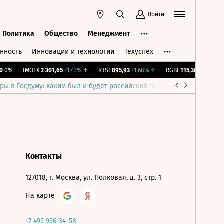
Войти
Политика
Общество
Менеджмент
нность
Инновации и технологии
Техуспех
ть
Политика
Общество
Менеджмент
0%
IMOEX
2 301,65
+1,43%
↑
RTSI
895,93
+1,68%
↑
RGBI
115,36
+0,19%
↑
ры в Госдуму: каким был и будет российский парламент
Война н
Контакты
127018, г. Москва, ул. Полковая, д. 3, стр. 1
На карте
+7 495 956-34-58