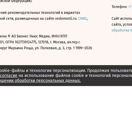
ийской Федерации).
Телефон:
+7
ния рекомендательных технологий в виджетах
й сети, размещенных на сайте vedomosti.ru:
СМИ2
,
Сайт испол
сайта, усл
обработки 
ены © АО Бизнес Ньюс Медиа, ИНН/КПП
01, ОГРН 1027739124775, 127018, г. Москва, вн.тер.г.
уг Марьина Роща, ул. Полковая, д. 3, стр. 1 1999—2026
ookie-файлы и технологии персонализации. Продолжая пользоват
согласие
на использование файлов cookie и технологий персонал
ошении обработки персональных данных.