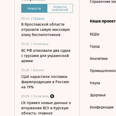
Справочник ко
Новости
Новости
компаний
05:45
/
Страна
Наши проек
В Ярославской области
отразили самую массовую
ВЕДЫ
атаку беспилотников
05:29
/ Политика
Город
ВС РФ атаковали два судна
с грузами для украинской
Аналитика
армии
05:28
/ Бизнес
Промышленнос
США нарастили поставки
фармпродукции в Россию
Наука
на 19%
Здоровье
05:09
/ Политика
СК привел новые данные о
Конференции
вторжении ВСУ в Курскую
область: главное