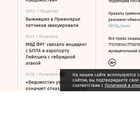
«Ведомостей»
территории Росс
03:53
/ Общество
Правила примене
Выживших в Приангарье
рекламно-обменно
летчиков эвакуировали
INFOX
,
24smi
03:41
/ Политика
Все права защищ
МВД ФРГ связало инцидент
7712108141/7715010
с БПЛА в аэропорту
муниципальный окр
Лейпцига с гибридной
атакой
03:32
/ Политика
На нашем сайте используются c
сайтом, вы подтверждаете свое
«Ведомости» узнали, что
соответствии с
Политикой в отн
означает отказ кандидатов
в Петербурге от соцсетей
03:21
/ Политика
Собянин сообщил об
уничтожении шести
летевших на Москву БПЛА
00:09
/
Как потратить