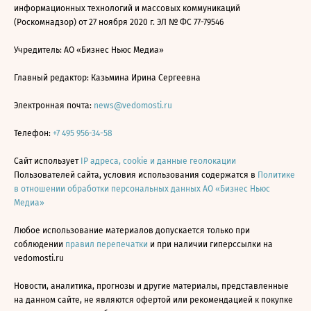
информационных технологий и массовых коммуникаций
(Роскомнадзор) от 27 ноября 2020 г. ЭЛ № ФС 77-79546
Учредитель: АО «Бизнес Ньюс Медиа»
Главный редактор: Казьмина Ирина Сергеевна
Электронная почта:
news@vedomosti.ru
Телефон:
+7 495 956-34-58
Сайт использует
IP адреса, cookie и данные геолокации
Пользователей сайта, условия использования содержатся в
Политике
в отношении обработки персональных данных АО «Бизнес Ньюс
Медиа»
Любое использование материалов допускается только при
соблюдении
правил перепечатки
и при наличии гиперссылки на
vedomosti.ru
Новости, аналитика, прогнозы и другие материалы, представленные
на данном сайте, не являются офертой или рекомендацией к покупке