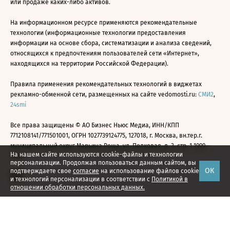
или продаже каких-либо активов.
На информационном ресурсе применяются рекомендательные
технологии (информационные технологии предоставления
информации на основе сбора, систематизации и анализа сведений,
относящихся к предпочтениям пользователей сети «Интернет»,
находящихся на территории Российской Федерации).
Правила применения рекомендательных технологий в виджетах
рекламно-обменной сети, размещенных на сайте vedomosti.ru:
СМИ2
,
24smi
Все права защищены © АО Бизнес Ньюс Медиа, ИНН/КПП
7712108141/771501001, ОГРН 1027739124775, 127018, г. Москва, вн.тер.г.
муниципальный округ Марьина Роща, ул. Полковая, д. 3, стр. 1 1999—
На нашем сайте используются cookie-файлы и технологии
2026
персонализации. Продолжая пользоваться данным сайтом, вы
ОК
подтверждаете свое
согласие
на использование файлов cookie
и технологий персонализации в соответствии с
Политикой в
отношении обработки персональных данных.