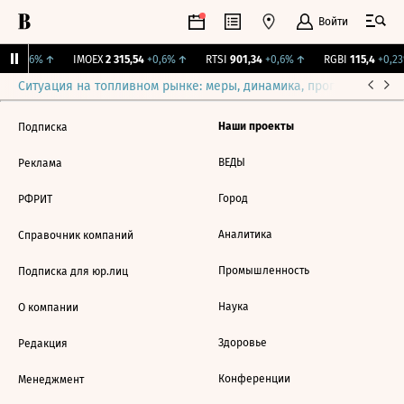
Войти
7
+0,56%
↑
IMOEX
2 315,54
+0,6%
↑
RTSI
901,34
+0,6%
↑
RGBI
115,4
+0,23
Ситуация на топливном рынке: меры, динамика, прогнозы
Выб
Наши проекты
Подписка
ВЕДЫ
Реклама
Город
РФРИТ
Аналитика
Справочник компаний
Промышленность
Подписка для юр.лиц
Наука
О компании
Здоровье
Редакция
Конференции
Менеджмент