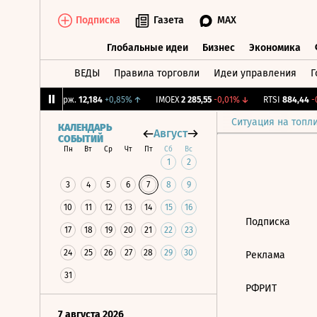
Подписка
Газета
MAX
Глобальные идеи
Бизнес
Экономика
ВЕДЫ
Правила торговли
Идеи управления
Г
Глобальные идеи
Бизнес
Экономик
5%
↓
CNY Бирж.
12,184
+0,85%
↑
IMOEX
2 285,55
-0,01%
↓
RTSI
884,44
-0
Ситуация на топл
КАЛЕНДАРЬ
Август
СОБЫТИЙ
Пн
Вт
Ср
Чт
Пт
Сб
Вс
1
2
3
4
5
6
7
8
9
10
11
12
13
14
15
16
Подписка
17
18
19
20
21
22
23
24
25
26
27
28
29
30
Реклама
31
РФРИТ
7 августа 2026