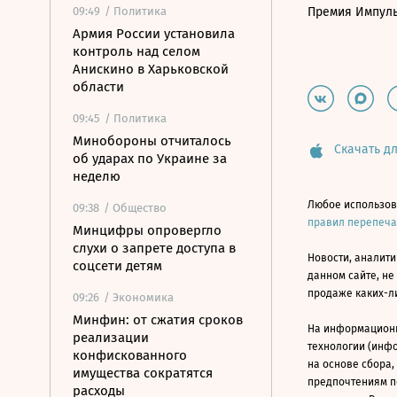
09:49
/ Политика
Премия Импул
Армия России установила
контроль над селом
Анискино в Харьковской
области
09:45
/ Политика
Минобороны отчиталось
Скачать дл
об ударах по Украине за
неделю
Любое использов
09:38
/ Общество
правил перепеч
Минцифры опровергло
слухи о запрете доступа в
Новости, аналити
соцсети детям
данном сайте, не
продаже каких-л
09:26
/ Экономика
Минфин: от сжатия сроков
На информацион
реализации
технологии (инф
конфискованного
на основе сбора,
имущества сократятся
предпочтениям п
расходы