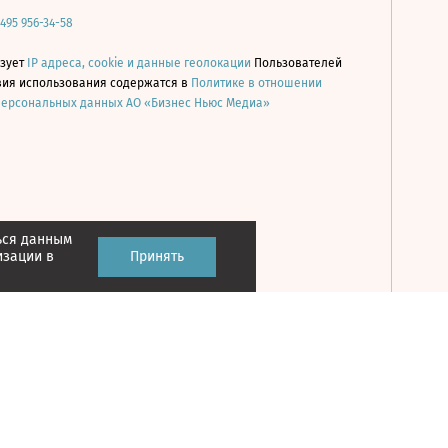
 495 956-34-58
ьзует
IP адреса, cookie и данные геолокации
Пользователей
овия использования содержатся в
Политике в отношении
персональных данных АО «Бизнес Ньюс Медиа»
ься данным
Принять
изации в