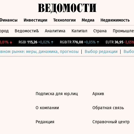
Финансы
Инвестиции
Технологии
Медиа
Недвижимость
ород
Ведомости&
Аналитика
Капитал
Страна
Промышле
а
Финансы
Инвестиции
Технологии
Медиа
Недвижимос
,01%
↓
RGBI
115,26
+0,02%
↑
RGBITR
776,08
+0,05%
↑
EUTR
36,95
-3,65%
ивном рынке: меры, динамика, прогнозы
Выбор редакции
Выбо
Подписка для юр.лиц
Архив
О компании
Обратная связь
Редакция
Справочный центр