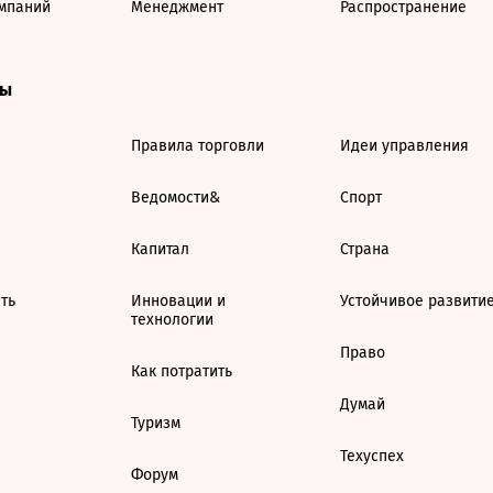
мпаний
Менеджмент
Распространение
ты
Правила торговли
Идеи управления
Ведомости&
Спорт
Капитал
Страна
ть
Инновации и
Устойчивое развити
технологии
Право
Как потратить
Думай
Туризм
Техуспех
Форум