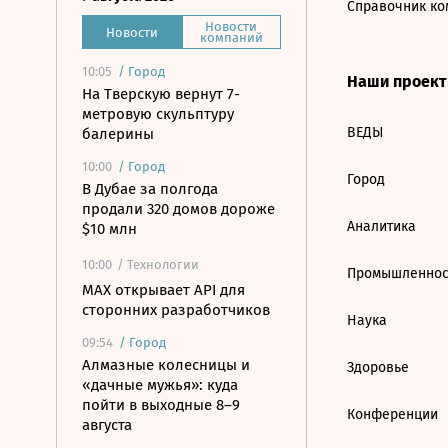
Справочник ко
Новости
Новости
компаний
10:05
/
Город
Наши проек
На Тверскую вернут 7-
метровую скульптуру
ВЕДЫ
балерины
10:00
/
Город
Город
В Дубае за полгода
продали 320 домов дороже
Аналитика
$10 млн
10:00
/ Технологии
Промышленнос
MAX открывает API для
сторонних разработчиков
Наука
09:54
/
Город
Алмазные колесницы и
Здоровье
«дачные мужья»: куда
пойти в выходные 8–9
Конференции
августа