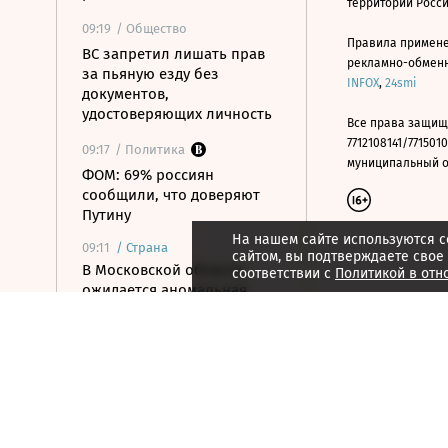
территории Росс
09:19
/ Общество
Правила примене
ВС запретил лишать прав
рекламно-обменно
за пьяную езду без
INFOX
,
24smi
документов,
удостоверяющих личность
Все права защищ
7712108141/7715010
09:17
/ Политика
муниципальный окр
ФОМ: 69% россиян
сообщили, что доверяют
Путину
На нашем сайте используются c
09:11
/
Страна
сайтом, вы подтверждаете свое
В Московской области
соответствии с
Политикой в отн
ожидается аномальная
жара до +35 градусов
09:04
/ Инвестиции
Рынок акций пытается
закрепиться выше уровня
2300 по индексу Мосбиржи
09:00
/
Город