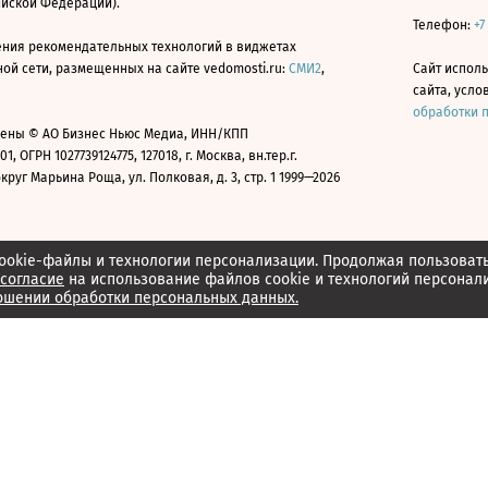
ийской Федерации).
Телефон:
+7
ния рекомендательных технологий в виджетах
й сети, размещенных на сайте vedomosti.ru:
СМИ2
,
Сайт испол
сайта, усл
обработки 
ены © АО Бизнес Ньюс Медиа, ИНН/КПП
01, ОГРН 1027739124775, 127018, г. Москва, вн.тер.г.
уг Марьина Роща, ул. Полковая, д. 3, стр. 1 1999—2026
ookie-файлы и технологии персонализации. Продолжая пользоват
согласие
на использование файлов cookie и технологий персонал
ошении обработки персональных данных.