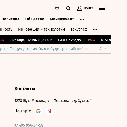
Войти
Политика
Общество
Менеджмент
нность
Инновации и технологии
Техуспех
ть
Политика
Общество
Менеджмент
↓
CNY Бирж.
12,184
+0,85%
↑
IMOEX
2 285,55
-0,01%
↓
RTSI
884,44
-0,01
ры в Госдуму: каким был и будет российский парламент
Война н
Контакты
127018, г. Москва, ул. Полковая, д. 3, стр. 1
На карте
+7 495 956-34-58