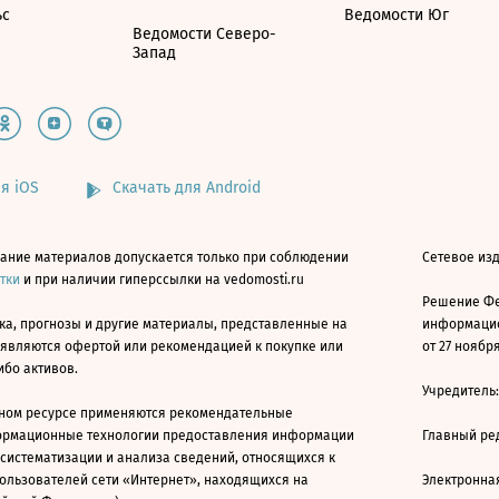
ьс
Ведомости Юг
Ведомости Северо-
Запад
я iOS
Скачать для Android
ание материалов допускается только при соблюдении
Сетевое изд
атки
и при наличии гиперссылки на vedomosti.ru
Решение Фе
ка, прогнозы и другие материалы, представленные на
информацио
 являются офертой или рекомендацией к покупке или
от 27 ноября
ибо активов.
Учредитель
ном ресурсе применяются рекомендательные
ормационные технологии предоставления информации
Главный ре
 систематизации и анализа сведений, относящихся к
ользователей сети «Интернет», находящихся на
Электронна