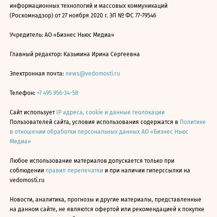
информационных технологий и массовых коммуникаций
(Роскомнадзор) от 27 ноября 2020 г. ЭЛ № ФС 77-79546
Учредитель: АО «Бизнес Ньюс Медиа»
Главный редактор: Казьмина Ирина Сергеевна
Электронная почта:
news@vedomosti.ru
Телефон:
+7 495 956-34-58
Сайт использует
IP адреса, cookie и данные геолокации
Пользователей сайта, условия использования содержатся в
Политике
в отношении обработки персональных данных АО «Бизнес Ньюс
Медиа»
Любое использование материалов допускается только при
соблюдении
правил перепечатки
и при наличии гиперссылки на
vedomosti.ru
Новости, аналитика, прогнозы и другие материалы, представленные
на данном сайте, не являются офертой или рекомендацией к покупке