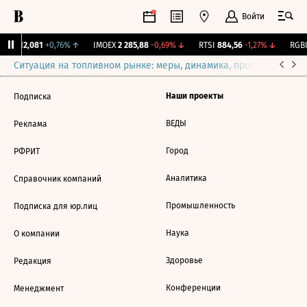
Войти
ирж.
12,081
+0,76%
↑
IMOEX
2 285,88
-0,69%
↓
RTSI
884,56
-1,27%
↓
RGBI
Ситуация на топливном рынке: меры, динамика, прогнозы
Выб
Наши проекты
Подписка
ВЕДЫ
Реклама
Город
РФРИТ
Аналитика
Справочник компаний
Промышленность
Подписка для юр.лиц
Наука
О компании
Здоровье
Редакция
Конференции
Менеджмент