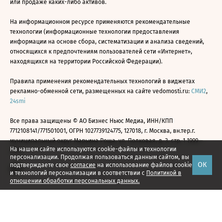
или продаже каких-либо активов.
На информационном ресурсе применяются рекомендательные
технологии (информационные технологии предоставления
информации на основе сбора, систематизации и анализа сведений,
относящихся к предпочтениям пользователей сети «Интернет»,
находящихся на территории Российской Федерации).
Правила применения рекомендательных технологий в виджетах
рекламно-обменной сети, размещенных на сайте vedomosti.ru:
СМИ2
,
24smi
Все права защищены © АО Бизнес Ньюс Медиа, ИНН/КПП
7712108141/771501001, ОГРН 1027739124775, 127018, г. Москва, вн.тер.г.
муниципальный округ Марьина Роща, ул. Полковая, д. 3, стр. 1 1999—
На нашем сайте используются cookie-файлы и технологии
2026
персонализации. Продолжая пользоваться данным сайтом, вы
ОК
подтверждаете свое
согласие
на использование файлов cookie
и технологий персонализации в соответствии с
Политикой в
отношении обработки персональных данных.