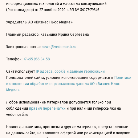
информационных технологий и массовых коммуникаций
(Роскомнадзор) от 27 ноября 2020 г. ЭЛ № ФС 77-79546
Учредитель: АО «Бизнес Ньюс Медиа»
Главный редактор: Казьмина Ирина Сергеевна
Электронная почта:
news@vedomosti.ru
Телефон:
+7 495 956-34-58
Сайт использует
IP адреса, cookie и данные геолокации
Пользователей сайта, условия использования содержатся в
Политике
в отношении обработки персональных данных АО «Бизнес Ньюс
Медиа»
Любое использование материалов допускается только при
соблюдении
правил перепечатки
и при наличии гиперссылки на
vedomosti.ru
Новости, аналитика, прогнозы и другие материалы, представленные
на данном сайте, не являются офертой или рекомендацией к покупке