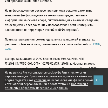
или продаже каких-либо активов.
На информационном ресурсе применяются рекомендательные
технологии (информационные технологии предоставления
информации на основе сбора, систематизации и анализа сведений,
относящихся к предпочтениям пользователей сети «Интернет»,
находящихся на территории Российской Федерации).
Правила применения рекомендательных технологий в виджетах
рекламно-обменной сети, размещенных на сайте vedomosti.ru:
СМИ2
,
24smi
Все права защищены © АО Бизнес Ньюс Медиа, ИНН/КПП
7712108141/771501001, ОГРН 1027739124775, 127018, г. Москва, вн.тер.г.
муниципальный округ Марьина Роща, ул. Полковая, д. 3, стр. 1 1999—
На нашем сайте используются cookie-файлы и технологии
2026
персонализации. Продолжая пользоваться данным сайтом, вы
ОК
подтверждаете свое
согласие
на использование файлов cookie
и технологий персонализации в соответствии с
Политикой в
отношении обработки персональных данных.