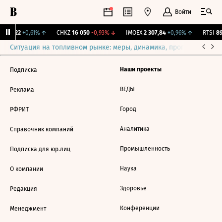
Войти
S
1 322
+0,61%
↑
CHKZ
16 050
-0,93%
↓
IMOEX
2 307,84
+0,96%
↑
RTSI
89
Ситуация на топливном рынке: меры, динамика, прогнозы
Выб
Наши проекты
Подписка
ВЕДЫ
Реклама
Город
РФРИТ
Аналитика
Справочник компаний
Промышленность
Подписка для юр.лиц
Наука
О компании
Здоровье
Редакция
Конференции
Менеджмент