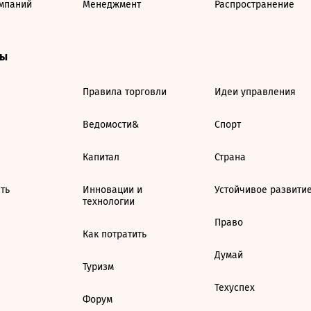
мпаний
Менеджмент
Распространение
ты
Правила торговли
Идеи управления
Ведомости&
Спорт
Капитал
Страна
ть
Инновации и
Устойчивое развити
технологии
Право
Как потратить
Думай
Туризм
Техуспех
Форум