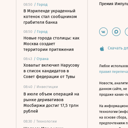
Премия Импул
08:50
/
Город
В Мэриленде украденный
котенок стал сообщником
грабителя банка
08:50
/
Город
Новые города столицы: как
Москва создает
Скачать дл
территории притяжения
08:43
/
Страна
Ховалыг включил Нарусову
Любое использов
в список кандидатов в
правил перепеч
Совет федерации от Тувы
Новости, аналити
08:40
/ Инвестиции
данном сайте, не
В июле объем операций на
продаже каких-л
рынке деривативов
Мосбиржи достиг 17,5 трлн
На информацион
рублей
технологии (инф
на основе сбора,
08:30
/ Технологии
предпочтениям п