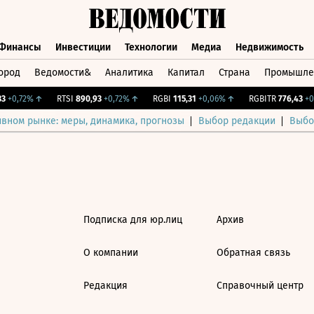
Финансы
Инвестиции
Технологии
Медиа
Недвижимость
ород
Ведомости&
Аналитика
Капитал
Страна
Промышле
а
Финансы
Инвестиции
Технологии
Медиа
Недвижимос
+0,72%
↑
RTSI
890,93
+0,72%
↑
RGBI
115,31
+0,06%
↑
RGBITR
776,43
+0,
ивном рынке: меры, динамика, прогнозы
Выбор редакции
Выбо
Подписка для юр.лиц
Архив
О компании
Обратная связь
Редакция
Справочный центр