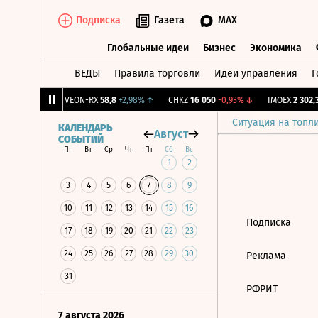
Подписка
Газета
MAX
Глобальные идеи
Бизнес
Экономика
ВЕДЫ
Правила торговли
Идеи управления
Г
Глобальные идеи
Бизнес
Экономик
74
+0,77%
↑
VEON-RX
58,8
+2,98%
↑
CHKZ
16 050
-0,93%
↓
IMOEX
2 302,33
Ситуация на топл
КАЛЕНДАРЬ
Август
СОБЫТИЙ
Пн
Вт
Ср
Чт
Пт
Сб
Вс
1
2
3
4
5
6
7
8
9
10
11
12
13
14
15
16
Подписка
17
18
19
20
21
22
23
24
25
26
27
28
29
30
Реклама
31
РФРИТ
7 августа 2026