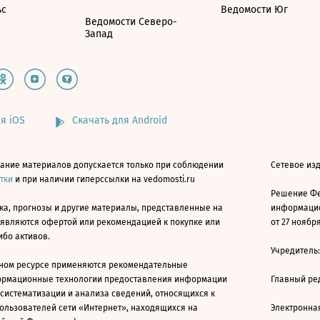
ьс
Ведомости Юг
Ведомости Северо-
Запад
я iOS
Скачать для Android
ание материалов допускается только при соблюдении
Сетевое изд
атки
и при наличии гиперссылки на vedomosti.ru
Решение Фе
ка, прогнозы и другие материалы, представленные на
информацио
 являются офертой или рекомендацией к покупке или
от 27 ноября
ибо активов.
Учредитель
ном ресурсе применяются рекомендательные
ормационные технологии предоставления информации
Главный ре
 систематизации и анализа сведений, относящихся к
ользователей сети «Интернет», находящихся на
Электронна