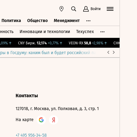
Войти
Политика
Общество
Менеджмент
нность
Инновации и технологии
Техуспех
ть
Политика
Общество
Менеджмент
09%
↑
CNY Бирж.
12,174
+0,77%
↑
VEON-RX
58,8
+2,98%
↑
CHKZ
16 050
-0
ры в Госдуму: каким был и будет российский парламент
Война н
Контакты
127018, г. Москва, ул. Полковая, д. 3, стр. 1
На карте
+7 495 956-34-58