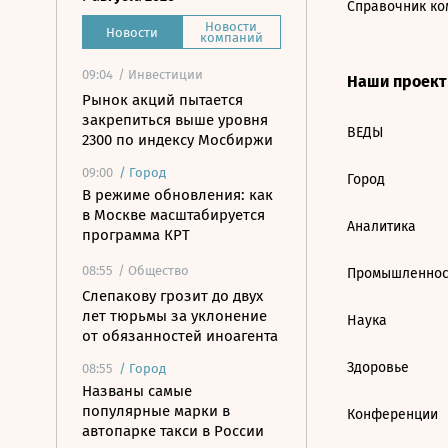
Справочник ко
Новости
Новости
компаний
09:04
/ Инвестиции
Наши проек
Рынок акций пытается
закрепиться выше уровня
ВЕДЫ
2300 по индексу Мосбиржи
09:00
/
Город
Город
В режиме обновления: как
в Москве масштабируется
Аналитика
программа КРТ
08:55
/ Общество
Промышленнос
Слепакову грозит до двух
лет тюрьмы за уклонение
Наука
от обязанностей иноагента
Здоровье
08:55
/
Город
Названы самые
популярные марки в
Конференции
автопарке такси в России