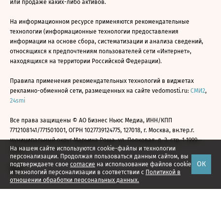
или продаже каких-либо активов.
На информационном ресурсе применяются рекомендательные
технологии (информационные технологии предоставления
информации на основе сбора, систематизации и анализа сведений,
относящихся к предпочтениям пользователей сети «Интернет»,
находящихся на территории Российской Федерации).
Правила применения рекомендательных технологий в виджетах
рекламно-обменной сети, размещенных на сайте vedomosti.ru:
СМИ2
,
24smi
Все права защищены © АО Бизнес Ньюс Медиа, ИНН/КПП
7712108141/771501001, ОГРН 1027739124775, 127018, г. Москва, вн.тер.г.
муниципальный округ Марьина Роща, ул. Полковая, д. 3, стр. 1 1999—
На нашем сайте используются cookie-файлы и технологии
2026
персонализации. Продолжая пользоваться данным сайтом, вы
ОК
подтверждаете свое
согласие
на использование файлов cookie
и технологий персонализации в соответствии с
Политикой в
отношении обработки персональных данных.