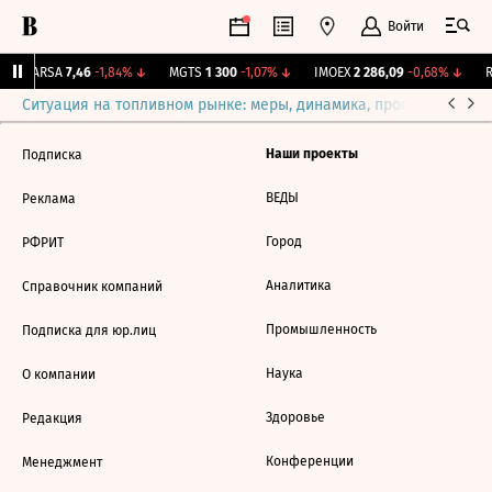
Войти
↑
ARSA
7,46
-1,84%
↓
MGTS
1 300
-1,07%
↓
IMOEX
2 286,09
-0,68%
↓
R
Ситуация на топливном рынке: меры, динамика, прогнозы
Выб
Наши проекты
Подписка
ВЕДЫ
Реклама
Город
РФРИТ
Аналитика
Справочник компаний
Промышленность
Подписка для юр.лиц
Наука
О компании
Здоровье
Редакция
Конференции
Менеджмент