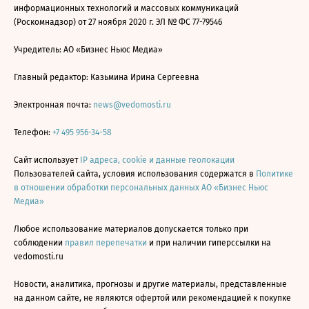
информационных технологий и массовых коммуникаций
(Роскомнадзор) от 27 ноября 2020 г. ЭЛ № ФС 77-79546
Учредитель: АО «Бизнес Ньюс Медиа»
Главный редактор: Казьмина Ирина Сергеевна
Электронная почта:
news@vedomosti.ru
Телефон:
+7 495 956-34-58
Сайт использует
IP адреса, cookie и данные геолокации
Пользователей сайта, условия использования содержатся в
Политике
в отношении обработки персональных данных АО «Бизнес Ньюс
Медиа»
Любое использование материалов допускается только при
соблюдении
правил перепечатки
и при наличии гиперссылки на
vedomosti.ru
Новости, аналитика, прогнозы и другие материалы, представленные
на данном сайте, не являются офертой или рекомендацией к покупке