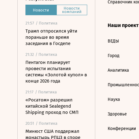
Справочник ко
Новости
Новости
компаний
21:57
/ Политика
Наши проек
Трамп отпросился уйти
пораньше во время
ВЕДЫ
заседания в Госдепе
21:32
/ Политика
Город
Пентагон планирует
провести испытания
Аналитика
системы «Золотой купол» в
конце 2026 года
Промышленнос
21:17
/ Политика
Наука
«Росатом» разрешил
китайской Sealegend
Shipping проход по СМП
Здоровье
20:51
/ Политика
Конференции
Минюст США поддержал
монастырь РПЦЗ в споре