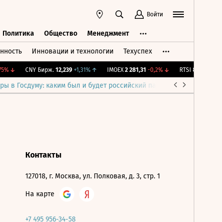
Войти
Политика
Общество
Менеджмент
нность
Инновации и технологии
Техуспех
ть
Политика
Общество
Менеджмент
5%
↓
CNY Бирж.
12,239
+1,31%
↑
IMOEX
2 281,31
-0,2%
↓
RTSI
874,64
-1,12
ры в Госдуму: каким был и будет российский парламент
Война н
Контакты
127018, г. Москва, ул. Полковая, д. 3, стр. 1
На карте
+7 495 956-34-58