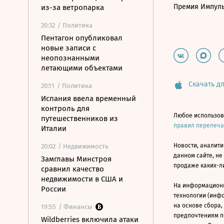
Премия Импул
из-за ветропарка
20:32
/ Политика
Пентагон опубликовал
новые записи с
неопознанными
летающими объектами
Скачать дл
20:11
/ Политика
Испания ввела временный
контроль для
Любое использов
путешественников из
правил перепеч
Италии
Новости, аналити
20:02
/ Недвижимость
данном сайте, не
Замглавы Минстроя
продаже каких-л
сравнил качество
недвижимости в США и
На информацион
России
технологии (инф
на основе сбора,
19:55
/ Финансы
предпочтениям п
Wildberries включила атаки