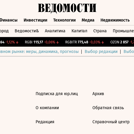
Финансы
Инвестиции
Технологии
Медиа
Недвижимость
ород
Ведомости&
Аналитика
Капитал
Страна
Промышле
а
Финансы
Инвестиции
Технологии
Медиа
Недвижимос
64
-1,12%
↓
RGBI
115,17
-0,06%
↓
RGBITR
775,48
-0,03%
↓
OZON
2 857
-1,7
ивном рынке: меры, динамика, прогнозы
Выбор редакции
Выбо
Подписка для юр.лиц
Архив
О компании
Обратная связь
Редакция
Справочный центр