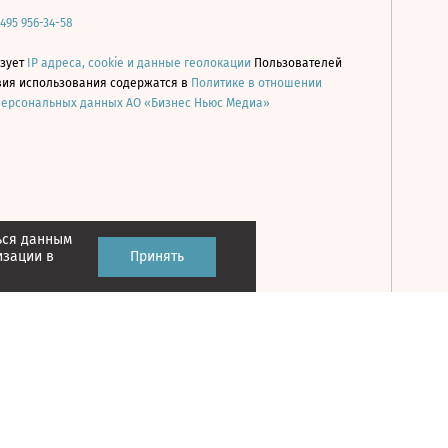
 495 956-34-58
ьзует
IP адреса, cookie и данные геолокации
Пользователей
овия использования содержатся в
Политике в отношении
персональных данных АО «Бизнес Ньюс Медиа»
ься данным
Принять
изации в