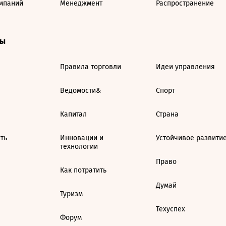
мпаний
Менеджмент
Распространение
ты
Правила торговли
Идеи управления
Ведомости&
Спорт
Капитал
Страна
ть
Инновации и
Устойчивое развити
технологии
Право
Как потратить
Думай
Туризм
Техуспех
Форум