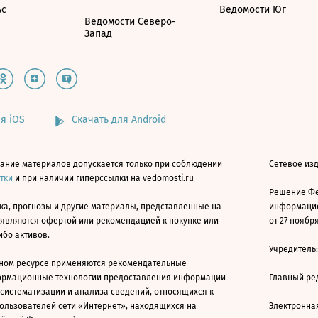
ьс
Ведомости Юг
Ведомости Северо-
Запад
я iOS
Скачать для Android
ание материалов допускается только при соблюдении
Сетевое изд
атки
и при наличии гиперссылки на vedomosti.ru
Решение Фе
ка, прогнозы и другие материалы, представленные на
информацио
 являются офертой или рекомендацией к покупке или
от 27 ноября
ибо активов.
Учредитель
ном ресурсе применяются рекомендательные
ормационные технологии предоставления информации
Главный ре
 систематизации и анализа сведений, относящихся к
ользователей сети «Интернет», находящихся на
Электронна