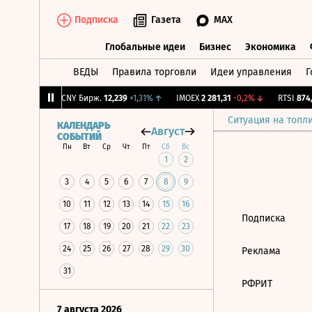
Подписка
Газета
MAX
Глобальные идеи
Бизнес
Экономика
ВЕДЫ
Правила торговли
Идеи управления
Г
Глобальные идеи
Бизнес
Экономик
57
-1,75%
↓
CNY Бирж.
12,239
+1,31%
↑
IMOEX
2 281,31
-0,2%
↓
RTSI
874,
Ситуация на топл
КАЛЕНДАРЬ
Август
СОБЫТИЙ
Пн
Вт
Ср
Чт
Пт
Сб
Вс
1
2
3
4
5
6
7
8
9
10
11
12
13
14
15
16
Подписка
17
18
19
20
21
22
23
24
25
26
27
28
29
30
Реклама
31
РФРИТ
7 августа 2026