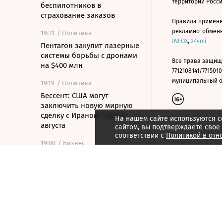
территории Росс
беспилотников в
страхование заказов
Правила примене
рекламно-обменно
19:31
/ Политика
INFOX
,
24smi
Пентагон закупит лазерные
системы борьбы с дронами
Все права защищ
на $400 млн
7712108141/7715010
муниципальный окр
19:19
/ Политика
Бессент: США могут
заключить новую мирную
сделку с Ираном 7 или 8
На нашем сайте используются c
августа
сайтом, вы подтверждаете свое
соответствии с
Политикой в отн
19:00
/ Бизнес
Аукцион по продаже
Рижского вокзала вновь не
состоялся
18:44
/ Политика
В Раде призвали Федорова
отправиться служить в ВСУ