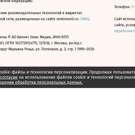
ийской Федерации).
Телефон:
+7
ния рекомендательных технологий в виджетах
й сети, размещенных на сайте vedomosti.ru:
СМИ2
,
Сайт испол
сайта, усл
обработки 
ены © АО Бизнес Ньюс Медиа, ИНН/КПП
01, ОГРН 1027739124775, 127018, г. Москва, вн.тер.г.
уг Марьина Роща, ул. Полковая, д. 3, стр. 1 1999—2026
ookie-файлы и технологии персонализации. Продолжая пользоват
согласие
на использование файлов cookie и технологий персонал
ошении обработки персональных данных.