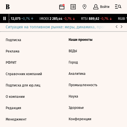
Войти
Бирж.
12,075
+0,7%
↑
IMOEX
2 285,44
-0,7%
↓
RTSI
889,62
-0,7%
↓
RGBI
1
Ситуация на топливном рынке: меры, динамика, прогнозы
Выб
Наши проекты
Подписка
ВЕДЫ
Реклама
Город
РФРИТ
Аналитика
Справочник компаний
Промышленность
Подписка для юр.лиц
Наука
О компании
Здоровье
Редакция
Конференции
Менеджмент