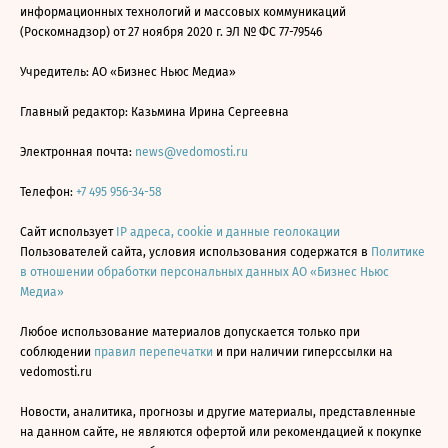
информационных технологий и массовых коммуникаций
(Роскомнадзор) от 27 ноября 2020 г. ЭЛ № ФС 77-79546
Учредитель: АО «Бизнес Ньюс Медиа»
Главный редактор: Казьмина Ирина Сергеевна
Электронная почта:
news@vedomosti.ru
Телефон:
+7 495 956-34-58
Сайт использует
IP адреса, cookie и данные геолокации
Пользователей сайта, условия использования содержатся в
Политике
в отношении обработки персональных данных АО «Бизнес Ньюс
Медиа»
Любое использование материалов допускается только при
соблюдении
правил перепечатки
и при наличии гиперссылки на
vedomosti.ru
Новости, аналитика, прогнозы и другие материалы, представленные
на данном сайте, не являются офертой или рекомендацией к покупке