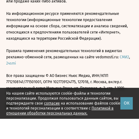
или продаже каких-либо активов.
На информационном ресурсе применяются рекомендательные
технологии (информационные технологии предоставления
информации на основе сбора, систематизации и анализа сведений,
относящихся к предпочтениям пользователей сети «Интернет»,
находящихся на территории Российской Федерации).
Правила применения рекомендательных технологий в виджетах
рекламно-обменной сети, размещенных на сайте vedomosti.ru:
СМИ2
,
24smi
Все права защищены © АО Бизнес Ньюс Медиа, ИНН/КПП
7712108141/771501001, ОГРН 1027739124775, 127018, г. Москва, вн.тер.г.
муниципальный округ Марьина Роща, ул. Полковая, д. 3, стр. 1 1999—
На нашем сайте используются cookie-файлы и технологии
2026
персонализации. Продолжая пользоваться данным сайтом, вы
ОК
подтверждаете свое
согласие
на использование файлов cookie
и технологий персонализации в соответствии с
Политикой в
отношении обработки персональных данных.